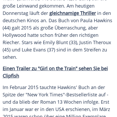
große Leinwand gekommen. Am heutigen
Donnerstag läuft der
gleichnamige Thriller
in den
deutschen Kinos an. Das Buch von
Paula Hawkins
(44) galt 2015 als große Überraschung, aber
Hollywood
hatte schon früher den richtigen
Riecher. Stars wie
Emily Blunt
(33),
Justin Theroux
(45) und
Luke Evans
(37) sind in dem Streifen zu
sehen.
Einen Trailer zu "Girl on the Train" sehen Sie bei
Clipfish
Im Februar 2015 tauchte
Hawkins'
Buch an der
Spitze der "
New York Times
"-Bestsellerliste auf -
und da blieb der Roman 13 Wochen infolge. Erst
im Januar war er in den
USA
erschienen, im März
2015 waren schon über eine Million Exemplare