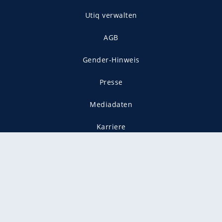
Utiq verwalten
AGB
Gender-Hinweis
Presse
Mediadaten
Karriere
Vertragskündigung
Vertrag widerrufen
gekennzeichnet mit