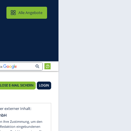
MAIL & CLOUD
Alle Angebote
KOSTENLOSE E-MAIL SICHERN
LOGIN
Video
Empfohlener externer Inhalt: