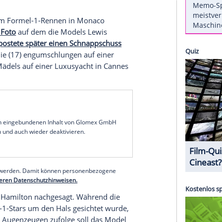
20) sollen etwas mit Formel-1-Star
Lewis
em rassigen Schnappschuss
vergnügen sich die
lle grapschen immer Kenny an", schrieb deren
postete ein Bild auf
Instagram
, auf dem Hadid
 von
Gigi Hadid
und Iggy Azalea
Daily Mail
zu Hadids Schwester
Bella
(18) gehört,
nner
. Diese scheint das Ganze nicht sonderlich zu
.
chenende beim
Formel-1-Rennen
in
Monaco
id
teilte ein Foto
auf dem die Models
Lewis
ella Hadid
postete später einen Schnappschuss
chwester Kylie (17) engumschlungen auf einer
hatten die Mädels auf einer
Luxusyacht
in
Cannes