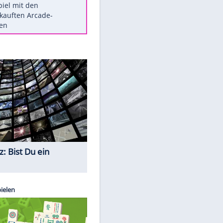
Die größten Mythen über
Medikamente
Braunschweig nach Kantersieg in
Magdeburg an der Spitze
Vorsicht: Diese 17 Dinge hassen
Katzen
Illegales Asphalt-Kartell muss
Mio-Strafe zahlen
Memo-Spiel mit den
meistverkauften Arcade-
Maschinen
Quiz