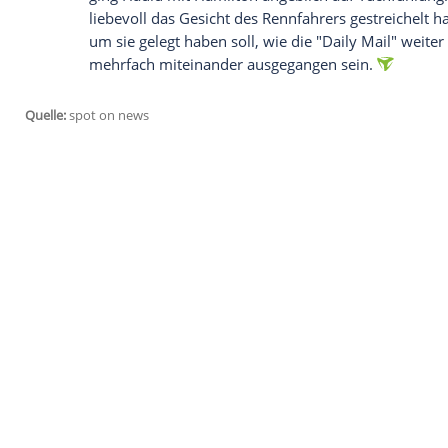
zusammen gefeiert.
Empfohlener externer Inhalt:
Glomex GmbH
Wir benötigen Ihre Zustimmung, um den von un
anzuzeigen. Sie können diesen mit einem Klick a
jetzt aktivieren
Ich bin damit einverstanden, dass mir externe In
Daten an Drittplattformen übermittelt werden.
Meh
Sowohl
Jenner
als auch Hadid wird eine
Kardashian-Schwester mit der Goldkette 
ging Hadid mit
Hamilton
angeblich auf
T
liebevoll das Gesicht des Rennfahrers ge
um sie gelegt haben soll, wie die "Daily M
mehrfach miteinander ausgegangen sein