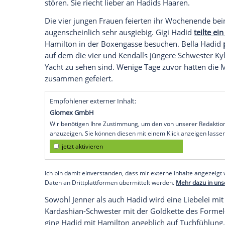
) als auch ihre
Modelkollegin
Gigi Hadid
(
Hamilton
(30) am Laufen haben.
Auf ein
beiden allerdings lieber miteinander. "A
Model-Freundin
Hailey Baldwin
(18) und 
Jenner
anscheinend ableckt.
Auf
MyVideo
sehen Sie das Bikini-Battle
Eine
Frauenhand
, die
laut der britischen 
berührt währenddessen die Brust von
Je
stören. Sie riecht lieber an Hadids Haaren
Die vier jungen Frauen feierten ihr Wo
augenscheinlich sehr ausgiebig.
Gigi Had
Hamilton
in der
Boxengasse
besuchen.
B
auf dem die vier und Kendalls jüngere S
Yacht zu sehen sind. Wenige Tage zuvor 