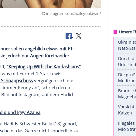
©
instagram.com/haileyba
schmeckt
 Kendall Jenner sollen angeblich etwas mit F1-
oto haben sie jedoch nur Augen füreinander.
all Jenner
(19,
"Keeping Up With The Kardashians"