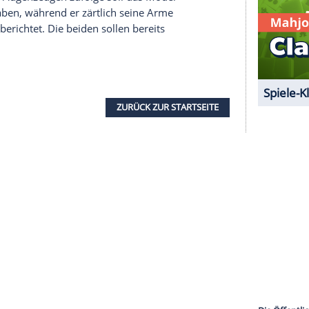
serer Redaktion eingebundenen Inhalt von Glomex GmbH
nzeigen lassen und auch wieder deaktivieren.
halte angezeigt werden. Damit können personenbezogene
r dazu in unseren Datenschutzhinweisen.
Liebelei
mit
Hamilton
nachgesagt. Während die
des Formel-1-Stars um den Hals gesichtet wurde,
uchfühlung
. Augenzeugen zufolge soll das Model
streichelt haben, während er zärtlich seine Arme
ail" weiter berichtet. Die beiden sollen bereits
.