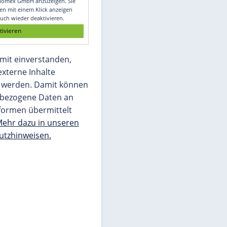
Glomex GmbH
Wir benötigen Ihre Zustimmung, um den
von unserer Redaktion eingebundenen
Inhalt von Glomex GmbH anzuzeigen. Sie
können diesen mit einem Klick anzeigen
lassen und auch wieder deaktivieren.
jetzt aktivieren
Ich bin damit einverstanden,
dass mir externe Inhalte
angezeigt werden. Damit können
personenbezogene Daten an
Drittplattformen übermittelt
werden.
Mehr dazu in unseren
Datenschutzhinweisen.