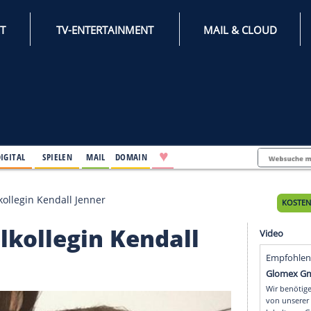
INTERNET
TV-ENTERTAINMENT
♥
IFESTYLE
DIGITAL
SPIELEN
MAIL
DOMAIN
kt an Modelkollegin Kendall Jenner
Modelkollegin Kendall