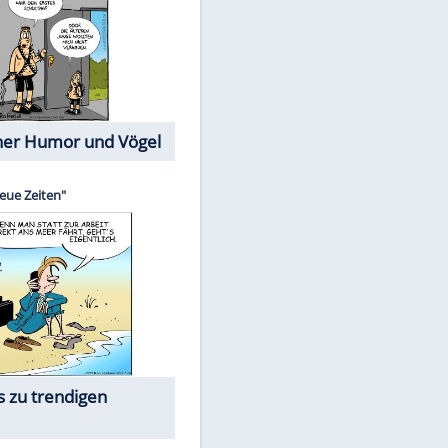
Cartoons mit wahren
Lebensgeschichten
Memo-Spiel