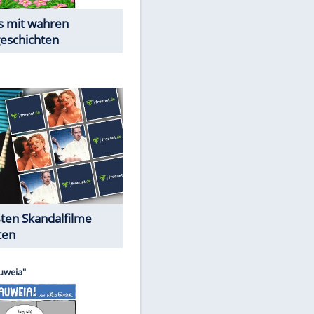
Die Öffentlichkeit schaut zu:
Peinliche Auftritte auf dem
roten Teppich
Cartoons "Das Wahre Leben"