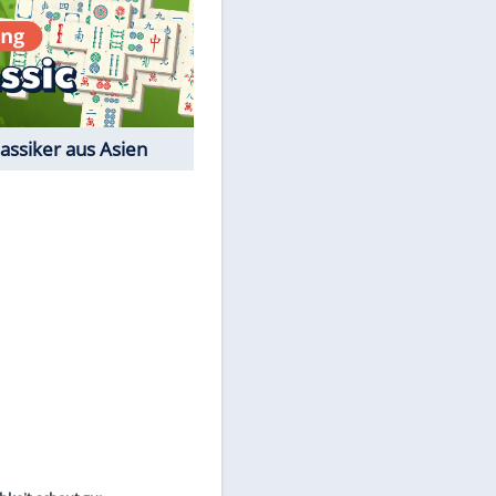
Film-Quiz: Bist Du ein
Cineast?
Kostenlos spielen