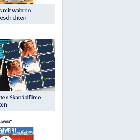
Die Öffentlichkeit schaut zu:
Peinliche Auftritte auf dem
roten Teppich
Cartoons "Das Wahre Leben"