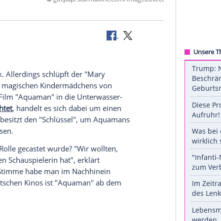
©
gotpap/starmaxinc.com/ImageC
erühmt
wand
zurück. Allerdings schlüpft der "
Mary
alte Rolle des magischen Kindermädchens von
m neuen DC-Film "
Aquaman
" in die Unterwasser-
ekly" berichtet
, handelt es sich dabei um einen