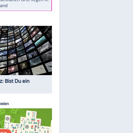
Diese Autos haben uns verlassen
Reese entschuldigt sich bei Fans:
"Tut mir aufrichtig leid"
Mit diesen Tricks wird der Grill
ruckzuck sauber
So nutzt man alte Smartphones
sinnvoll
Diese traumhaften Orte liegen in
EITE
Deutschland
Quiz