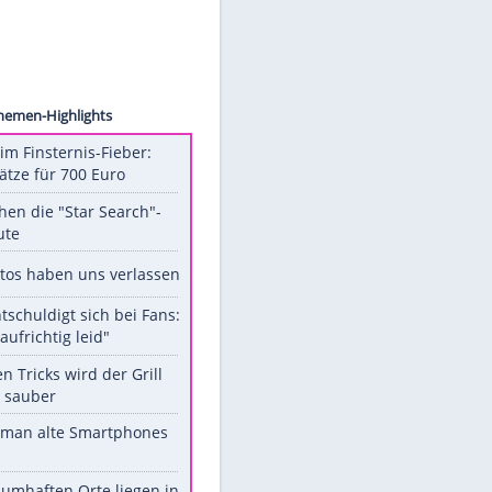
ollect
Unsere Themen-Highlights
Spanien im Finsternis-Fieber:
Balkonplätze für 700 Euro
Das machen die "Star Search"-
Stars heute