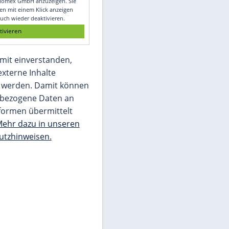
Glomex GmbH
Wir benötigen Ihre Zustimmung, um den
von unserer Redaktion eingebundenen
Inhalt von Glomex GmbH anzuzeigen. Sie
können diesen mit einem Klick anzeigen
lassen und auch wieder deaktivieren.
jetzt aktivieren
Ich bin damit einverstanden,
dass mir externe Inhalte
angezeigt werden. Damit können
personenbezogene Daten an
Drittplattformen übermittelt
werden.
Mehr dazu in unseren
Datenschutzhinweisen.