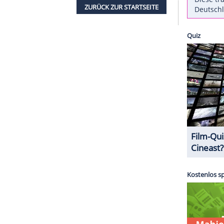
iht ihm, zum ersten Mal in der Geschichte, den
even Gaydos
, Vizepräsident und Chefredakteur
den Karriere und den errungenen Auszeichnungen
iert". Wer sich von
Travoltas
Schauspielkunst
ni soll "Gotti" in die Kinos kommen.
ZURÜCK ZUR STARTS