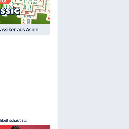
Film-Quiz: Bist Du ein
Cineast?
Kostenlos spielen