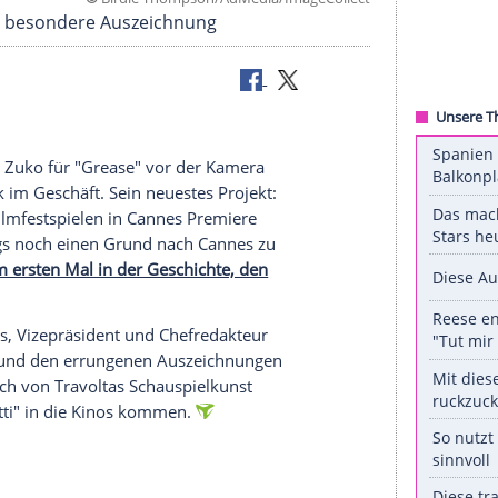
©
Birdie Thompson/AdMedia/ImageC
es eine ganz besondere Auszeichnung
Kino-Ikone
) als Danny Zuko für "Grease" vor der
Kamera
er noch dick im Geschäft. Sein neuestes Projekt:
esjährigen Filmfestspielen in
Cannes
Premiere
ai allerdings noch einen Grund nach
Cannes
zu