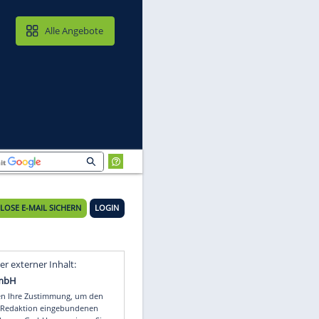
MAIL & CLOUD
Alle Angebote
KOSTENLOSE E-MAIL SICHERN
LOGIN
Video
Empfohlener externer Inhalt: