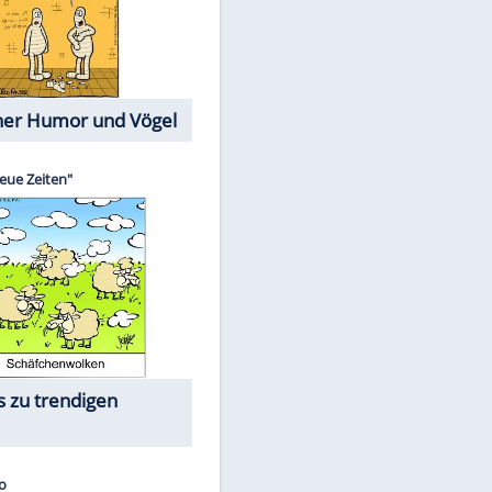
Cartoons mit wahren
Lebensgeschichten
Memo-Spiel
Die größten Skandalfilme