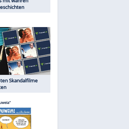
Peinliche Auftritte auf dem
roten Teppich
Cartoons "Das Wahre Leben"