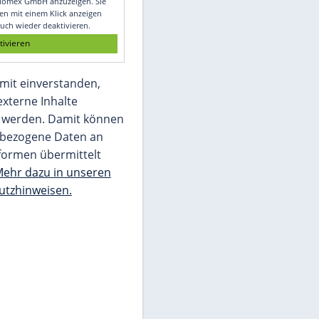
Glomex GmbH
Wir benötigen Ihre Zustimmung, um den
von unserer Redaktion eingebundenen
Inhalt von Glomex GmbH anzuzeigen. Sie
können diesen mit einem Klick anzeigen
lassen und auch wieder deaktivieren.
jetzt aktivieren
Ich bin damit einverstanden,
dass mir externe Inhalte
angezeigt werden. Damit können
personenbezogene Daten an
Drittplattformen übermittelt
werden.
Mehr dazu in unseren
Datenschutzhinweisen.