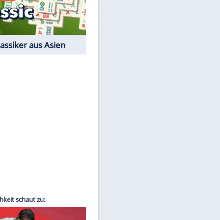
Film-Quiz: Bist Du ein
Cineast?
Kostenlos spielen