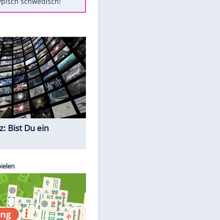
Diese Autos haben uns verlassen
Auftakt-Misere gestoppt: Berlin
gewinnt in Bochum
Mit diesen Tricks wird der Grill
ruckzuck sauber
EITE
So nutzt man alte Smartphones
sinnvoll
Das ist typisch schwedisch!
Quiz