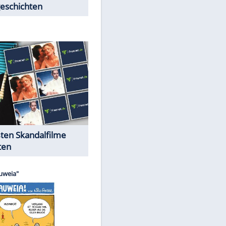
Peinliche Auftritte auf dem
roten Teppich
Cartoons "Das Wahre Leben"