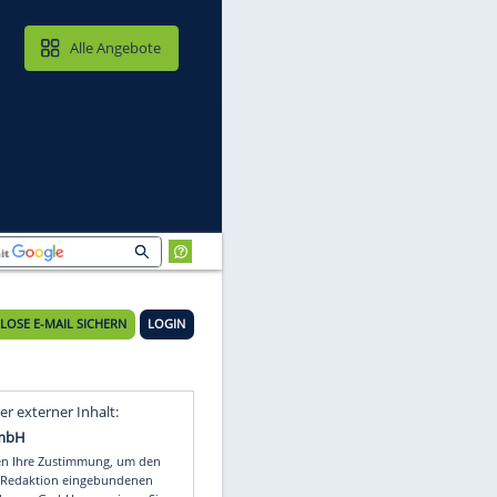
MAIL & CLOUD
Alle Angebote
KOSTENLOSE E-MAIL SICHERN
LOGIN
Video
Empfohlener externer Inhalt: