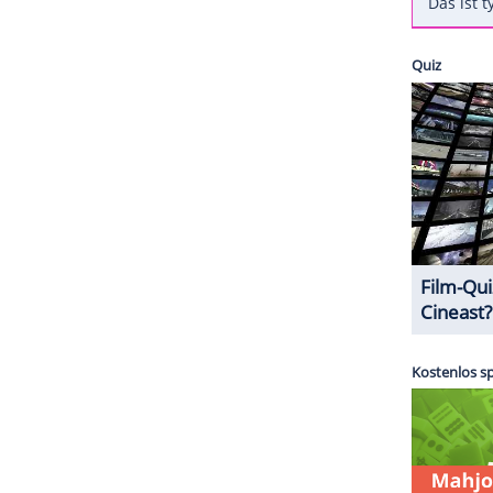
ich nach Los Angeles ein.
rt haben, dass das Leben zu kurz für solch eine
Familientreffen.
ZURÜCK ZUR STARTS