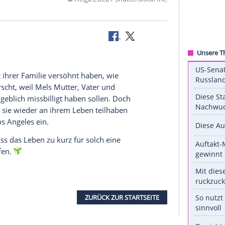
©
Helga Esteb / Shutterstoc
t
ch endlich mit ihrer Familie versöhnt haben, wie
tille geherrscht, weil Mels Mutter, Vater und
onte
(41) angeblich missbilligt haben sollen. Doch
 entschieden, sie wieder an ihrem Leben teilhaben