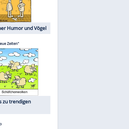
Cartoons mit wahren
Lebensgeschichten
Memo-Spiel
Die größten Skandalfilme