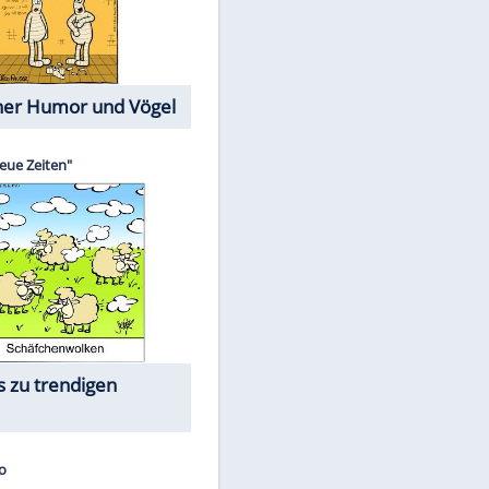
Cartoons mit wahren
Lebensgeschichten
Memo-Spiel
Die größten Skandalfilme