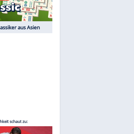
Film-Quiz: Bist Du ein
Cineast?
Kostenlos spielen