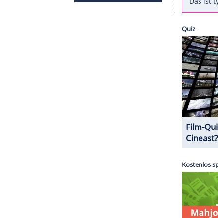
elerin zum Popstar?
 Sängerin ist, ist schon lange kein Geheimnis
talent
mit Lady Gagas Song "Americano" im
at sie als sexy Tanzlehrerin in der US-Serie "Glee"
Hit von Jennifer Lopez von ihr zu hören.
ZURÜCK ZUR STARTS