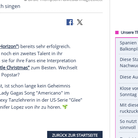
©
Birdie Thompson/AdMedia/ImageC
ondern auch singen
Deepwater Horizon"
) bereits sehr erfolgreich.
esen, dass noch ein zweites Talent in ihr
stagram
gab sie für ihre Fans eine Interpretation
a Merry Little Christmas"
zum Besten. Wechselt