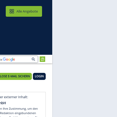
MAIL & CLOUD
Alle Angebote
KOSTENLOSE E-MAIL SICHERN
LOGIN
Video
Empfohlener externer Inhalt: