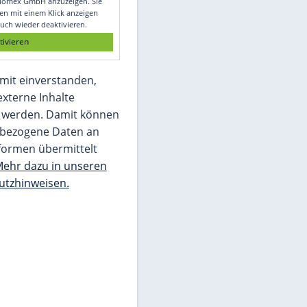
Glomex GmbH
Wir benötigen Ihre Zustimmung, um den
von unserer Redaktion eingebundenen
Inhalt von Glomex GmbH anzuzeigen. Sie
können diesen mit einem Klick anzeigen
lassen und auch wieder deaktivieren.
jetzt aktivieren
Ich bin damit einverstanden,
dass mir externe Inhalte
angezeigt werden. Damit können
personenbezogene Daten an
Drittplattformen übermittelt
werden.
Mehr dazu in unseren
Datenschutzhinweisen.