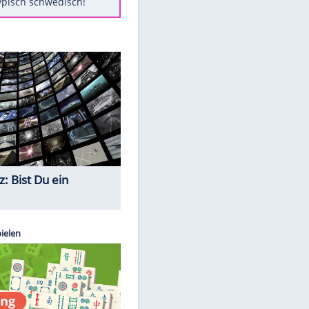
Diese Autos haben uns verlassen
Klose vor Saisonstart: "Ab
Sonntag ist Druck da"
Mit diesen Tricks wird der Grill
ruckzuck sauber
So nutzt man alte Smartphones
sinnvoll
EITE
Das ist typisch schwedisch!
Quiz