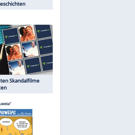
Peinliche Auftritte auf dem
roten Teppich
Cartoons "Das Wahre Leben"