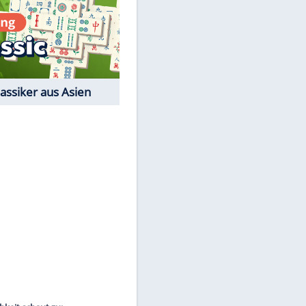
Film-Quiz: Bist Du ein
Cineast?
Kostenlos spielen