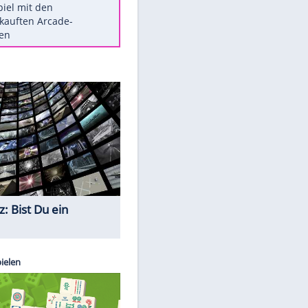
Die größten Mythen über
Medikamente
Auftakt-Misere gestoppt: Berlin
gewinnt in Bochum
Vorsicht: Diese 17 Dinge hassen
Katzen
Illegales Asphalt-Kartell muss
Mio-Strafe zahlen
Memo-Spiel mit den
meistverkauften Arcade-
EITE
Maschinen
Quiz