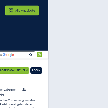
MAIL & CLOUD
Alle Angebote
KOSTENLOSE E-MAIL SICHERN
LOGIN
Video
Empfohlener externer Inhalt: