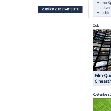
Zuschauer war beim Anblick von
Toveys
nacktem
erichtet die "New York Post"
.
r exklusiven Plätze direkt auf der Bühne des
ern nichts anderes übrig als abzuwarten, während
en. Sanitäter brachten ihn schließlich in ein
e sich der unfreiwillige Störenfried immerhin
nen Ohnmachtsanfall.
ZURÜCK ZUR STARTS