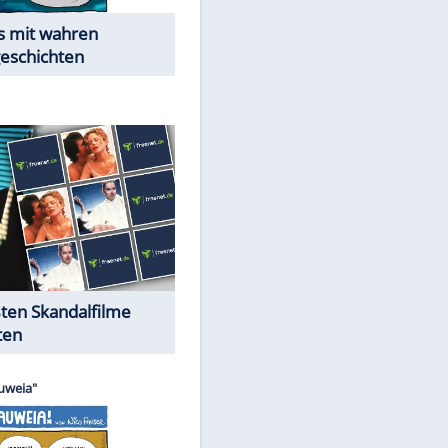
Die Öffentlichkeit schaut zu:
Peinliche Auftritte auf dem
roten Teppich
Cartoons "Das Wahre Leben"