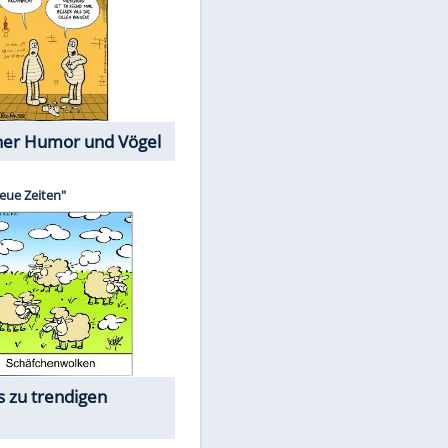
Cartoons mit wahren
Lebensgeschichten
Memo-Spiel