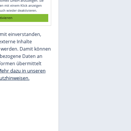
Glomex GmbH
Wir benötigen Ihre Zustimmung, um den
von unserer Redaktion eingebundenen
Inhalt von Glomex GmbH anzuzeigen. Sie
können diesen mit einem Klick anzeigen
lassen und auch wieder deaktivieren.
jetzt aktivieren
Ich bin damit einverstanden,
dass mir externe Inhalte
angezeigt werden. Damit können
personenbezogene Daten an
Drittplattformen übermittelt
werden.
Mehr dazu in unseren
Datenschutzhinweisen.