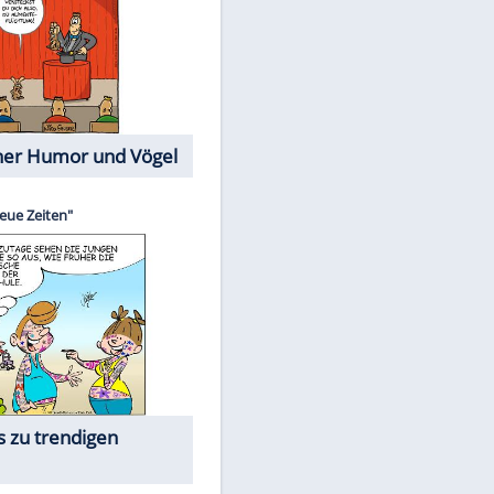
Cartoons mit wahren
Lebensgeschichten
Memo-Spiel