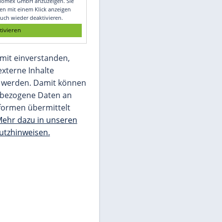
Glomex GmbH
Wir benötigen Ihre Zustimmung, um den
von unserer Redaktion eingebundenen
Inhalt von Glomex GmbH anzuzeigen. Sie
können diesen mit einem Klick anzeigen
lassen und auch wieder deaktivieren.
jetzt aktivieren
Ich bin damit einverstanden,
dass mir externe Inhalte
angezeigt werden. Damit können
personenbezogene Daten an
Drittplattformen übermittelt
werden.
Mehr dazu in unseren
Datenschutzhinweisen.