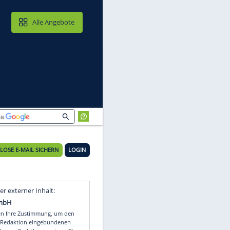
MAIL & CLOUD
Alle Angebote
KOSTENLOSE E-MAIL SICHERN
LOGIN
Video
Empfohlener externer Inhalt: