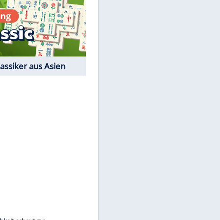
Film-Quiz: Bist Du ein
Cineast?
Kostenlos spielen