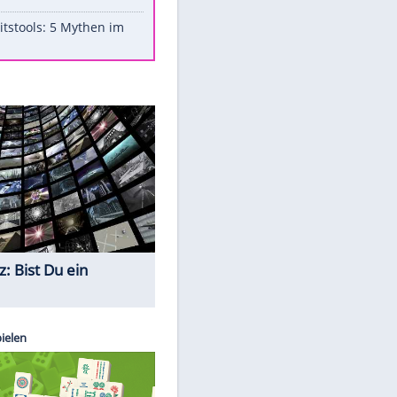
Aufruhr!
Was bei der Vogelfütterung
wirklich sinnvoll ist
"Infanti-No Go": Pressestimmen
zum Verbleib des FIFA-Chefs
Im Zeitraffer: Die Entwicklung
des Lenkrades
Lebensmittel, die nicht schlecht
werden
Sicherheitstools: 5 Mythen im
Check
EITE
Quiz