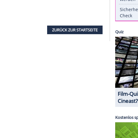
r schon als Kind ein großer "Big Brother"-Fan -
dem Prinzen
rriere als Schauspieler: "Ich kann es gar nicht
h. Das ist alles wie ein Traum, ich bin so dankbar",
alifikation
für den Job hätte der 36-Jährige
n renommierten Kurs an der New Yorker "Lee
ZURÜCK ZUR STARTS