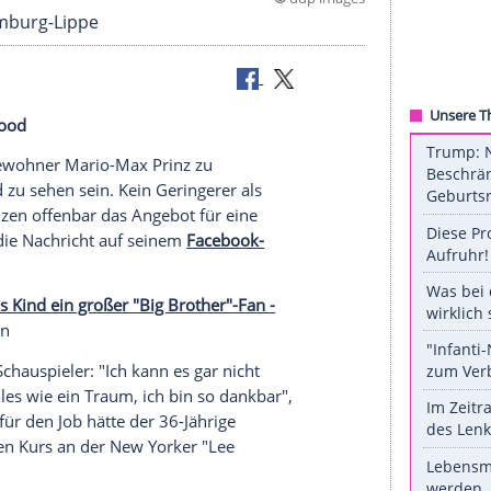
©
ddp 
x zu Schaumburg-Lippe
goes Hollywood
Brother
"-Bewohner
Mario-Max Prinz
zu
n
Hollywood
zu sehen sein. Kein Geringerer als
te dem Prinzen offenbar das Angebot für eine
t verlinkte die Nachricht auf seinem
Facebook-