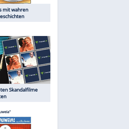
Die Öffentlichkeit schaut zu:
Peinliche Auftritte auf dem
roten Teppich
Cartoons "Das Wahre Leben"