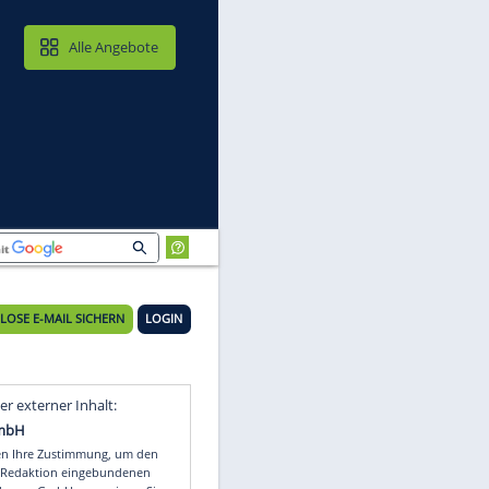
MAIL & CLOUD
Alle Angebote
KOSTENLOSE E-MAIL SICHERN
LOGIN
Video
Empfohlener externer Inhalt: