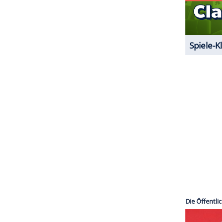
 bis 2014 in zweiter
Ehe
mit seiner Kollegin
r Töchter stammen jedoch aus seiner ersten
Ehe
.
lock House"-Gründer und Firmen-Patriarch Eugen
zum einen Anteile am Imperium ihres Vaters und
ette ein eigenes Unternehmen auf.
ZURÜCK ZUR STARTS