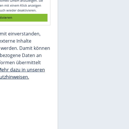
Glomex GmbH
Wir benötigen Ihre Zustimmung, um den
von unserer Redaktion eingebundenen
Inhalt von Glomex GmbH anzuzeigen. Sie
können diesen mit einem Klick anzeigen
lassen und auch wieder deaktivieren.
jetzt aktivieren
Ich bin damit einverstanden,
dass mir externe Inhalte
angezeigt werden. Damit können
personenbezogene Daten an
Drittplattformen übermittelt
werden.
Mehr dazu in unseren
Datenschutzhinweisen.