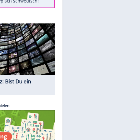
Diese Autos haben uns verlassen
Klose vor Saisonstart: "Ab
Sonntag ist Druck da"
Mit diesen Tricks wird der Grill
ruckzuck sauber
So nutzt man alte Smartphones
sinnvoll
Das ist typisch schwedisch!
Quiz