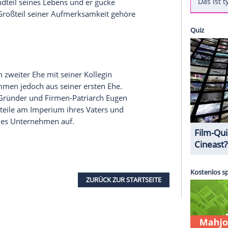
ARD-Sportmoderator
Gerhard Delling
(62) bestätigt
te" seine Beziehung mit der Hamburger
ohl Delling als auch
Block
sind geschieden und
weils drei Töchter mit ein,
Block
hat darüber
r Beziehung lege Delling Wert auf "Offenheit,
 Liebe".
n, aber irgendwann merkt man, dass das nicht
 weiter. Im Hinblick auf seine Töchter im Alter
an: "Es ist mir manchmal peinlich, wie stolz ich
ester
Bestandteil
seines Lebens und er gucke
chen. Der Großteil seiner
Aufmerksamkeit
gehöre
n Kinder