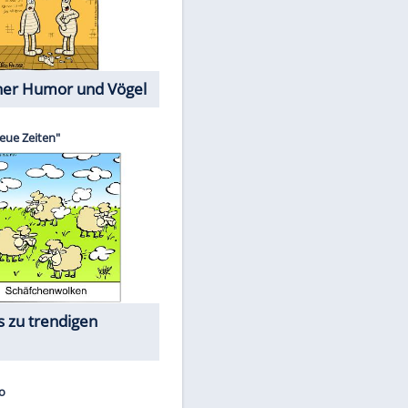
Cartoons mit wahren
Lebensgeschichten
Memo-Spiel
Die größten Skandalfilme