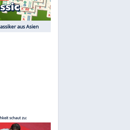
Film-Quiz: Bist Du ein
Cineast?
Kostenlos spielen
EITE