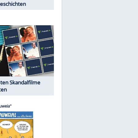
Peinliche Auftritte auf dem
roten Teppich
Cartoons "Das Wahre Leben"