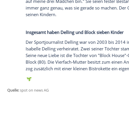
"Ja, wir sind ein Paar": Der ehemalige 
in einem
Interview
mit dem
Magazin
"Bun
Unternehmerin
Christina Block
(46). Sow
bringen in die neue Patchwork-Familie je
hinaus noch einen weiteren Sohn. In eine
Klarheit
,
Selbstbewusstsein
und natürlich
"Alles andere mag vielleicht bequem sei
authentisch ist", erklärt der Sportexperte
zwischen 21 und 32 Jahren merkt Delling 
auf meine drei
Mädchen
bin." Sie seien f
immer ganz genau, was sie gerade so ma
seinen Kindern.
Insgesamt haben Delling und
Block
siebe