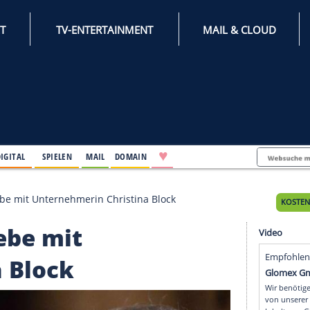
INTERNET
TV-ENTERTAINMENT
♥
IFESTYLE
DIGITAL
SPIELEN
MAIL
DOMAIN
g: Neue Liebe mit Unternehmerin Christina Block
ue Liebe mit