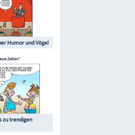
Cartoons mit wahren
Lebensgeschichten
Memo-Spiel