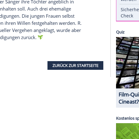
ren Anschuldigungen geäußert, die seit Montag
uzzFeed News"-Artikel wurde
R. Kelly
beschuldigt,
ten.
auch verstört" über das, was ihm vorgeworfen
atement
. "Mr. Kelly weist diese Anschuldigungen
t und mit aller Macht daran arbeiten", die
folgen und seinen Namen reinzuwaschen, so die
are, dass der Sänger ihre Töchter angeblich in
Familie fernhalten soll. Auch drei ehemalige
ese Anschuldigungen. Die jungen Frauen selbst
e nicht gegen ihren Willen festgehalten werden.
R.
 wegen sexueller Vergehen angeklagt, wurde aber
 alle Anschuldigungen zurück.