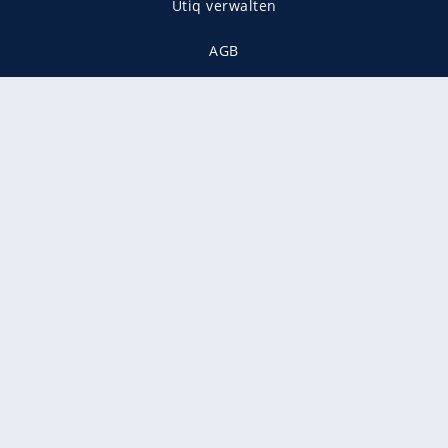
Utiq verwalten
AGB
Gender-Hinweis
Presse
Mediadaten
Karriere
Vertragskündigung
Vertrag widerrufen
gekennzeichnet mit
freenet ist Mitglied im JUSPROG e.V.