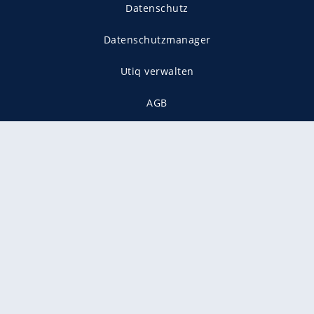
Datenschutz
Datenschutzmanager
Utiq verwalten
AGB
Gender-Hinweis
Presse
Mediadaten
Karriere
Vertragskündigung
Vertrag widerrufen