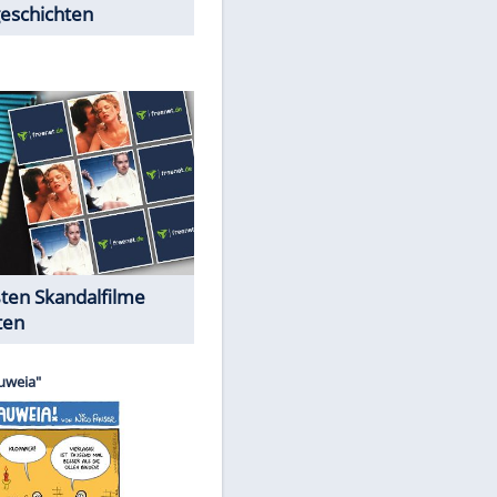
Peinliche Auftritte auf dem
roten Teppich
EITE
Cartoons "Das Wahre Leben"