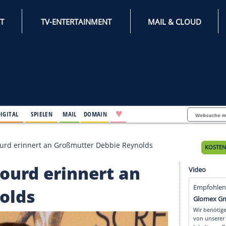
INTERNET
TV-ENTERTAINMENT
♥
IFESTYLE
DIGITAL
SPIELEN
MAIL
DOMAIN
ag: Billie Lourd erinnert an Großmutter Debbie Reynol
llie Lourd erinnert an