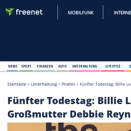
MOBILFUNK
NEWS
SPORT
FINANZEN
AUTO
UNTERHALTUNG
L
Startseite
>
Unterhaltung
>
Promis
>
Fünfter Todest
Fünfter Todestag: Bi