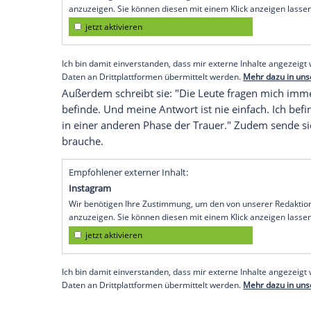
Ich bin damit einverstanden, dass mir externe In
Daten an Drittplattformen übermittelt werden.
Meh
Ihrer Mutter gedachte sie mit Koala-Foto
Ihrer Mutter
Carrie Fisher
hatte die Scha
besonderen Post gewidmet.
Lourd
teilte
zeigende Mutter und ein Koala zu sehen 
am 26. Dezember, einen Tag früher, doch 
"Down Under" in Australien einen Tag sp
Empfohlener externer Inhalt:
Glomex GmbH
Wir benötigen Ihre Zustimmung, um den von un
anzuzeigen. Sie können diesen mit einem Klick a
jetzt aktivieren