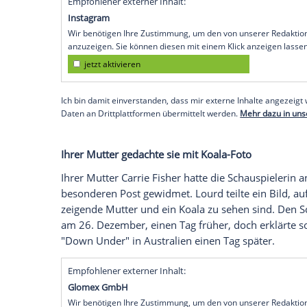
Es war ein doppelter Verlust, mit dem Sc
konfrontiert wurde. Erst starb ihre Mutter
ihre Großmutter
Debbie Reynolds
(1932
Dezember)
bei Instagram
ihrer Mutter ge
an ihre Oma.
Ein Foto, das die 29-Jährige am Dienstag
hochlud, zeigt sie in Kindheitstagen ge
knien vor
Lourd
nieder und lächeln sie fr
Empfohlener externer Inhalt:
Instagram
Wir benötigen Ihre Zustimmung, um den von uns
anzuzeigen. Sie können diesen mit einem Klick a
jetzt aktivieren