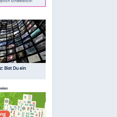
Diese Autos haben uns verlassen
St. Pauli verpflichtet isländischen
Nationalspieler Thordarson
Mit diesen Tricks wird der Grill
ruckzuck sauber
So nutzt man alte Smartphones
sinnvoll
Das ist typisch schwedisch!
Quiz