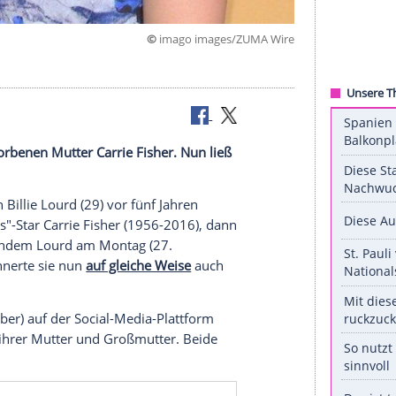
©
imago images/ZUM
ihrer verstorbenen Mutter
Carrie Fisher
. Nun ließ
s
folgen.