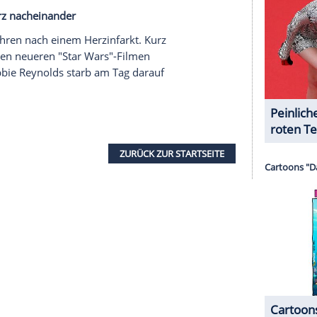
halte angezeigt werden. Damit können personenbezogene
r dazu in unseren Datenschutzhinweisen.
n mich immer, in welcher Trauerphase ich mich
ach. Ich befinde mich in jedem Moment des Tages
m sende sie ihre Liebe jedem da draußen, der sie
erer Redaktion eingebundenen Inhalt von Instagram
nzeigen lassen und auch wieder deaktivieren.
halte angezeigt werden. Damit können personenbezogene
r dazu in unseren Datenschutzhinweisen.