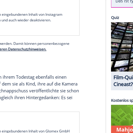
hauspielerin
Billie Lourd
(29) vor fünf Jahren
, "
Star Wars
"-Star
Carrie Fisher
(1956-2016), dann
-2016). Nachdem
Lourd
am Montag (27.
dachte, erinnerte sie nun
auf gleiche Weise
auch
 (28. Dezember) auf der Social-Media-Plattform
meinsam mit ihrer Mutter und Großmutter. Beide
öhlich an.
erer Redaktion eingebundenen Inhalt von Instagram
nzeigen lassen und auch wieder deaktivieren.