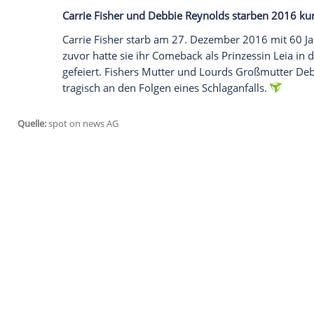
Ich bin damit einverstanden, dass mir externe In
Daten an Drittplattformen übermittelt werden.
Meh
Außerdem schreibt sie: "Die Leute frage
befinde. Und meine Antwort ist nie einf
in einer anderen Phase der Trauer." Zude
brauche.
Empfohlener externer Inhalt:
Instagram
Wir benötigen Ihre Zustimmung, um den von uns
anzuzeigen. Sie können diesen mit einem Klick a
jetzt aktivieren
Ich bin damit einverstanden, dass mir externe In
Daten an Drittplattformen übermittelt werden.
Meh