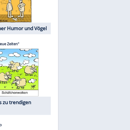
Cartoons mit wahren
Lebensgeschichten
Memo-Spiel
Die größten Skandalfilme