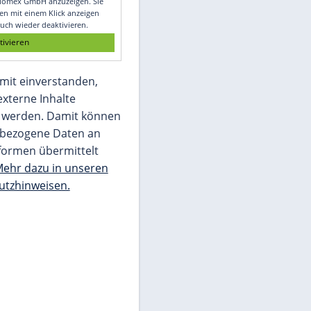
Glomex GmbH
Wir benötigen Ihre Zustimmung, um den
von unserer Redaktion eingebundenen
Inhalt von Glomex GmbH anzuzeigen. Sie
können diesen mit einem Klick anzeigen
lassen und auch wieder deaktivieren.
jetzt aktivieren
Ich bin damit einverstanden,
dass mir externe Inhalte
angezeigt werden. Damit können
personenbezogene Daten an
Drittplattformen übermittelt
werden.
Mehr dazu in unseren
Datenschutzhinweisen.