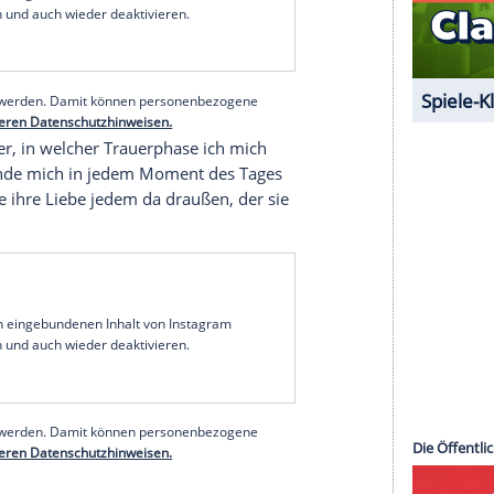
halte angezeigt werden. Damit können personenbezogene
r dazu in unseren Datenschutzhinweisen.
uspielerin an ihrem
Todestag
ebenfalls einen
 ein Bild, auf dem sie als Kind, ihre auf die Kamera
sind. Den Schnappschuss veröffentlichte sie schon
erklärte sogleich ihren Hintergedanken: Es sei
äter.
serer Redaktion eingebundenen Inhalt von Glomex GmbH
nzeigen lassen und auch wieder deaktivieren.