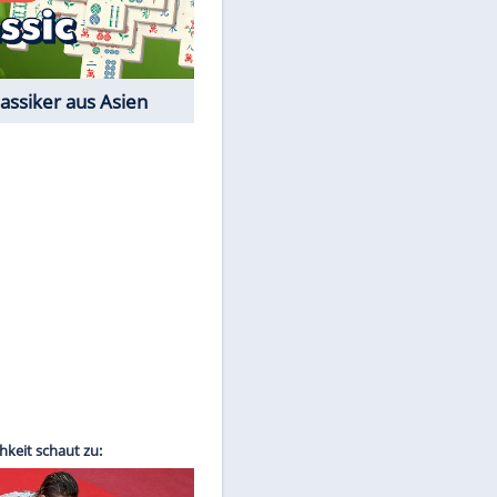
Film-Quiz: Bist Du ein
Cineast?
Kostenlos spielen