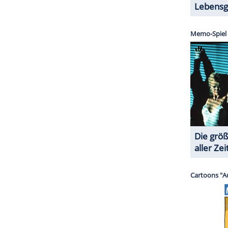
en 2016 kurz nacheinander
 mit 60 Jahren nach einem Herzinfarkt. Kurz
in Leia in den neueren "
Star Wars
"-Filmen
mutter
Debbie Reynolds
starb am Tag darauf
s.
ZURÜCK ZUR STARTS