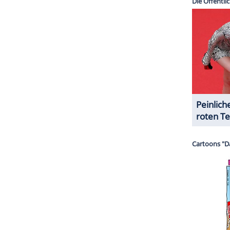
halte angezeigt werden. Damit können personenbezogene
r dazu in unseren Datenschutzhinweisen.
 allein mit den Pferden: Im März dieses Jahres
chumacher
damals auf Instagram
verkündete. "Wir
en zu haben", schrieb sie zu einem Schwarz-Weiß-
e.
ZURÜCK ZUR STARTS