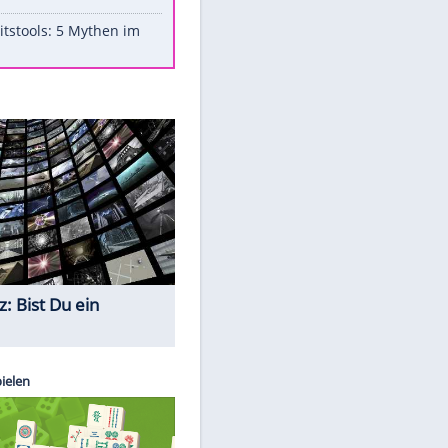
Aufruhr!
Was bei der Vogelfütterung
wirklich sinnvoll ist
"Infanti-No Go": Pressestimmen
zum Verbleib des FIFA-Chefs
Im Zeitraffer: Die Entwicklung
des Lenkrades
Lebensmittel, die nicht schlecht
werden
Sicherheitstools: 5 Mythen im
Check
Quiz