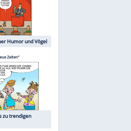
Cartoons mit wahren
Lebensgeschichten
Memo-Spiel