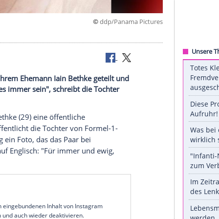
©
ddp/Panama Pi
tet.
s Foto mit ihrem Ehemann Iain Bethke geteilt und
und wirst es immer sein", schreibt die Tochter
her.