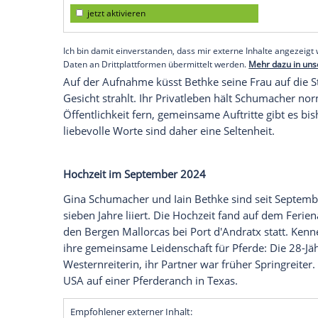
Gina Schumacher (28) macht ihrem Eheman
Liebeserklärung.
Auf ihrem Instagram-A
Legende Michael Schumacher (56) am Pfi
Sonnenuntergang am Meer zeigt. Dazu sch
Amen. Du bist es und wirst es immer sei
Empfohlener externer Inhalt:
Instagram
Wir benötigen Ihre Zustimmung, um den von uns
anzuzeigen. Sie können diesen mit einem Klick a
jetzt aktivieren
Ich bin damit einverstanden, dass mir externe In
Daten an Drittplattformen übermittelt werden.
Meh
Auf der Aufnahme küsst Bethke seine Fra
Gesicht strahlt. Ihr Privatleben hält S