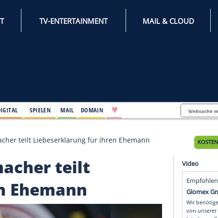
INTERNET
TV-ENTERTAINMENT
♥
IFESTYLE
DIGITAL
SPIELEN
MAIL
DOMAIN
Gina Schumacher teilt Liebeserklärung für ihren Ehema
chumacher teilt