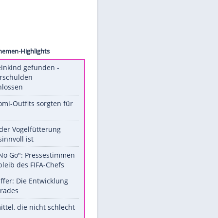
ctures
Unsere Themen-Highlights
Totes Kleinkind gefunden -
Fremdverschulden
ausgeschlossen
Diese Promi-Outfits sorgten für