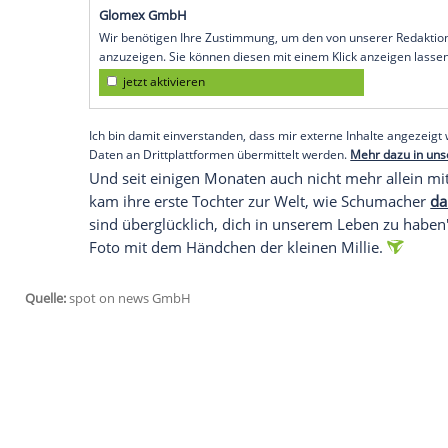
Öffentlichkeit fern, gemeinsame Auftritte
liebevolle Worte sind daher eine Seltenhe
Hochzeit im September 2024
Gina Schumacher und Iain Bethke sind se
sieben Jahre liiert. Die Hochzeit fand a
den Bergen Mallorcas bei Port d'Andratx 
ihre gemeinsame Leidenschaft für Pferde: 
Westernreiterin, ihr Partner war früher 
USA auf einer Pferderanch in Texas.
Empfohlener externer Inhalt:
Glomex GmbH
Wir benötigen Ihre Zustimmung, um den von un
anzuzeigen. Sie können diesen mit einem Klick a