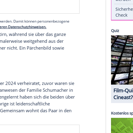
n Iain Bethke (29) eine öffentliche
ccount
veröffentlicht die Tochter von Formel-1-
ngstmontag ein Foto, das das Paar bei
reibt sie auf Englisch: "Für immer und ewig,
n."
erer Redaktion eingebundenen Inhalt von Instagram
nzeigen lassen und auch wieder deaktivieren.
halte angezeigt werden. Damit können personenbezogene
r dazu in unseren Datenschutzhinweisen.
u auf die Stirn, während sie über das ganze
chumacher normalerweise weitgehend aus der