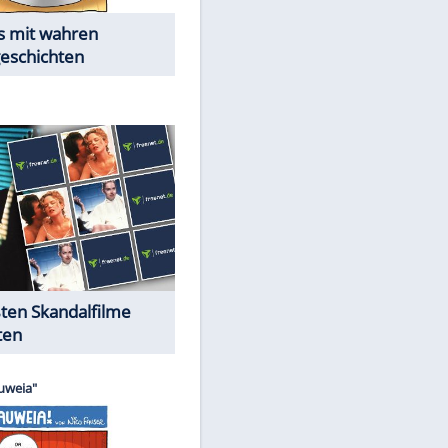
Die Öffentlichkeit schaut zu:
Peinliche Auftritte auf dem
roten Teppich
Cartoons "Das Wahre Leben"