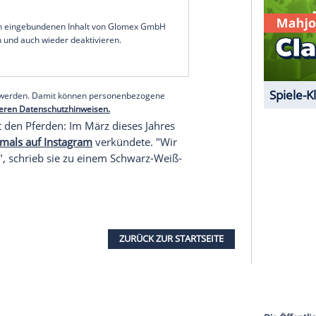
 gibt es bisher nicht. Ein Pärchenbild sowie
it.
it September 2024 verheiratet, zuvor waren sie
uf dem Ferienanwesen der Familie Schumacher in
statt. Kennengelernt haben sich die beiden über
Die 28-Jährige ist leidenschaftliche
Springreiter. Gemeinsam wohnt das Paar in den
serer Redaktion eingebundenen Inhalt von Glomex GmbH
nzeigen lassen und auch wieder deaktivieren.