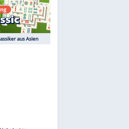
Film-Quiz: Bist Du ein
Cineast?
Kostenlos spielen