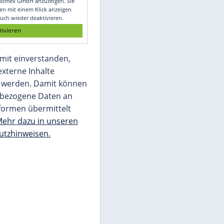
Glomex GmbH
Wir benötigen Ihre Zustimmung, um den
von unserer Redaktion eingebundenen
Inhalt von Glomex GmbH anzuzeigen. Sie
können diesen mit einem Klick anzeigen
lassen und auch wieder deaktivieren.
jetzt aktivieren
Ich bin damit einverstanden,
dass mir externe Inhalte
angezeigt werden. Damit können
personenbezogene Daten an
Drittplattformen übermittelt
werden.
Mehr dazu in unseren
Datenschutzhinweisen.