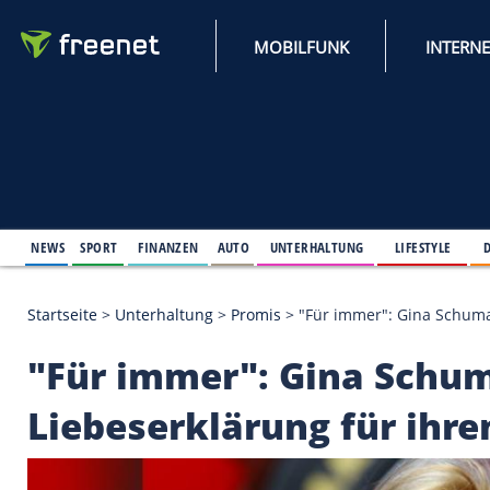
MOBILFUNK
NEWS
SPORT
FINANZEN
AUTO
UNTERHALTUNG
L
Startseite
>
Unterhaltung
>
Promis
>
"Für immer": 
"Für immer": Gina S