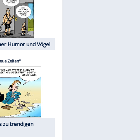
Cartoons mit wahren
Lebensgeschichten
Memo-Spiel