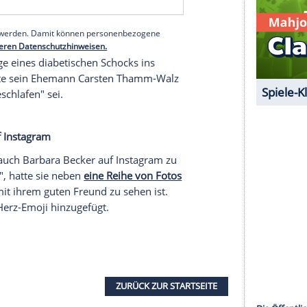
o lieb", dass die 54-Jährige an ihren guten Freund
stehen aus vielen Emojis, besonders das rote
utzer erinnerten zudem selbst an
Udo Walz
, ein
omis mit Herz-Emojis, unter ihnen
emalige Bunte-Chefredakteurin Patricia Riekel
 Walz
und
Carsten Thamm
eingeladen war.
serer Redaktion eingebundenen Inhalt von Glomex GmbH
nzeigen lassen und auch wieder deaktivieren.
halte angezeigt werden. Damit können personenbezogene