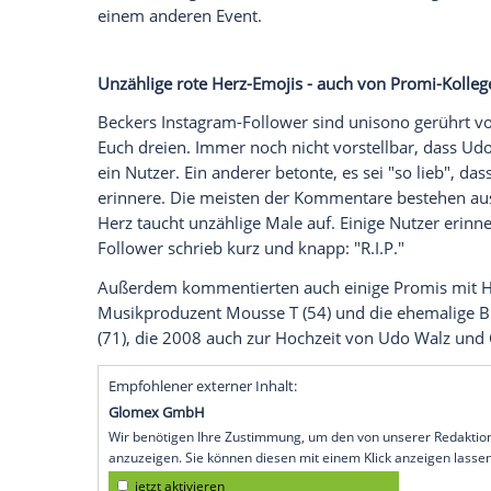
(54, "Die Barbara-Becker-Formel: Better
Training") hart. Die Schauspielerin und D
Starfriseur befreundet.
Auf Instagram
eri
lieben Worten an ihn - und ihre Follower 
"Für immer zusammen" ist neben drei rot
von
Boris Becker
(53) die Schnappschüss
Dezember) auf die Social-Media-Plattform
gemeinsam mit
Udo Walz
und dessen E
Brandenburger Tor
zu sehen, das andere 
einem anderen Event.
Unzählige rote Herz-Emojis - auch von P
Beckers Instagram-Follower sind unisono
Euch dreien. Immer noch nicht vorstellba