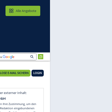
MAIL & CLOUD
Alle Angebote
KOSTENLOSE E-MAIL SICHERN
LOGIN
Video
Empfohlener externer Inhalt: