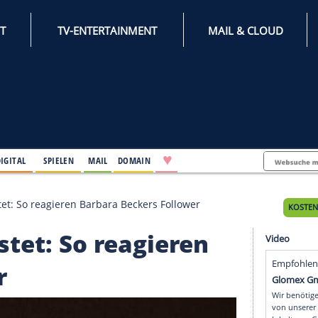
INTERNET
TV-ENTERTAINMENT
♥
IFESTYLE
DIGITAL
SPIELEN
MAIL
DOMAIN
Walz gepostet: So reagieren Barbara Beckers Follower
gepostet: So reagieren