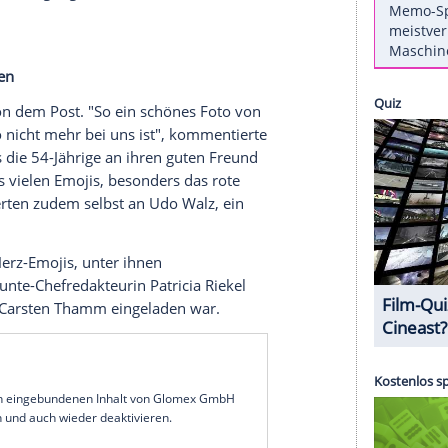
 Aging mit dem innovativen Muskel-Faszien-
esignerin war seit vielen Jahren eng mit dem
nnerte sie nun mit zwei gemeinsamen Fotos und
sind gerührt.
en Herz-Emojis zu lesen, mit denen die Ex-Frau
e kommentierte, die sie am Montag (14.
 hochlud. Auf einem der beiden Bilder ist sie
hemann
Carsten Thamm-Walz
(50) vor dem
zeigt das Trio vergnügt in die Kamera lächelnd bei
romi-Kollegen
 gerührt von dem Post. "So ein schönes Foto von
r, dass
Udo
nicht mehr bei uns ist", kommentierte