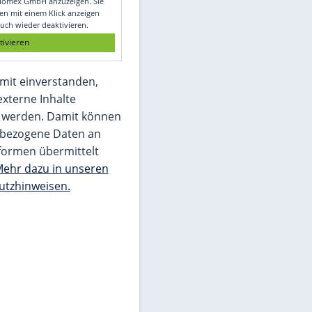
Glomex GmbH
Wir benötigen Ihre Zustimmung, um den
von unserer Redaktion eingebundenen
Inhalt von Glomex GmbH anzuzeigen. Sie
können diesen mit einem Klick anzeigen
lassen und auch wieder deaktivieren.
jetzt aktivieren
Ich bin damit einverstanden,
dass mir externe Inhalte
angezeigt werden. Damit können
personenbezogene Daten an
Drittplattformen übermittelt
werden.
Mehr dazu in unseren
Datenschutzhinweisen.