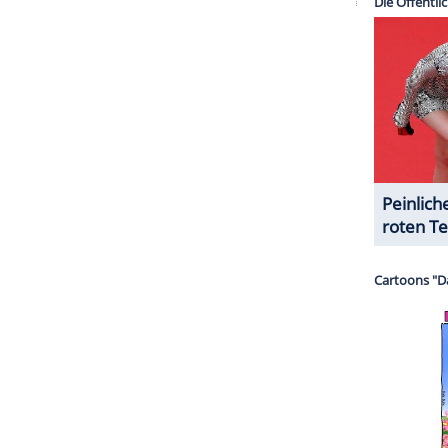
r dazu in unseren Datenschutzhinweisen.
chen infolge eines diabetischen Schocks ins
 Wochen hatte sein Ehemann
Carsten Thamm-Walz
dlich eingeschlafen" sei.
i Wochen auf
Instagram
hatte sich auch
Barbara Becker
auf
Instagram
zu
 vermissen", hatte sie neben
eine Reihe von Fotos
gemeinsam mit ihrem guten Freund zu sehen ist.
brochenes-Herz-Emoji hinzugefügt.
ZURÜCK ZUR STARTS