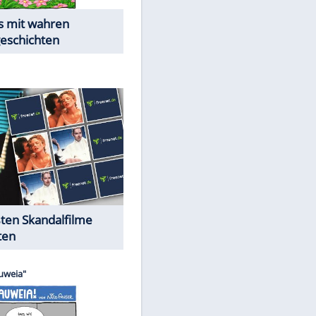
Die Öffentlichkeit schaut zu:
Peinliche Auftritte auf dem
roten Teppich
Cartoons "Das Wahre Leben"