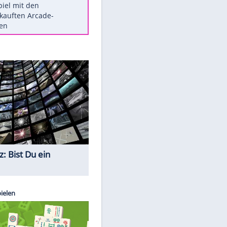
Die größten Mythen über
Medikamente
Berlins Matchwinner Grönning:
"Veränderte Perspektive"
Vorsicht: Diese 17 Dinge hassen
Katzen
Illegales Asphalt-Kartell muss
Mio-Strafe zahlen
Memo-Spiel mit den
meistverkauften Arcade-
Maschinen
Quiz