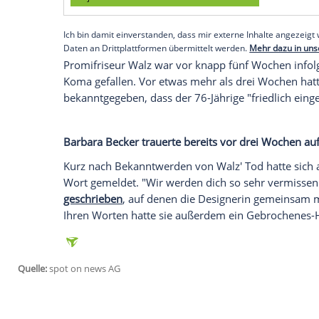
ein Nutzer. Ein anderer betonte, es sei "s
erinnere. Die meisten der Kommentare be
Herz taucht unzählige Male auf. Einige N
Follower schrieb kurz und knapp: "R.I.P."
Außerdem kommentierten auch einige Pr
Musikproduzent Mousse T (54) und die eh
(71), die 2008 auch zur Hochzeit von
Udo
Empfohlener externer Inhalt:
Glomex GmbH
Wir benötigen Ihre Zustimmung, um den von un
anzuzeigen. Sie können diesen mit einem Klick a
jetzt aktivieren
Ich bin damit einverstanden, dass mir externe In