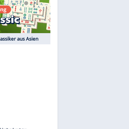
Film-Quiz: Bist Du ein
Cineast?
Kostenlos spielen