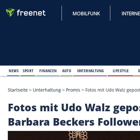
MOBILFUNK
NEWS
SPORT
FINANZEN
AUTO
UNTERHALTUNG
L
Startseite
>
Unterhaltung
>
Promis
>
Fotos mit Udo 
Fotos mit Udo Walz 