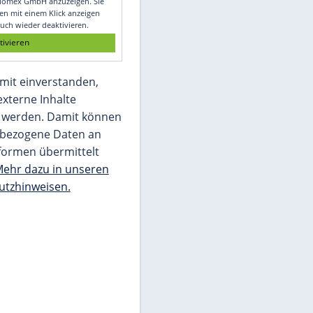
Glomex GmbH
Wir benötigen Ihre Zustimmung, um den
von unserer Redaktion eingebundenen
Inhalt von Glomex GmbH anzuzeigen. Sie
können diesen mit einem Klick anzeigen
lassen und auch wieder deaktivieren.
jetzt aktivieren
Ich bin damit einverstanden,
dass mir externe Inhalte
angezeigt werden. Damit können
personenbezogene Daten an
Drittplattformen übermittelt
werden.
Mehr dazu in unseren
Datenschutzhinweisen.