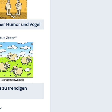
Cartoons mit wahren
Lebensgeschichten
Memo-Spiel
Die größten Skandalfilme