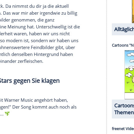
das
Leben
auch viel mehr. Ich hatte früher nie
llert und eigentlich gehofft, dass ich im
mit ich in den "Club 27" eintreten darf. Das ist
lacht). Mittlerweile habe ich den totalen
Respekt
o wie es ist.
sh
nur einen Feature-Gast auf "Glück
hen überlegt, Marteria, Casper oder
Peter Fox
passt. Oder ich hätte auf Nummer sicher gehen
nnen. Aber ich wollte nicht, dass man mir
reich sein sollte. Bei
Eko Fresh
sehe ich jetzt nicht
n würde. Damit will ich
Eko
nicht abwerten, ich
bewusst kein
Namedropping
. Ich weiß, ich fange bei