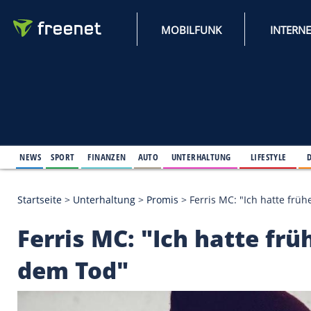
MOBILFUNK
NEWS
SPORT
FINANZEN
AUTO
UNTERHALTUNG
L
Startseite
>
Unterhaltung
>
Promis
>
Ferris MC: "Ic
Ferris MC: "Ich hatt