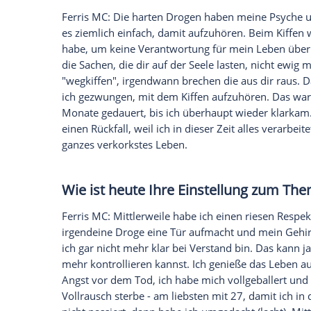
Persönlichkeit herausentwickelt und au
irgendwann verarbeiten, und so habe ic
Reste davon aufs Papier gebracht, natürl
facettenreichen
Musik
, die man nicht me
stecken kann.
Empfohlener externer Inhalt:
Glomex GmbH
Wir benötigen Ihre Zustimmung, um den von un
anzuzeigen. Sie können diesen mit einem Klick a
jetzt aktivieren
Ich bin damit einverstanden, dass mir externe In
Daten an Drittplattformen übermittelt werden.
Meh
Was hat Sie denn dazu gebrac