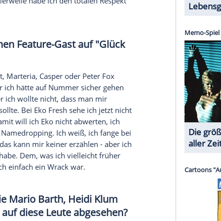
e Psyche und meinen Körper gefickt, somit war
Beim
Kiffen
war es so, dass ich sehr viel konsumiert
Leben
übernehmen zu müssen. Du kannst aber
nicht ewig mit
Drogen
kompensieren und
dir raus. Das ist bei mir passiert und somit war
n. Das war der härtere Entzug, es hat sechs
er klarkam. Bei mir besteht auch keine Gefahr für
es verarbeitet habe, was mir auf der Seele lag, mein
g zum Thema Drogen?
esen
Respekt
davor, weil ich
Angst
hätte, dass
d mein Gehirn im
Endeffekt
umprogrammiert und
 Das kann ja immer passieren, dass du das nicht