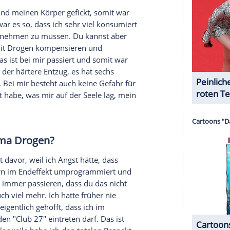
ch eine andere Weltanschauung. Das muss man ja
h mit dem Alten abgeschlossen und nochmal die
ich gepaart mit humorvollen Tracks und einer
hr in eine Schublade wie "Rap", "Rock" oder "Pop"
serer Redaktion eingebundenen Inhalt von Glomex GmbH
nzeigen lassen und auch wieder deaktivieren.
halte angezeigt werden. Damit können personenbezogene
r dazu in unseren Datenschutzhinweisen.
ht, mit den
Drogen
aufzuhören?