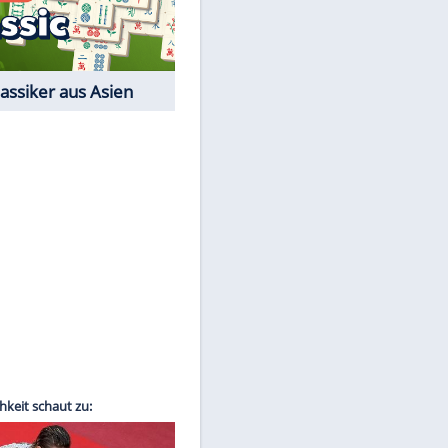
Film-Quiz: Bist Du ein
Cineast?
Kostenlos spielen