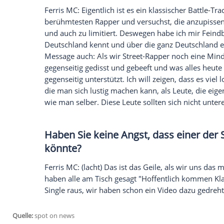
mehr kontrollieren kannst. Ich genieße 
Angst
vor dem Tod, ich habe mich vollgeba
Vollrausch sterbe - am liebsten mit 27, da
nicht passiert, dann habe ich umgedacht (
vor dem Tod und genieße mein
Leben
, s
Warum haben Sie mit
Eko Fre
ohne Scherben"?
Ferris MC: Wir haben schon ein paar Sac
hätten etwa zu meinen Album-Kontext ge
und einen Track mit
Deichkind
machen kö
Namedropping
unterstellt, wenn es erfolg
die Gefahr, dass man mir das unterstelle
liebe den Jungen. Aber ich wollte eben 