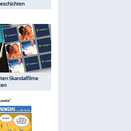
Peinliche Auftritte auf dem
roten Teppich
Cartoons "Das Wahre Leben"