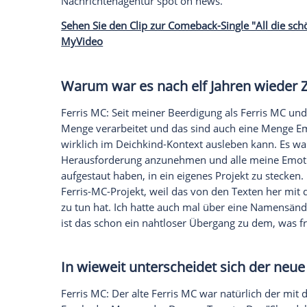
Als um die
Jahrtausendwende
die deutsc
gehörte
Ferris MC
(bürgerlich
Sascha Re
Szene. Mit verstrahlten Interviews und 
bekennende Kiffer für den einen oder an
Musik
zu überzeugen. 2004 erschien aller
reguläre Ferris-MC-Album, der Rapper ma
als Mitglied von
Deichkind
von sich Reden
einmal wissen und gibt mit
"Glück ohne 
Einstellung zum
Leben
in der Zwischenzei
Nachrichtenagentur spot on news.
Sehen Sie den Clip zur Comeback-Single 
MyVideo
Warum war es nach elf Jahren 