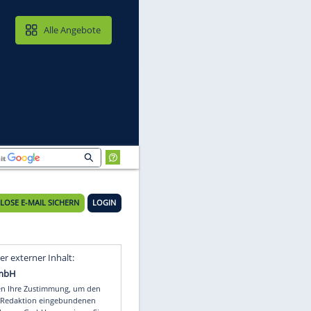
MAIL & CLOUD
Alle Angebote
KOSTENLOSE E-MAIL SICHERN
LOGIN
Video
Empfohlener externer Inhalt: