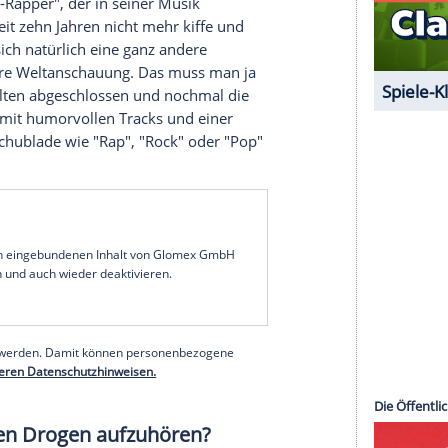
rris MC
und meiner Drogenfreiheit habe ich eine
e Menge Emotionen, die ich natürlich nicht
ann. Es war einfach an der Zeit, wieder eine
eine Emotionen und Gedanken, die sich
 zu stecken. Und dazu passte natürlich nur das
ten her mit dem alten
Ferris MC
auch noch etwas
ne Namensänderung nachgedacht, aber im
Endeffekt
 dem, was früher war.
 der neue
Ferris MC
vom alten?
h der mit dem Stempel auf der Stirn, der Asi, der
er "Skandal-Rapper", der in seiner
Musik
ttlerweile seit zehn Jahren nicht mehr kiffe und
hme, hat sich natürlich eine ganz andere