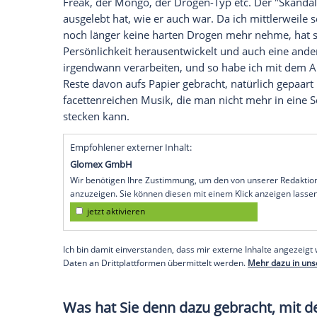
Ferris MC: Seit meiner Beerdigung als
Fe
Menge verarbeitet und das sind auch ein
wirklich im Deichkind-Kontext ausleben k
Herausforderung anzunehmen und alle m
aufgestaut haben, in ein eigenes Projekt
Ferris-MC-Projekt, weil das von den Tex
zu tun hat. Ich hatte auch mal über ei
ist das schon ein nahtloser Übergang zu
In wieweit unterscheidet sich
Ferris MC: Der alte
Ferris MC
war natürlic
Freak, der Mongo, der Drogen-Typ etc. D
ausgelebt hat, wie er auch war. Da ich mi
noch länger keine harten
Drogen
mehr ne