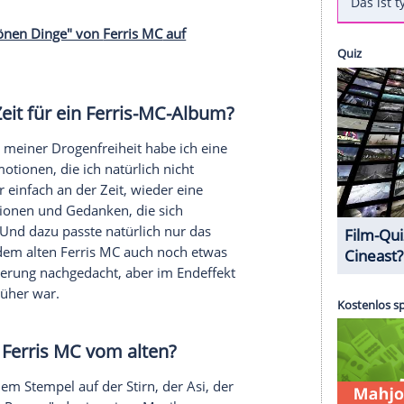
he Rap-Welt noch größtenteils in Ordnung war,
imann
, 41) zu den skandalträchtigsten Figuren der
Ausrastern vor laufender Kamera sorgte der damals
deren Eklat, wusste aber auch immer, mit seiner
dings auch schon für lange Zeit das letzte
chte danach eher als Schauspieler, später dann
. Nach elf Jahren will
Ferris MC
es nun noch
Scherben"
sein Solo-Comeback. Wie sich seine
t geändert hat, erzählt er im Interview mit der
"All die schönen Dinge" von
Ferris MC
auf
wieder Zeit für ein Ferris-MC-Album?