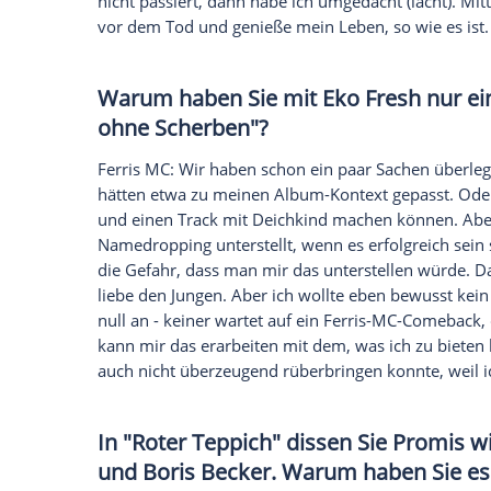
Ferris MC: Die harten
Drogen
haben mein
es ziemlich einfach, damit aufzuhören. 
habe, um keine Verantwortung für mein
die Sachen, die dir auf der Seele lasten, 
"wegkiffen", irgendwann brechen die aus 
ich gezwungen, mit dem
Kiffen
aufzuhöre
Monate gedauert, bis ich überhaupt wied
einen Rückfall, weil ich in dieser Zeit all
ganzes verkorkstes
Leben
.
Wie ist heute Ihre Einstellun
Ferris MC: Mittlerweile habe ich einen ri
irgendeine Droge eine Tür aufmacht un
ich gar nicht mehr klar bei Verstand bin.