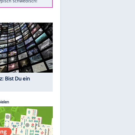
Diese Autos haben uns verlassen
Auftakt-Misere gestoppt: Berlin
gewinnt in Bochum
Mit diesen Tricks wird der Grill
ruckzuck sauber
So nutzt man alte Smartphones
sinnvoll
Das ist typisch schwedisch!
Quiz