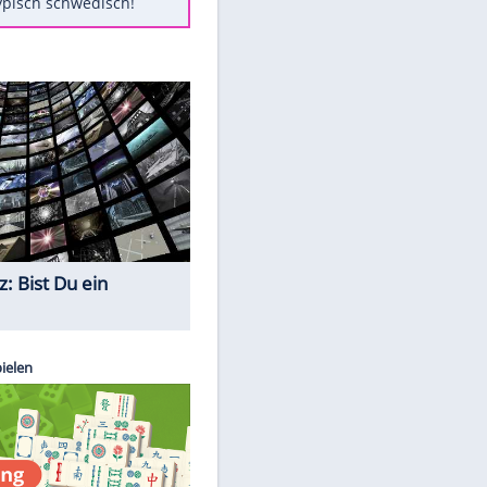
Diese Autos haben uns verlassen
Randale in Dresden: DFB-
Bundesgericht bestätigt Urteil
Mit diesen Tricks wird der Grill
ruckzuck sauber
So nutzt man alte Smartphones
sinnvoll
Das ist typisch schwedisch!
Quiz