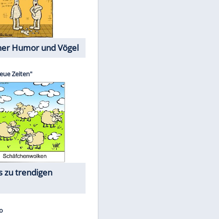
Cartoons mit wahren
Lebensgeschichten
Memo-Spiel
Die größten Skandalfilme