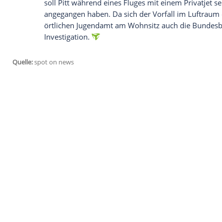
wegen
Kindesmisshandlung
nach dem Vor
Privatjet
eingestellt. Die Behörde teilte
angesehen habe und nun nicht weiter er
Bereits vor wenigen Tagen stellte das zu
Familienangelegenheiten in Los Angeles 
Mehr über die Trennung von Brad Pitt und 
Ein Sozialarbeiter kam damals zu dem S
Schutz der Kinder nötig seien. Kurz vor
soll
Pitt
während eines Fluges mit einem
angegangen haben. Da sich der Vorfall i
örtlichen Jugendamt am Wohnsitz auch 
Investigation
.
Quelle:
spot on news