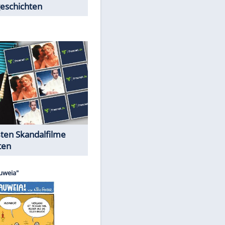
Peinliche Auftritte auf dem
roten Teppich
Cartoons "Das Wahre Leben"