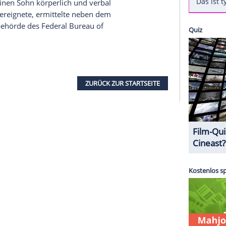
fall mit seinem Sohn Maddox (15) in einem
 demnach mit, dass man sich die Umstände genauer
mitteln werde. Es werde keine
Anklage
geben.
ständige Amt für Kinder- und
seine Untersuchungen ein.
Angelina Jolie erfahren Sie hier bei Clipfish
chluss, dass keine staatlichen Maßnahmen zum
 der Trennung von
Angelina Jolie
(41,
"Maleficent"
)
Privatjet
seinen Sohn körperlich und verbal
m Luftraum ereignete, ermittelte neben dem
die Bundesbehörde des
Federal Bureau of