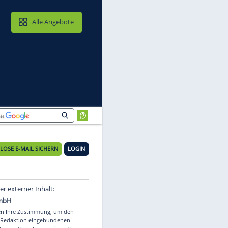
MAIL & CLOUD
Alle Angebote
KOSTENLOSE E-MAIL SICHERN
LOGIN
Video
Empfohlener externer Inhalt: