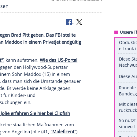
©
DFree / Shuttersto
 Ruhe gelassen
andlung gegen Brad Pitt geben. Das FBI stellte
 seinem Sohn Maddox in einem Privatjet endgültig
he Big Short"
) kann aufatmen.
Wie das US-Portal
mittlungen
gegen den Hollywood-Superstar