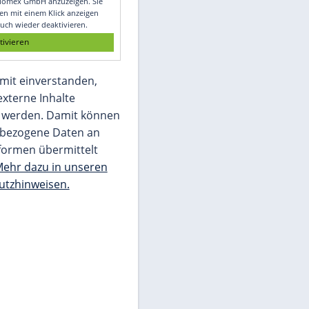
Glomex GmbH
Wir benötigen Ihre Zustimmung, um den
von unserer Redaktion eingebundenen
Inhalt von Glomex GmbH anzuzeigen. Sie
können diesen mit einem Klick anzeigen
lassen und auch wieder deaktivieren.
jetzt aktivieren
Ich bin damit einverstanden,
dass mir externe Inhalte
angezeigt werden. Damit können
personenbezogene Daten an
Drittplattformen übermittelt
werden.
Mehr dazu in unseren
Datenschutzhinweisen.