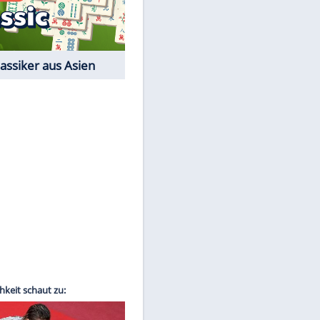
EITE
Film-Quiz: Bist Du ein
Cineast?
Kostenlos spielen