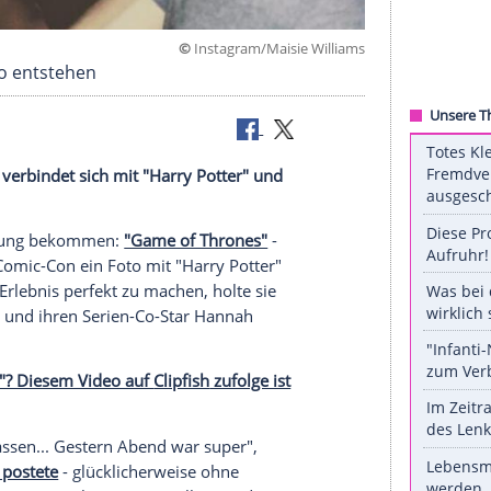
©
Instagram/Maisie Wi
n San Diego entstehen
 Thrones" verbindet sich mit "Harry Potter" und
eren Art.
chnappatmung
bekommen:
"Game of Thrones"
-