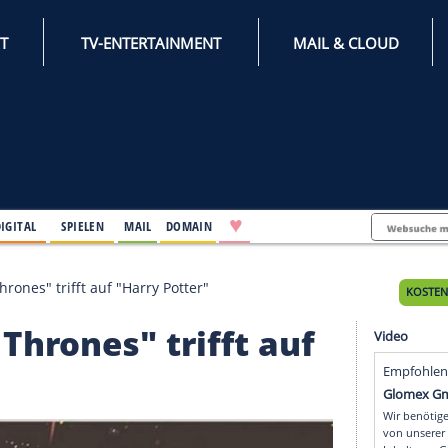
INTERNET
TV-ENTERTAINMENT
♥
IFESTYLE
DIGITAL
SPIELEN
MAIL
DOMAIN
 "Game of Thrones" trifft auf "Harry Potter"
e of Thrones" trifft a