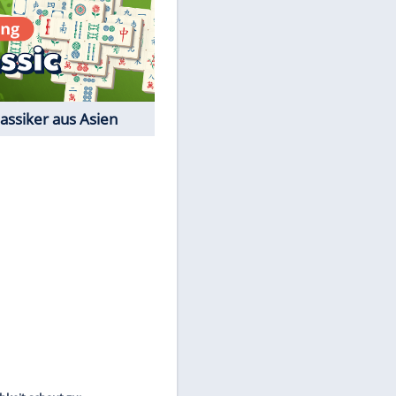
EITE
Film-Quiz: Bist Du ein
Cineast?
Kostenlos spielen