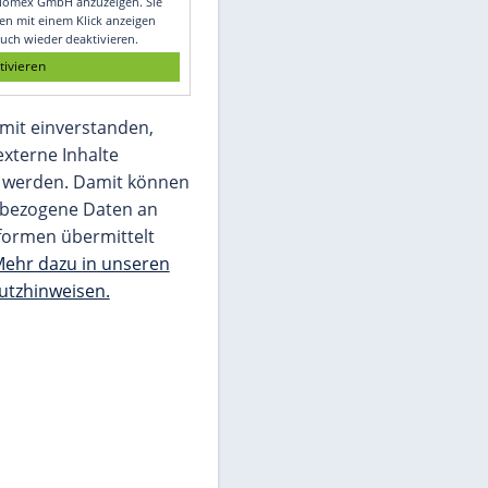
Glomex GmbH
Wir benötigen Ihre Zustimmung, um den
von unserer Redaktion eingebundenen
Inhalt von Glomex GmbH anzuzeigen. Sie
können diesen mit einem Klick anzeigen
lassen und auch wieder deaktivieren.
jetzt aktivieren
Ich bin damit einverstanden,
dass mir externe Inhalte
angezeigt werden. Damit können
personenbezogene Daten an
Drittplattformen übermittelt
werden.
Mehr dazu in unseren
Datenschutzhinweisen.