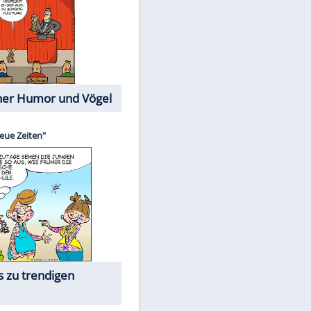
Cartoons mit wahren
Lebensgeschichten
Memo-Spiel