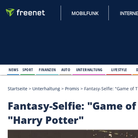
MOBILFUNK
NEWS
SPORT
FINANZEN
AUTO
UNTERHALTUNG
L
Startseite
>
Unterhaltung
>
Promis
>
Fantasy-Selfie:
Fantasy-Selfie: "Gam