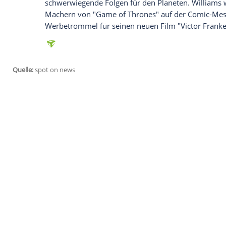
Star
Maisie Williams
(18) knipste auf der
höchstpersönlich,
Daniel Radcliffe
(25). U
noch
"Doctor Who"
-Darstellerin
Jenna C
Murray
(26) ins Bild.
Was ist das
Erfolgsgeheimnis
von "Game 
es
Sex
...
"Ich glaube, dieses Foto wird die Welt i
schrieb
Williams
zu dem Foto, das
sie au
schwerwiegende Folgen für den Planete
Machern von "Game of Thrones" auf de
Werbetrommel
für seinen neuen Film "Vi
Quelle:
spot on news