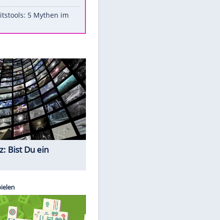
Aufruhr!
Was bei der Vogelfütterung
wirklich sinnvoll ist
"Infanti-No Go": Pressestimmen
zum Verbleib des FIFA-Chefs
Im Zeitraffer: Die Entwicklung
des Lenkrades
Lebensmittel, die nicht schlecht
werden
Sicherheitstools: 5 Mythen im
Check
Quiz