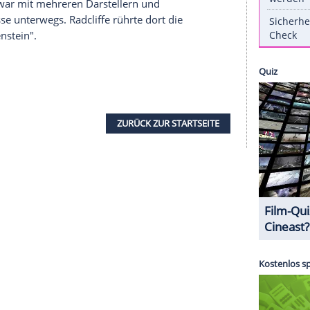
San Diego
Comic-Con ein Foto mit "Harry Potter"
m das Fan-Erlebnis perfekt zu machen, holte sie
oleman
(29) und ihren Serien-Co-Star
Hannah
of Thrones"? Diesem Video auf
Clipfish
zufolge ist
mplodieren lassen... Gestern Abend war super",
f
Instagram
postete
- glücklicherweise ohne
n.
Williams
war mit mehreren Darstellern und
r Comic-Messe unterwegs.
Radcliffe
rührte dort die
ctor Frankenstein".