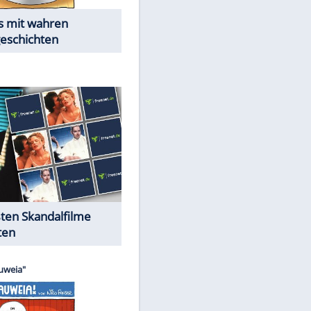
Die Öffentlichkeit schaut zu:
Peinliche Auftritte auf dem
roten Teppich
Cartoons "Das Wahre Leben"