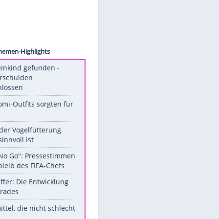
lliams
Unsere Themen-Highlights
Totes Kleinkind gefunden -
Fremdverschulden
ausgeschlossen
Diese Promi-Outfits sorgten für