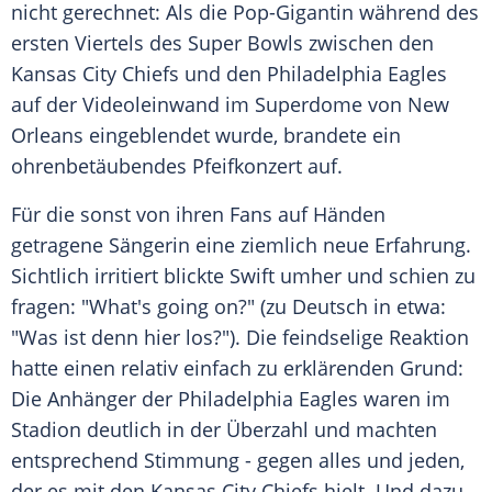
nicht gerechnet: Als die Pop-Gigantin während des
ersten Viertels des Super Bowls zwischen den
Kansas City Chiefs
und den
Philadelphia Eagles
auf der
Videoleinwand
im Superdome von
New
Orleans
eingeblendet wurde, brandete ein
ohrenbetäubendes Pfeifkonzert auf.
Für die sonst von ihren
Fans
auf Händen
getragene Sängerin eine ziemlich neue Erfahrung.
Sichtlich irritiert blickte Swift umher und schien zu
fragen: "What's going on?" (zu Deutsch in etwa:
"Was ist denn hier los?"). Die feindselige
Reaktion
hatte einen relativ einfach zu erklärenden Grund:
Die
Anhänger
der
Philadelphia Eagles
waren im
Stadion
deutlich in der Überzahl und machten
entsprechend Stimmung - gegen alles und jeden,
der es mit den
Kansas City Chiefs
hielt. Und dazu