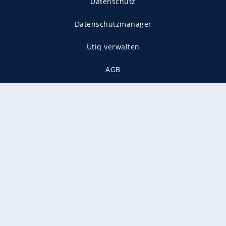
Datenschutz
Datenschutzmanager
Utiq verwalten
AGB
Gender-Hinweis
Presse
Mediadaten
Karriere
Vertragskündigung
Vertrag widerrufen