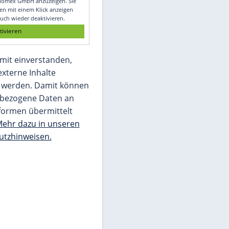
Glomex GmbH
Wir benötigen Ihre Zustimmung, um den
von unserer Redaktion eingebundenen
Inhalt von Glomex GmbH anzuzeigen. Sie
können diesen mit einem Klick anzeigen
lassen und auch wieder deaktivieren.
jetzt aktivieren
Ich bin damit einverstanden,
dass mir externe Inhalte
angezeigt werden. Damit können
personenbezogene Daten an
Drittplattformen übermittelt
werden.
Mehr dazu in unseren
Datenschutzhinweisen.