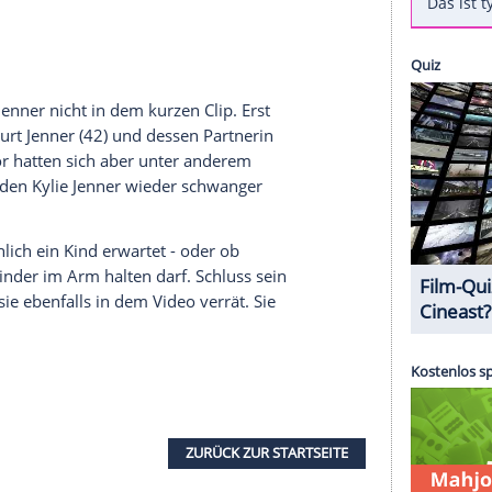
schwanger sein und nach Tochter
Stormi
(3), die
r zweites gemeinsames Kind mit
Travis Scott
(30)
romi-Portal "TMZ"
als auch "Page Six",
die
ch jeweils auf anonyme Quellen berufen. Eine
öpfige wie erfolgreiche Patchwork-Familie
uf einem
Event
verraten, dass sie wieder Oma wird.
die 71-Jährige zu hören, wie sie stolz von ihren
 enthüllt sie: "Und ein weiteres ist schon im
"
 offenbart
Jenner
nicht in dem kurzen
Clip
. Erst
 ihr Sohn Burt
Jenner
(42) und dessen Partnerin