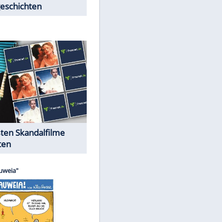
Peinliche Auftritte auf dem
roten Teppich
Cartoons "Das Wahre Leben"