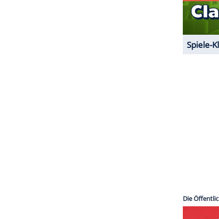
warten. Zuvor hatten sich aber unter anderem
unter Umständen
Kylie Jenner
wieder schwanger
ilie
tatsächlich ein Kind erwartet - oder ob
 neue
Enkelkinder
im Arm halten darf. Schluss sein
icht, wie sie ebenfalls in dem Video verrät. Sie
ZURÜCK ZUR STARTS