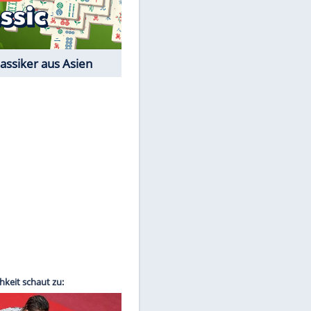
Film-Quiz: Bist Du ein
Cineast?
Kostenlos spielen
EITE