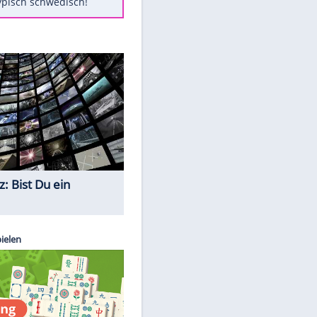
Diese Autos haben uns verlassen
Randale in Dresden: DFB-
Bundesgericht bestätigt Urteil
Mit diesen Tricks wird der Grill
ruckzuck sauber
So nutzt man alte Smartphones
sinnvoll
Das ist typisch schwedisch!
Quiz