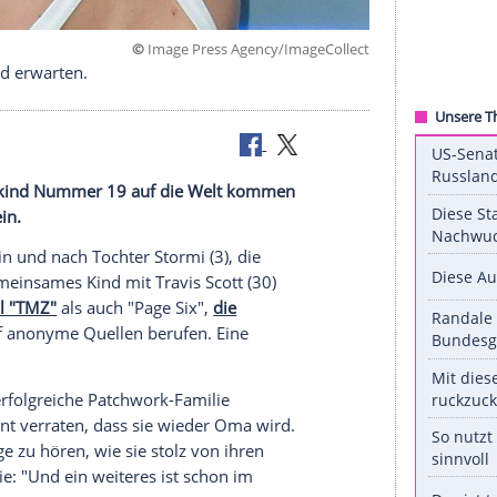
©
Image Press Agency/ImageC
weiteres Kind erwarten.
s bald
Enkelkind
Nummer 19 auf die Welt kommen
hwanger sein.