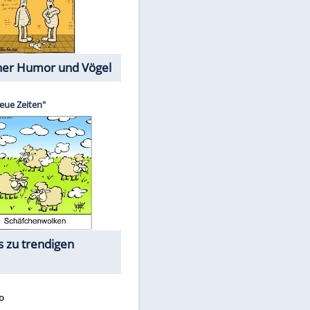
Cartoons mit wahren
Lebensgeschichten
Memo-Spiel
Die größten Skandalfilme