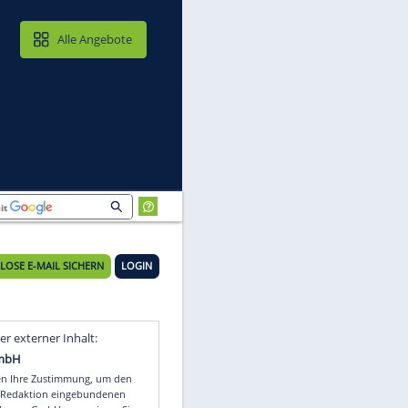
MAIL & CLOUD
Alle Angebote
KOSTENLOSE E-MAIL SICHERN
LOGIN
Video
Empfohlener externer Inhalt: