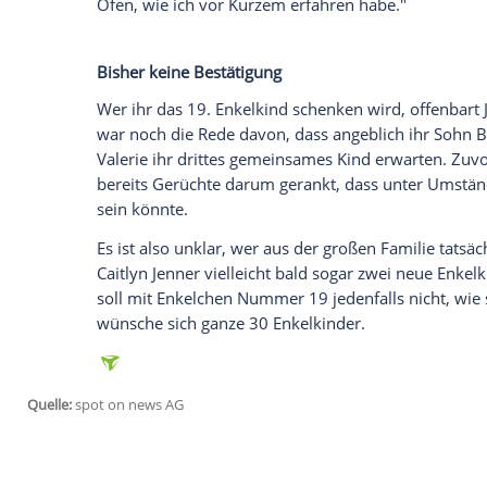
Kylie Jenner (24) soll angeblich wieder 
Anfang 2018 zur Welt gekommen ist, ih
erwarten. Das berichten
sowohl das US-P
Klatschseite
der "New York Post"
, die si
offizielle
Bestätigung
gibt es bisher nicht.
Caitlyn
Jenner
(71), die eine ebenso vielk
vorweisen kann, hatte zuvor beiläufig a
In einem Video,
das "TMZ" vorliegt
, war 
bereits 18
Enkelkindern
erzählt. Und dann
Ofen, wie ich vor Kurzem erfahren habe.
Bisher keine Bestätigung
Wer ihr das 19.
Enkelkind
schenken wird,
war noch die Rede davon, dass angeblich