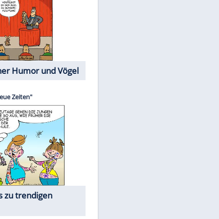
Cartoons mit wahren
Lebensgeschichten
Memo-Spiel