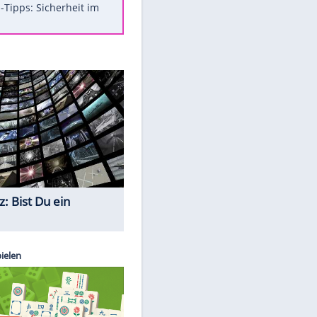
Was bei der Vogelfütterung
wirklich sinnvoll ist
Die schlimmsten Bad Boys der
Sportwelt
Im Zeitraffer: Die Entwicklung
des Lenkrades
So sollte man Ohren auf keinen
Fall reinigen
Experten-Tipps: Sicherheit im
Internet
Quiz