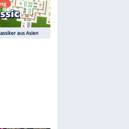
Film-Quiz: Bist Du ein
Cineast?
Kostenlos spielen