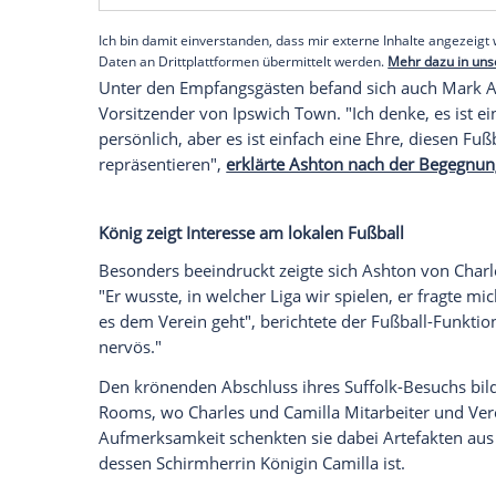
Herzlicher Empfang in der High Street
Nach dem Besuch im National Stud und
zu
Cambridgeshire
, wo sie sich mit Mita
Wohltätigkeitsorganisationen trafen, wu
Menschenmenge
in der High Street begr
Empfohlener externer Inhalt:
Glomex GmbH
Wir benötigen Ihre Zustimmung, um den von un
anzuzeigen. Sie können diesen mit einem Klick a
jetzt aktivieren
Ich bin damit einverstanden, dass mir externe In
Daten an Drittplattformen übermittelt werden.
Meh