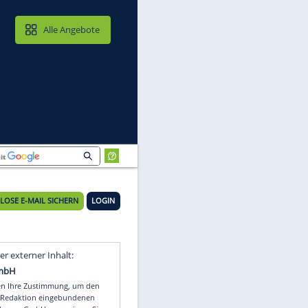
MAIL & CLOUD
Alle Angebote
KOSTENLOSE E-MAIL SICHERN
LOGIN
a
Video
Empfohlener externer Inhalt: