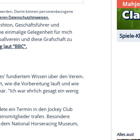
 auf den angrenzenden
Rennbahnen
an der Grenze
rbeitern und
Vertretern
von Pferdesport-
rde das royale Paar von einer großen
üßt.
serer Redaktion eingebundenen Inhalt von Glomex GmbH
nzeigen lassen und auch wieder deaktivieren.
halte angezeigt werden. Damit können personenbezogene
r dazu in unseren Datenschutzhinweisen.