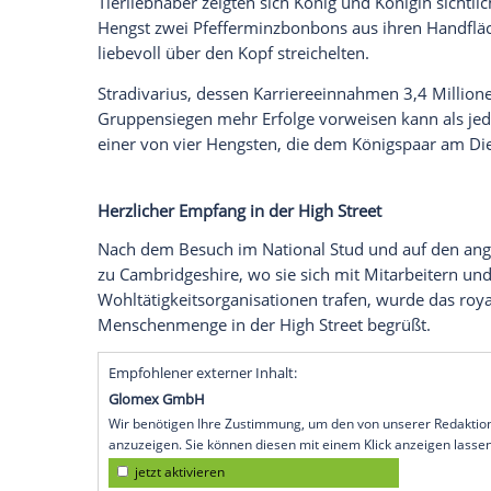
Mit strahlenden Gesichtern und sichtlich 
Camilla (78) durch die Straßen von
Newm
Suffolk
seit der
Krönung
im Mai 2023 füh
Pferdesport-Welt.
Rührende Begegnung mit Rennpferd-Le
Der Höhepunkt des royalen Besuchs ereig
Camilla dem Champion-Rennpferd Stradi
Tierliebhaber zeigten sich
König
und König
Hengst zwei Pfefferminzbonbons aus ih
liebevoll über den Kopf streichelten.
Stradivarius, dessen Karriereeinnahmen
Gruppensiegen
mehr Erfolge vorweisen k
einer von vier Hengsten, die dem
Königs