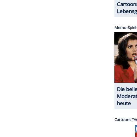
ilippa Winter, zeigte sich überwältigt von der
s viele
Menschen
kommen würden, aber man ist
n großer Erfolg und alle waren begeistert, sie zu
ZURÜCK ZUR STARTS