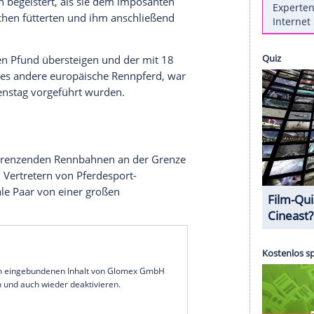
entspannt sind König Charles III. (76) und Königin
arket
gewandelt. Ihr erster offizieller Besuch in
rte das
Königspaar
in das Herz der britischen
gende
nete sich im National Stud, wo Charles und
varius begegneten. Als ausgesprochene
in sichtlich begeistert, als sie dem imposanten
ren
Handflächen
fütterten und ihm anschließend
 3,4
Millionen
Pfund übersteigen und der mit 18
ann als jedes andere europäische
Rennpferd
, war
paar
am
Dienstag
vorgeführt wurden.