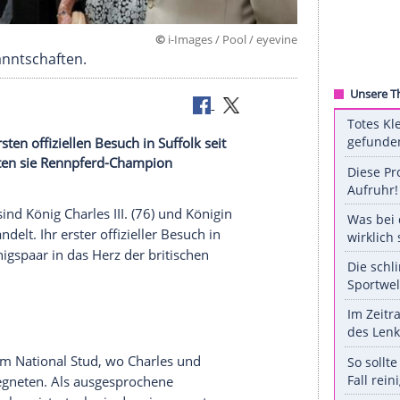
©
i-Images / Pool / 
n neue Bekanntschaften.
en ihren ersten offiziellen Besuch in Suffolk seit
arket fütterten sie Rennpferd-Champion