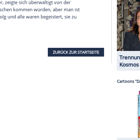
auch
Mark Ashton
,
Geschäftsführer
und
ke, es ist eine einmalige Gelegenheit für mich
 diesen
Fußballverein
und diese
Grafschaft
zu
r Begegnung laut "BBC".
n von Charles' fundiertem Wissen über den Verein.
r fragte mich, wie die Vorbereitung läuft und wie
ll-Funktionär. "Ich war ehrlich gesagt ein wenig
esuchs bildete ein Termin in den Jockey Club
er und Vereinsmitglieder trafen. Besondere
efakten aus dem National Horseracing
Museum
,