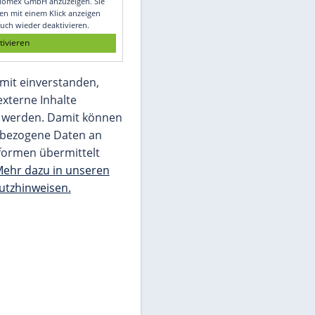
Glomex GmbH
Wir benötigen Ihre Zustimmung, um den
von unserer Redaktion eingebundenen
Inhalt von Glomex GmbH anzuzeigen. Sie
können diesen mit einem Klick anzeigen
lassen und auch wieder deaktivieren.
jetzt aktivieren
Ich bin damit einverstanden,
dass mir externe Inhalte
angezeigt werden. Damit können
personenbezogene Daten an
Drittplattformen übermittelt
werden.
Mehr dazu in unseren
Datenschutzhinweisen.