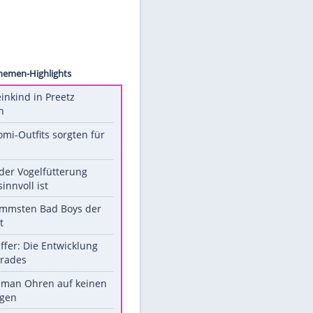
eyevine
Unsere Themen-Highlights
Totes Kleinkind in Preetz
gefunden
Diese Promi-Outfits sorgten für
Aufruhr!