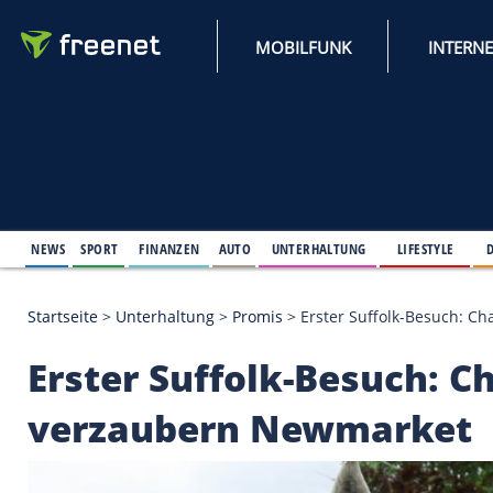
MOBILFUNK
NEWS
SPORT
FINANZEN
AUTO
UNTERHALTUNG
L
Startseite
>
Unterhaltung
>
Promis
>
Erster Suffol
Erster Suffolk-Besuc