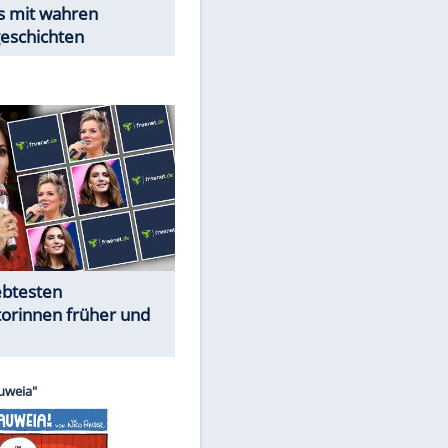
EITE
Trennungsschock im Promi-
Kosmos
Cartoons "Das Wahre Leben"