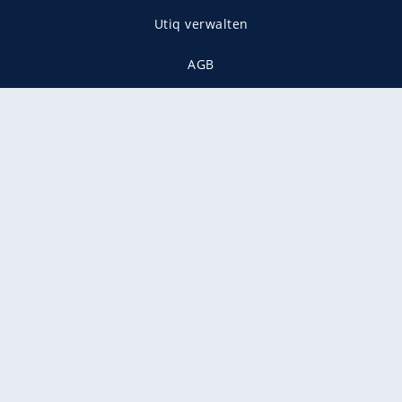
Utiq verwalten
AGB
Gender-Hinweis
Presse
Mediadaten
Karriere
Vertragskündigung
Vertrag widerrufen
gekennzeichnet mit