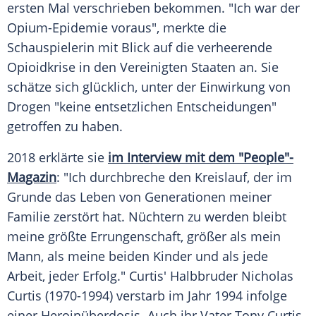
ersten Mal verschrieben bekommen. "Ich war der
Opium-Epidemie voraus", merkte die
Schauspielerin
mit Blick auf die verheerende
Opioidkrise in den Vereinigten Staaten an. Sie
schätze sich glücklich, unter der
Einwirkung
von
Drogen "keine entsetzlichen Entscheidungen"
getroffen zu haben.
2018 erklärte sie
im
Interview
mit dem "People"-
Magazin
: "Ich durchbreche den
Kreislauf
, der im
Grunde das
Leben
von Generationen meiner
Familie
zerstört hat. Nüchtern zu werden bleibt
meine größte
Errungenschaft
, größer als mein
Mann, als meine beiden Kinder und als jede
Arbeit, jeder Erfolg." Curtis' Halbbruder Nicholas
Curtis (1970-1994) verstarb im Jahr 1994 infolge
einer
Heroinüberdosis
. Auch ihr Vater
Tony Curtis