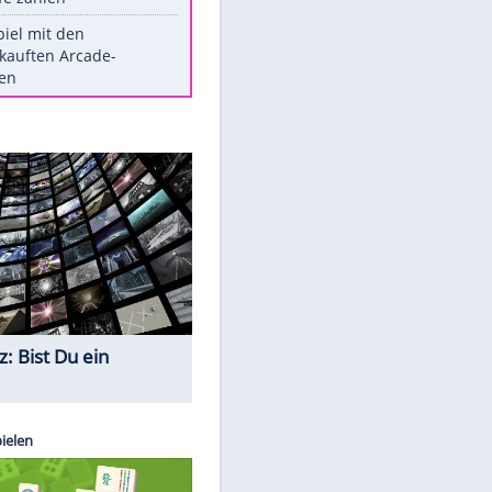
Die größten Mythen über
Medikamente
Witteks über Beinahe-
Amputation: "Hätte böse enden
können"
Vorsicht: Diese 17 Dinge hassen
Katzen
Illegales Asphalt-Kartell muss
Mio-Strafe zahlen
Memo-Spiel mit den
meistverkauften Arcade-
Maschinen
Quiz