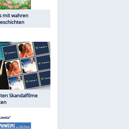
Die Öffentlichkeit schaut zu:
Peinliche Auftritte auf dem
roten Teppich
Cartoons "Das Wahre Leben"