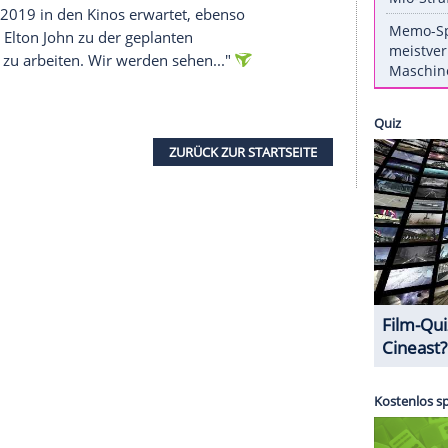
ur in der
Realverfilmung
des Disney-Klassikers
 mit von der Partie ist, sondern auch am
 seit Monaten klar. Jetzt gab allerdings auch
er britischen Zeitung "The Sun"
grünes Licht für
 B" und dem Musical-Komponist
Tim Rice
(73) wird
Teil des Soundtracks des originalen
en, werden laut
John
ebenfalls im neuen Werk zu
t?", "Hakuna Matata", "I Just Can't Wait To Be
d im Sommer 2019 in den Kinos erwartet, ebenso
icht werden.
Elton John
zu der geplanten
hr zusammen zu arbeiten. Wir werden sehen..."