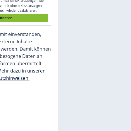
Glomex GmbH
Wir benötigen Ihre Zustimmung, um den
von unserer Redaktion eingebundenen
Inhalt von Glomex GmbH anzuzeigen. Sie
können diesen mit einem Klick anzeigen
lassen und auch wieder deaktivieren.
jetzt aktivieren
Ich bin damit einverstanden,
dass mir externe Inhalte
angezeigt werden. Damit können
personenbezogene Daten an
Drittplattformen übermittelt
werden.
Mehr dazu in unseren
Datenschutzhinweisen.