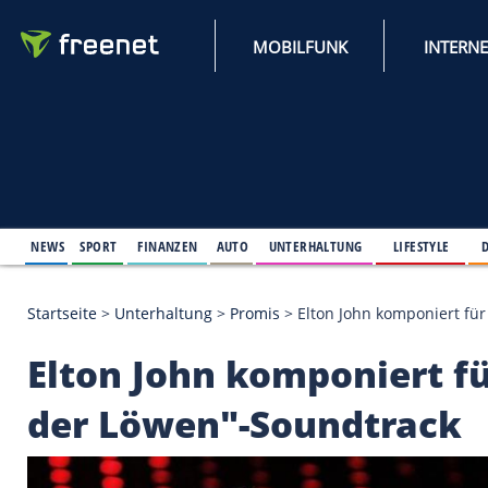
MOBILFUNK
NEWS
SPORT
FINANZEN
AUTO
UNTERHALTUNG
L
Startseite
>
Unterhaltung
>
Promis
>
Elton John ko
Elton John komponie