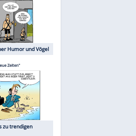
Cartoons mit wahren
Lebensgeschichten
Memo-Spiel