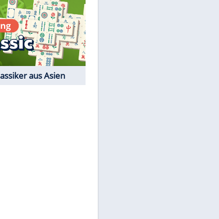
EITE
Film-Quiz: Bist Du ein
Cineast?
Kostenlos spielen