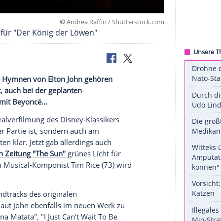
©
Andrea Raffin / Shuttersto
inen Song für "Der König der Löwen"
öwen" und die Hymnen von
Elton John
gehören
tar
bekannt, auch bei der geplanten
Gemeinsam mit Beyoncé...