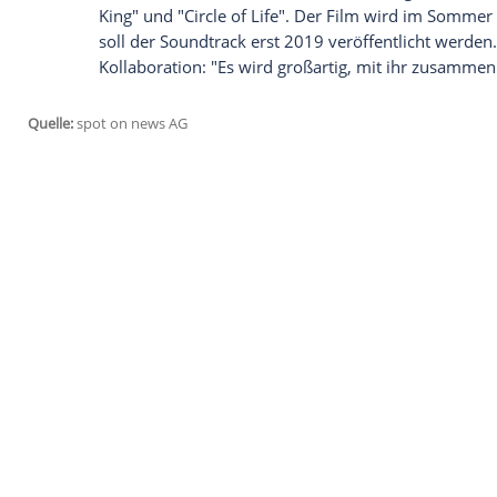
Dass R&B-Superstar Beyoncé (36) nicht n
"Der König der Löwen" als Schauspielerin
Soundtrack Hand anlegen wird, ist bereits
Altstar
Elton John
(70)
im Interview mit d
sein Mitwirken. Gemeinsam mit "Queen
der Sänger den Schluss-Titel kreieren.
Vier Songs aus seiner Feder, die bereits 
Zeichentrickfilm aus dem Jahr 1994 war
hören sein: "Can You Feel The Love Tonigh
King" und "Circle of Life". Der Film wir
soll der Soundtrack erst 2019 veröffentl
Kollaboration: "Es wird großartig, mit i
Quelle:
spot on news AG