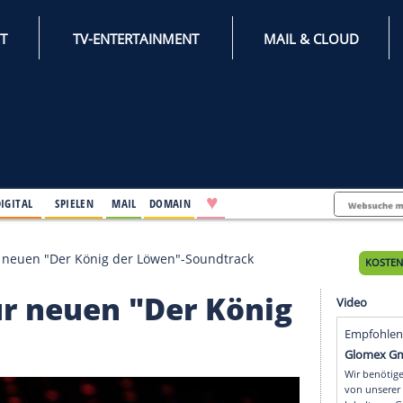
INTERNET
TV-ENTERTAINMENT
♥
IFESTYLE
DIGITAL
SPIELEN
MAIL
DOMAIN
mponiert für neuen "Der König der Löwen"-Soundtrack
rt für neuen "Der Kön