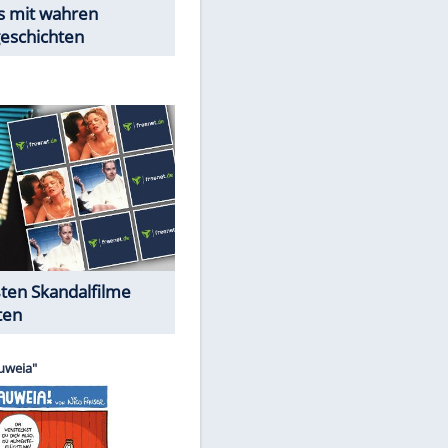
EITE
Peinliche Auftritte auf dem
roten Teppich
Cartoons "Das Wahre Leben"