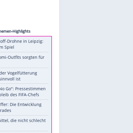
Collect
Unsere Themen-Highlights
Sprengstoff-Drohne in Leipzig:
Semtex im Spiel
Diese Promi-Outfits sorgten für
Aufruhr!