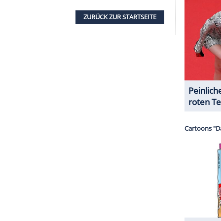
w)
October 8, 2019
um den von unserer Redaktion
 anzuzeigen. Sie können diesen mit einem
eder deaktivieren.
mir externe Inhalte angezeigt werden. Damit
 Drittplattformen übermittelt werden.
Mehr
sen.
eet: "
Ellen
und
George Bush
zusammen gibt mir
mentierte: "Exakt. Das ist der Punkt."