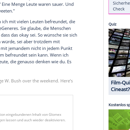
en teile.
len
Show") und der ehemalige US-Präsident
Nachricht verunsichert einige Twitter-User seit
efrauen
Laura Bush
(72) und
Portia de Rossi
(46,
bei einem Spiel der Dallas Cowboys fotografiert
ussion entbrannt war, äußerte sich die
em vierminütigen, humoristischen Monolog,
den sie
eso sitzt eine lesbische Hollywood-Liberale neben
publikaner?' Eine Menge Leute waren sauer. Und
ind... sie tweeten."
ächlich bin ich mit vielen Leuten befreundet, die
 ich", so
DeGeneres
. Sie glaube, die Menschen
wären - und dass das okay sei. So wünsche sie sich
Pelz tragen würde, sei aber trotzdem mit