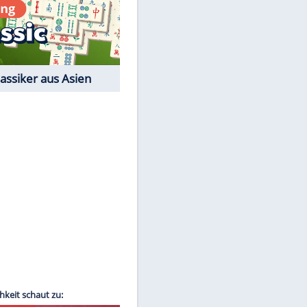
Film-Quiz: Bist Du ein
Cineast?
Kostenlos spielen