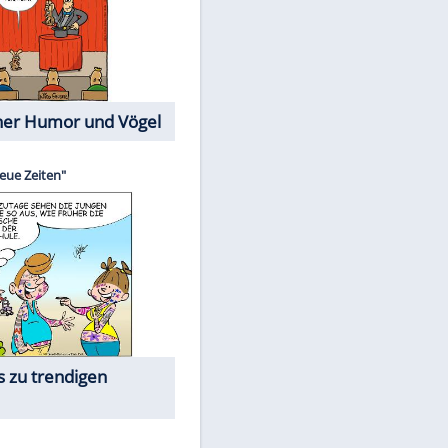
Cartoons mit wahren
Lebensgeschichten
Memo-Spiel