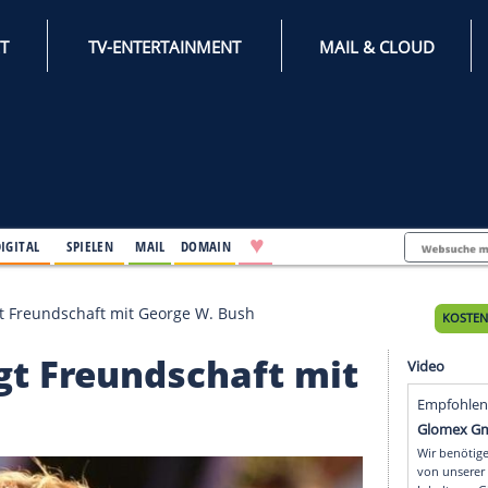
INTERNET
TV-ENTERTAINMENT
♥
IFESTYLE
DIGITAL
SPIELEN
MAIL
DOMAIN
s verteidigt Freundschaft mit George W. Bush
teidigt Freundschaft m