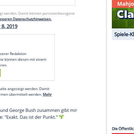
Nur weil ich mit jemandem nicht in jedem Punkt
 nicht mit ihm befreundet sein kann. Wenn ich
ht nur die Leute, die genauso denken wie du. Es
 with George W. Bush over the weekend. Here’s
Y5gTIS
unserer Redaktion eingebundenen Inhalt von Glomex
 Klick anzeigen lassen und auch wieder deaktivieren.
 Inhalte angezeigt werden. Damit können personenbezogene
Mehr dazu in unseren Datenschutzhinweisen.