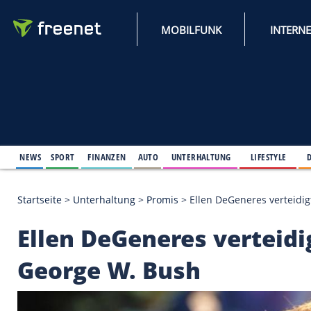
MOBILFUNK
NEWS
SPORT
FINANZEN
AUTO
UNTERHALTUNG
L
Startseite
>
Unterhaltung
>
Promis
>
Ellen DeGenere
Ellen DeGeneres ver