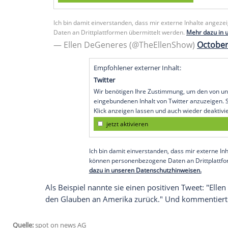
Menschen befreundet, die Pelz trügen. "
übereinstimme, heißt das nicht, dass ich
sage 'Seid nett zueinander' meine ich nic
heißt, sei nett zu jedem."
Yes, that was me at the Cowboys game
the whole story.
pic.twitter.com/AYiw
Empfohlener externer Inhalt:
Glomex GmbH
Wir benötigen Ihre Zustimmung, um den von 
GmbH anzuzeigen. Sie können diesen mit einem
jetzt aktivieren
Ich bin damit einverstanden, dass mir externe
Daten an Drittplattformen übermittelt werden.