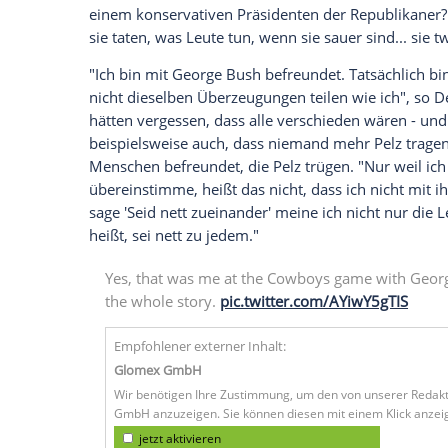
wenn man nicht die gleichen Überzeugung
US-Talkerin
Ellen DeGeneres
(61, "The
El
George W. Bush
(73) sind Freunde? Diese 
Sonntagabend. Zusammen mit ihren Eh
"
Ally McBeal
") sind Bush und
DeGeneres
worden. Nachdem anschließend eine Disk
Moderatorin nun in ihrer Sendung.
"Die Leute waren sauer", sagte sie in d
auch auf Twitter teilte
. "Sie dachten: 'Wi
einem konservativen Präsidenten der Re
sie taten, was Leute tun, wenn sie sauer s
"Ich bin mit
George Bush
befreundet. Tats
nicht dieselben Überzeugungen teilen wie
hätten vergessen, dass alle verschieden 
beispielsweise auch, dass niemand mehr 