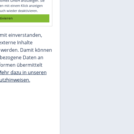
Glomex GmbH
Wir benötigen Ihre Zustimmung, um den
von unserer Redaktion eingebundenen
Inhalt von Glomex GmbH anzuzeigen. Sie
können diesen mit einem Klick anzeigen
lassen und auch wieder deaktivieren.
jetzt aktivieren
Ich bin damit einverstanden,
dass mir externe Inhalte
angezeigt werden. Damit können
personenbezogene Daten an
Drittplattformen übermittelt
werden.
Mehr dazu in unseren
Datenschutzhinweisen.