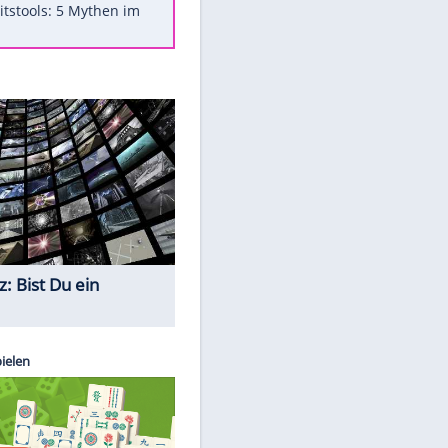
Was bei der Vogelfütterung
wirklich sinnvoll ist
"Infanti-No Go": Pressestimmen
zum Verbleib des FIFA-Chefs
Im Zeitraffer: Die Entwicklung
des Lenkrades
Lebensmittel, die nicht schlecht
werden
Sicherheitstools: 5 Mythen im
Check
Quiz