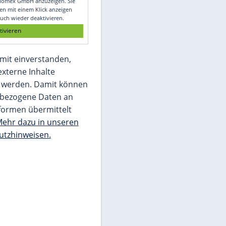
Glomex GmbH
Wir benötigen Ihre Zustimmung, um den
von unserer Redaktion eingebundenen
Inhalt von Glomex GmbH anzuzeigen. Sie
können diesen mit einem Klick anzeigen
lassen und auch wieder deaktivieren.
jetzt aktivieren
Ich bin damit einverstanden,
dass mir externe Inhalte
angezeigt werden. Damit können
personenbezogene Daten an
Drittplattformen übermittelt
werden.
Mehr dazu in unseren
Datenschutzhinweisen.