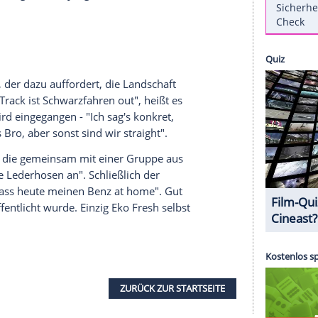
für die
Deutsche Bahn
.
In einem neuen Werbe-
ter dem Titel "Rollin" den öffentlichen
Zugverkehr
Lokführer, Fahrkartenkontrolleur und Passagiere im
t es. Der Clip beginnt mit einem jungen Mann,
mende Motorhaube öffnet, fährt im Hintergrund ein
s
Gesang ein. Der Text: "Wir entdecken
Bayern
Cockpit meiner Lok sitz'", ein Lokführer im
zu.
 Eko Freshs Song "Ich bin jung und brauche das
kontrolleur, der dazu auffordert, die Landschaft
eit diesem Track ist Schwarzfahren out", heißt es