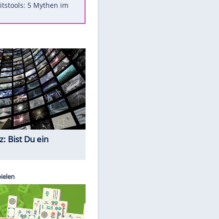
Was bei der Vogelfütterung
wirklich sinnvoll ist
"Infanti-No Go": Pressestimmen
zum Verbleib des FIFA-Chefs
Im Zeitraffer: Die Entwicklung
des Lenkrades
Lebensmittel, die nicht schlecht
werden
Sicherheitstools: 5 Mythen im
Check
Quiz