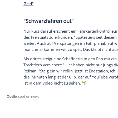
Eko Fresh
(32,
"Bars über Nacht"
) rappt 
Video für DB Regio
besingt der Rapper un
in
Bayern
. Zu seinen Liedzeilen tanzen 
Rhythmus. Sogar Breakdance-Einlagen gib
der eine Autopanne hat. Als er die qual
roter Zug vorbei. Kurz darauf setzt
Fresh
und ich hab die beste Optik, wenn ich im 
Führerhäuschen bewegt seine Lippen da
Sehen Sie auf Clipfish das Musikvideo zu
Geld"
"Schwarzfahren out"
Nur kurz darauf erscheint ein Fahrkarten
des Freistaats zu erkunden. "Spätestens s