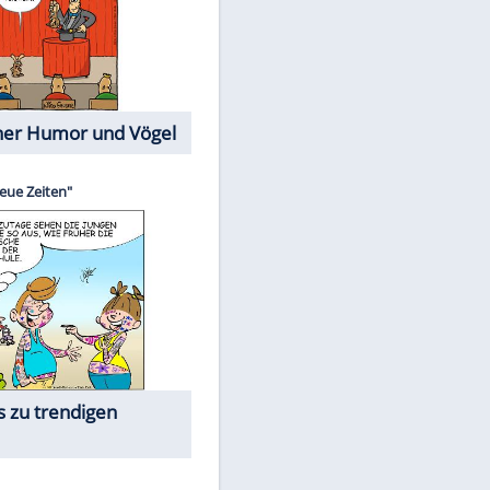
Cartoons mit wahren
Lebensgeschichten
Memo-Spiel