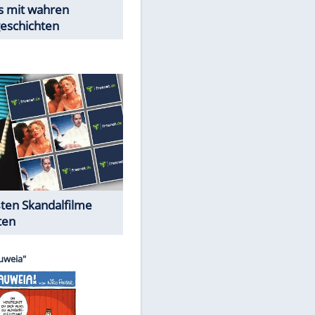
Peinliche Auftritte auf dem
roten Teppich
Cartoons "Das Wahre Leben"