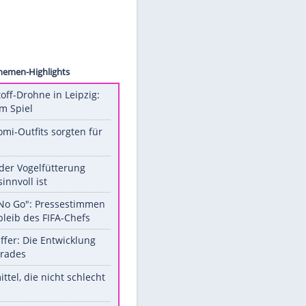
erkehr
n
Unsere Themen-Highlights
Sprengstoff-Drohne in Leipzig:
Semtex im Spiel
Diese Promi-Outfits sorgten für
Aufruhr!