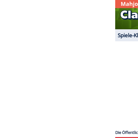
nablauf wird eingegangen - "Ich sag's konkret,
nicht aus Bro, aber sonst sind wir straight".
n Rap mit ein, die gemeinsam mit einer Gruppe aus
nur Jungs die Lederhosen an". Schließlich der
ndstation, ich lass heute meinen Benz at home". Gut
ouTube veröffentlicht wurde. Einzig
Eko Fresh
selbst
ZURÜCK ZUR STARTS