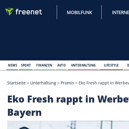
MOBILFUNK
NEWS
SPORT
FINANZEN
AUTO
UNTERHALTUNG
L
Startseite
>
Unterhaltung
>
Promis
>
Eko Fresh rapp
Eko Fresh rappt in 