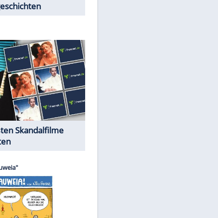
Peinliche Auftritte auf dem
roten Teppich
Cartoons "Das Wahre Leben"