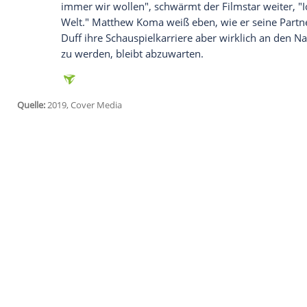
(31) zum Geschenk – für die Schauspieler
Traumberuf: Alpaka-Farmerin Auf
Insta
das auf den Namen Ivan hört. Dazu schre
der Familie! Ivan wird auf der Alpaka-Fa
Farmern geworden sind."
Hilary
und
Mat
gemeinsamen Tochter Banks, die vor drei
Hilarys
Sohn aus ihrer früheren Ehe,
Luc
malerische Alpaka-Farm zu machen. "Ich 
hat Familie
Duff
/
Koma
ein ständiges Be
immer wir wollen", schwärmt der Filmstar
Welt."
Matthew Koma
weiß eben, wie er 
Duff
ihre Schauspielkarriere aber wirkli
zu werden, bleibt abzuwarten.