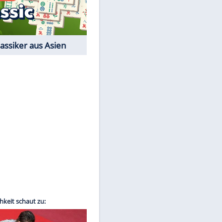
EITE
Film-Quiz: Bist Du ein
Cineast?
Kostenlos spielen