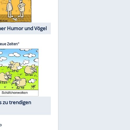
Cartoons mit wahren
Lebensgeschichten
Memo-Spiel
Die größten Skandalfilme