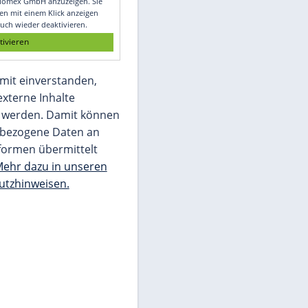
Glomex GmbH
Wir benötigen Ihre Zustimmung, um den
von unserer Redaktion eingebundenen
Inhalt von Glomex GmbH anzuzeigen. Sie
können diesen mit einem Klick anzeigen
lassen und auch wieder deaktivieren.
jetzt aktivieren
Ich bin damit einverstanden,
dass mir externe Inhalte
angezeigt werden. Damit können
personenbezogene Daten an
Drittplattformen übermittelt
werden.
Mehr dazu in unseren
Datenschutzhinweisen.