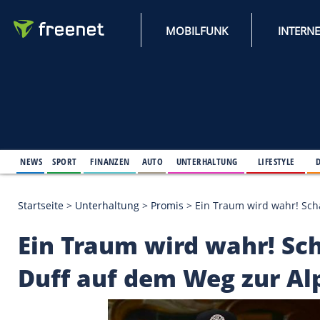
MOBILFUNK
NEWS
SPORT
FINANZEN
AUTO
UNTERHALTUNG
L
Startseite
>
Unterhaltung
>
Promis
>
Ein Traum wird 
Ein Traum wird wahr