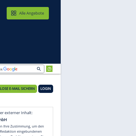
MAIL & CLOUD
Alle Angebote
erin
KOSTENLOSE E-MAIL SICHERN
LOGIN
y
Video
Empfohlener externer Inhalt: