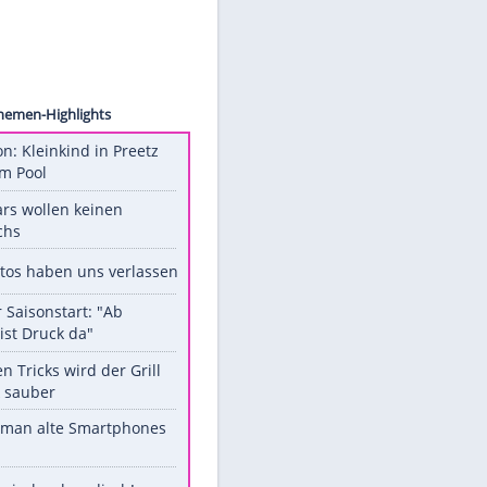
©
Unsere Themen-Highlights
Obduktion: Kleinkind in Preetz
ertrank im Pool
Diese Stars wollen keinen
Nachwuchs