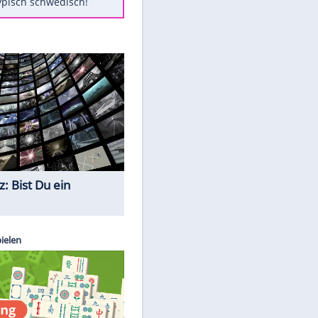
Diese Autos haben uns verlassen
Klose vor Saisonstart: "Ab
Sonntag ist Druck da"
Mit diesen Tricks wird der Grill
ruckzuck sauber
So nutzt man alte Smartphones
sinnvoll
Das ist typisch schwedisch!
Quiz