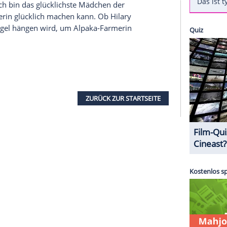
in ging dabei ein langgehegter Traum in Erfüllung.
gram
teilte
Hilary
ein Foto ihres neuen Haustiers,
ibt sie: "Omg, mein Baby Ivan. Willkommen in
rm mit seinen Freunden leben bis wir selber zu
thew
haben jetzt also gute Gründe mit ihrer
 Monaten das Licht der Welt erblickte, und
a Cruz Comrie
(6), regelmäßig Ausflüge auf die
bin das glücklichste Mädchen der Welt" Für Ivan
suchsrecht. "Wir können vorbei kommen, wann
 weiter, "Ich bin das glücklichste Mädchen der
seine Partnerin glücklich machen kann. Ob
Hilary
ch an den Nagel hängen wird, um Alpaka-Farmerin