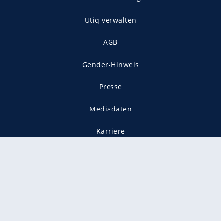
Utiq verwalten
AGB
Gender-Hinweis
Presse
Mediadaten
Karriere
Vertragskündigung
Vertrag widerrufen
gekennzeichnet mit