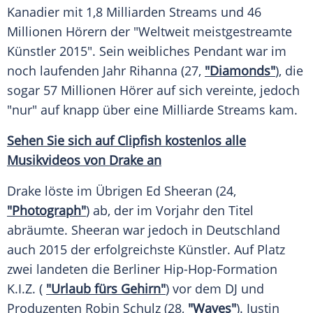
Kanadier
mit 1,8 Milliarden Streams und 46
Millionen Hörern der "Weltweit meistgestreamte
Künstler 2015". Sein weibliches
Pendant
war im
noch laufenden Jahr
Rihanna
(27,
"Diamonds"
), die
sogar 57 Millionen Hörer auf sich vereinte, jedoch
"nur" auf knapp über eine Milliarde Streams kam.
Sehen Sie sich auf
Clipfish
kostenlos alle
Musikvideos von Drake an
Drake löste im Übrigen
Ed Sheeran
(24,
"Photograph"
) ab, der im Vorjahr den
Titel
abräumte. Sheeran war jedoch in
Deutschland
auch 2015 der erfolgreichste Künstler. Auf Platz
zwei landeten die Berliner Hip-Hop-Formation
K.I.Z. (
"Urlaub fürs Gehirn"
) vor dem DJ und
Produzenten
Robin Schulz
(28,
"Waves"
).
Justin