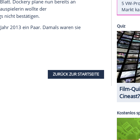
ct Cumberbatch
vor den
Altar
- nun hat sich
le Dockery
(33) verlobt. Lebensgefährte
John
d der schönen Schauspielerin angehalten,
"
auf ihrer
Homepage
.
en können Sie bei
Amazon Prime
Instant Video
eits den diamantenen
Verlobungsring
gezeigt,
en und alle sind hocherfreut. Sie und
John
geben
ormant dem Blatt.
Dockery
plane nun bereits an
er der Schauspielerin wollte der
cht
allerdings nicht bestätigen.
h seit dem Jahr 2013 ein Paar. Damals waren sie
n.