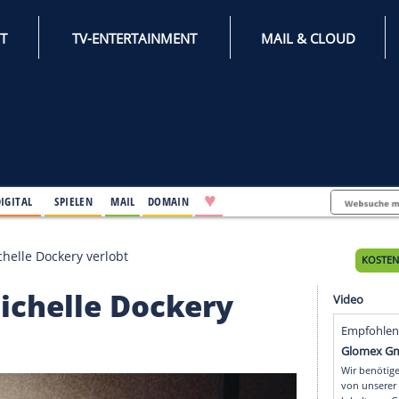
INTERNET
TV-ENTERTAINMENT
♥
IFESTYLE
DIGITAL
SPIELEN
MAIL
DOMAIN
y"-Star Michelle Dockery verlobt
ar Michelle Dockery