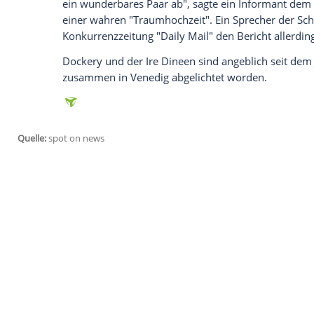
britischen Insel: Am Samstag trat
Benedi
angeblich
"Downton Abbey"
-Star
Michel
Dineen
(33) habe erfolgreich um die Han
berichtet die Boulevard-Zeitung "The Sun
"Downton Abbey" und viele weitere Seri
sehen - jetzt 30 Tage lang gratis testen!
Dockery
habe ihren Kollegen am Set ber
heißt es. "Es sind wundervolle Neuigkeit
ein wunderbares Paar ab", sagte ein Inf
einer wahren "Traumhochzeit". Ein Sprech
Konkurrenzzeitung "Daily Mail" den
Beri
Dockery
und der Ire
Dineen
sind angeblic
zusammen in
Venedig
abgelichtet worde