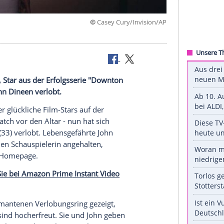
©
Casey Cury/Invis
le Dockery, Star aus der Erfolgsserie "Downton
m Freund John Dineen verlobt.
richten
über glückliche Film-Stars auf der