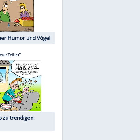
Cartoons mit wahren
Lebensgeschichten
Memo-Spiel