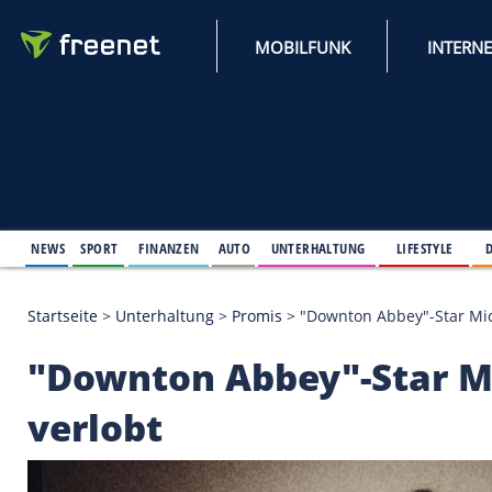
MOBILFUNK
NEWS
SPORT
FINANZEN
AUTO
UNTERHALTUNG
L
Startseite
>
Unterhaltung
>
Promis
>
"Downton Abbe
"Downton Abbey"-St