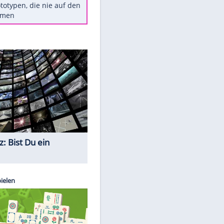
Diese TV-Legenden sind bis
heute unvergessen
Woran man Menschen mit
niedrigem EQ erkennt
Torlos gegen Kaiserslautern:
Stotterstart von Wolfsburg
Ist ein Vulkanausbruch in
Deutschland möglich?
5 VW-Prototypen, die nie auf den
Markt kamen
Quiz