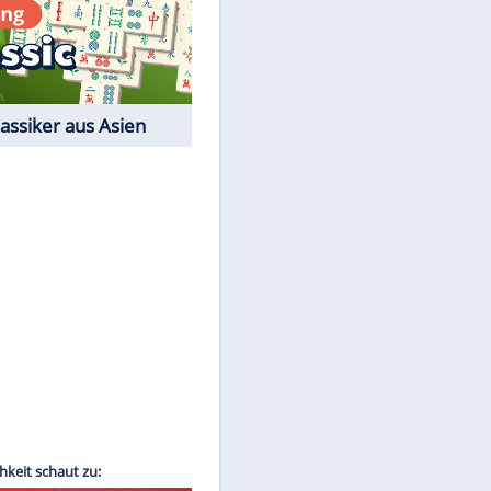
EITE
Film-Quiz: Bist Du ein
Cineast?
Kostenlos spielen