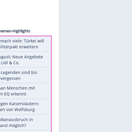
ion/AP
Unsere Themen-Highlights
Aus drei mach viele: Türkei will
neuen Militärpakt erweitern
Ab 10. August: Neue Angebote
bei ALDI, Lidl & Co.