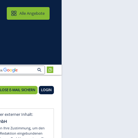
MAIL & CLOUD
Alle Angebote
KOSTENLOSE E-MAIL SICHERN
LOGIN
Video
Empfohlener externer Inhalt: