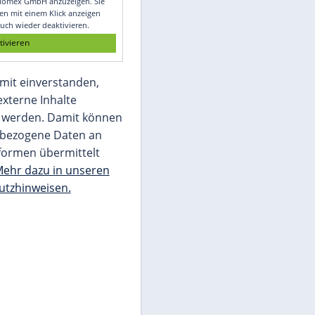
Glomex GmbH
Wir benötigen Ihre Zustimmung, um den
von unserer Redaktion eingebundenen
Inhalt von Glomex GmbH anzuzeigen. Sie
können diesen mit einem Klick anzeigen
lassen und auch wieder deaktivieren.
jetzt aktivieren
Ich bin damit einverstanden,
dass mir externe Inhalte
angezeigt werden. Damit können
personenbezogene Daten an
Drittplattformen übermittelt
werden.
Mehr dazu in unseren
Datenschutzhinweisen.