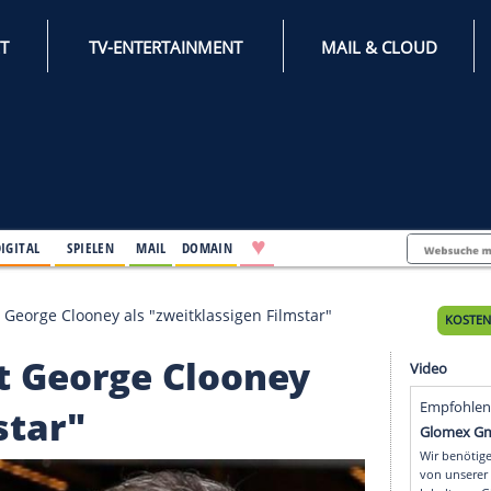
INTERNET
TV-ENTERTAINMENT
♥
IFESTYLE
DIGITAL
SPIELEN
MAIL
DOMAIN
ezeichnet George Clooney als "zweitklassigen Filmsta
chnet George Clooney