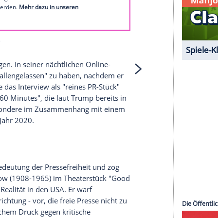
f Instagram:
1 von 52
 unserer Redaktion eingebundenen Inhalt von
t einem Klick anzeigen lassen und auch wieder
e Inhalte angezeigt werden. Damit können
 übermittelt werden.
Mehr dazu in unseren