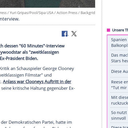
©
[M]Action Press / Yuri Gripas/Pool/Sipa USA / Action Press / B
eys (r.) Interview.
looney nach dessen "60 Minutes"-Interview
ete den Hollywoodstar als "zweitklassigen
e Kritik an Ex-Präsident Biden.