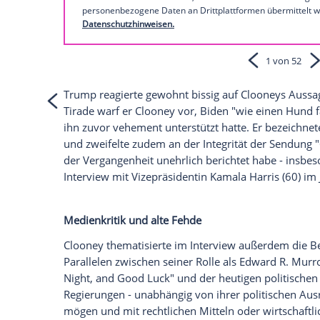
So zeigt sich Donald Trump au
Empfohlener externer Inhalt:
Instagram
Wir benötigen Ihre Zustimmung, um den von
Instagram anzuzeigen. Sie können diesen mi
deaktivieren.
jetzt aktivieren
Ich bin damit einverstanden, dass mir extern
personenbezogene Daten an Drittplattformen
Datenschutzhinweisen.