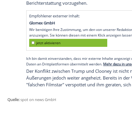
Trump reagierte gewohnt bissig auf Cloon
Tirade warf er Clooney vor, Biden "wie 
ihn zuvor vehement unterstützt hatte. E
und zweifelte zudem an der Integrität de
der Vergangenheit unehrlich berichtet 
Interview
mit Vizepräsidentin
Kamala Har
Medienkritik und alte Fehde
Clooney thematisierte im
Interview
außer
Parallelen zwischen seiner Rolle als Ed
Night, and Good Luck" und der heutigen p
Regierungen - unabhängig von ihrer poli
mögen und mit rechtlichen Mitteln oder 