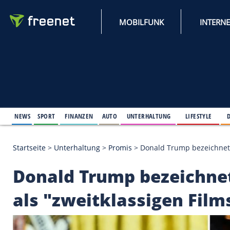
MOBILFUNK
NEWS
SPORT
FINANZEN
AUTO
UNTERHALTUNG
L
Startseite
>
Unterhaltung
>
Promis
>
Donald Trump b
Donald Trump bezei