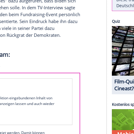
ut scharfe Kritik an
Schauspieler
George Clooney
Post als "zweitklassigen Filmstar" und
 bezeichnet.
Anlass war Clooneys Auftritt in der
nter anderem seine kritische Haltung gegenüber Ex-
nterstützer
der Demokratischen
Partei
, hatte im
ew York Times" dazu aufgerufen, dass Biden sich
 zurückziehen solle. In dem TV-Interview sagte
. Er habe Biden beim Fundraising-Event persönlich
er sich präsentierte. Sein
Eindruck
habe ihn dazu
 auch wenn viele in seiner
Partei
dazu
 das Fehlen von Rückgrat der Demokraten.