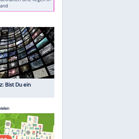
Diese Autos haben uns verlassen
Reese entschuldigt sich bei Fans:
"Tut mir aufrichtig leid"
Mit diesen Tricks wird der Grill
ruckzuck sauber
So nutzt man alte Smartphones
sinnvoll
Diese traumhaften Orte liegen in
Deutschland
Quiz