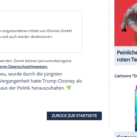
1 von 52
eys Aussagen. In seiner nächtlichen Online-
einen Hund fallengelassen" zu haben, nachdem er
r bezeichnete das
Interview
als "reines PR-Stück"
r
Sendung
"60 Minutes", die laut Trump bereits in
habe - insbesondere im Zusammenhang mit einem
ris
(60) im Jahr 2020.
dem die Bedeutung der
Pressefreiheit
und zog
ward R. Murrow (1908-1965) im
Theaterstück
"Good
olitischen Realität in den
USA
. Er warf
tischen
Ausrichtung
- vor, die freie Presse nicht zu
wirtschaftlichem Druck gegen kritische