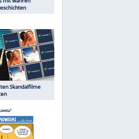
Peinliche Auftritte auf dem
roten Teppich
Cartoons "Das Wahre Leben"