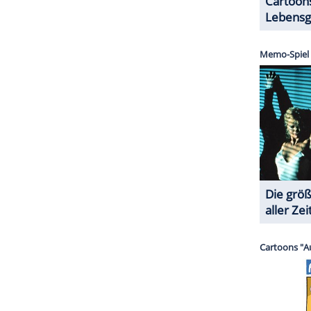
serer Redaktion eingebundenen Inhalt von Glomex GmbH
nzeigen lassen und auch wieder deaktivieren.
halte angezeigt werden. Damit können personenbezogene
r dazu in unseren Datenschutzhinweisen.
 ist nicht neu, wurde durch die jüngsten
eits in der Vergangenheit hatte Trump Clooney als
raten, sich aus der Politik herauszuhalten.