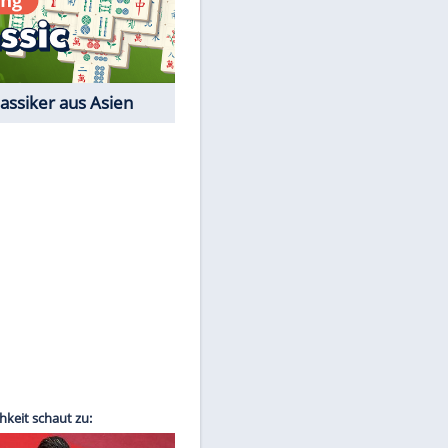
Film-Quiz: Bist Du ein
Cineast?
Kostenlos spielen