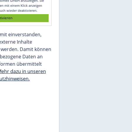
Glomex GmbH
Wir benötigen Ihre Zustimmung, um den
von unserer Redaktion eingebundenen
Inhalt von Glomex GmbH anzuzeigen. Sie
können diesen mit einem Klick anzeigen
lassen und auch wieder deaktivieren.
jetzt aktivieren
Ich bin damit einverstanden,
dass mir externe Inhalte
angezeigt werden. Damit können
personenbezogene Daten an
Drittplattformen übermittelt
werden.
Mehr dazu in unseren
Datenschutzhinweisen.