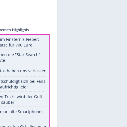
ackgrid
Unsere Themen-Highlights
Spanien im Finsternis-Fieber:
Balkonplätze für 700 Euro
Das machen die "Star Search"-
Stars heute