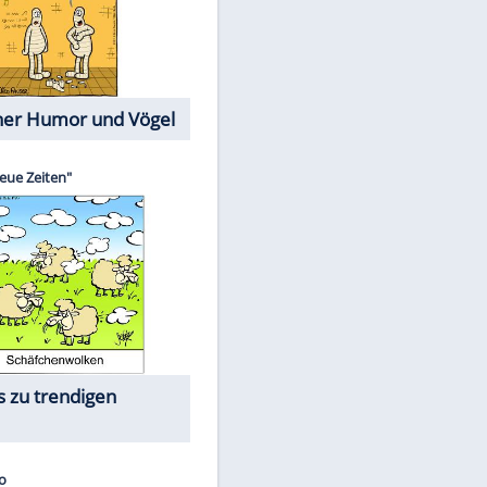
EITE
Cartoons mit wahren
Lebensgeschichten
Memo-Spiel
Die größten Skandalfilme