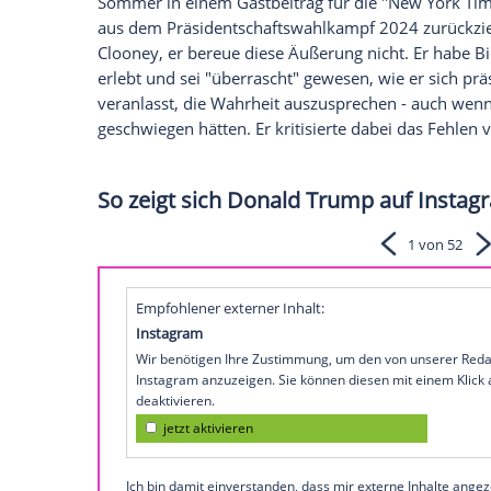
US-Präsident
Donald Trump
(78) hat erne
(63) geübt und ihn in einem Truth-Social-
"gescheiterten politischen Kommentator"
CBS-Sendung "60 Minutes"
, in der er u
Präsident
Joe Biden
(82) erklärte.
Clooneys umstrittener Biden-Kurs
Clooney, ein prominentes Mitglied und
U
Sommer in einem
Gastbeitrag
für die "N
aus dem
Präsidentschaftswahlkampf
2024
Clooney, er bereue diese Äußerung nicht
erlebt und sei "überrascht" gewesen, wie 
veranlasst, die Wahrheit auszusprechen -
geschwiegen hätten. Er kritisierte dabei