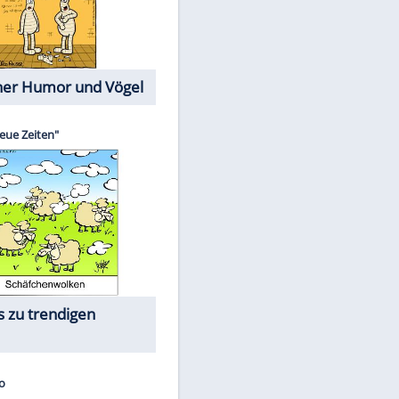
Cartoons mit wahren
Lebensgeschichten
Memo-Spiel
Die größten Skandalfilme