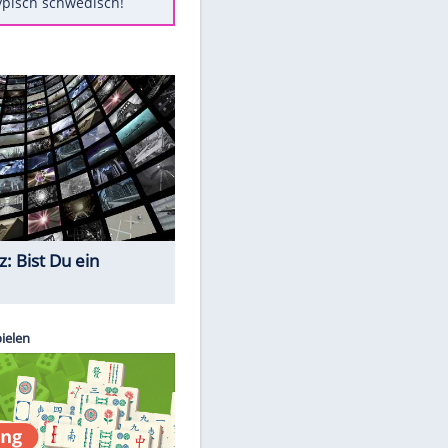
Diese Autos haben uns verlassen
Klose vor Saisonstart: "Ab
Sonntag ist Druck da"
Mit diesen Tricks wird der Grill
ruckzuck sauber
So nutzt man alte Smartphones
sinnvoll
Das ist typisch schwedisch!
Quiz