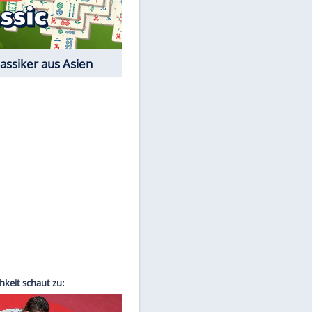
Film-Quiz: Bist Du ein
Cineast?
EITE
Kostenlos spielen