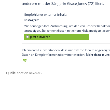
Insta-Foto der beiden sind
Krokdal
und
L
zu sehen. Seine zukünftige Frau präsentie
der gebürtige Stockholmer: "Etwas ganz B
Auch
Sylvester Stallone
(73), mit dem
Lu
und in der "Expandables"-Reihe gemeins
Kollegen. Zu dem Post schrieb Sly: "Her
der Beste." Für
Lundgren
wird es bereits 
Anette Qviberg
hat er zwei mittlerweile 
Qviberg
sind allerdings bereits seit 201
anderem mit der Sängerin Grace Jones (72)
Empfohlener externer Inhalt:
Instagram
Wir benötigen Ihre Zustimmung, um den von uns
anzuzeigen. Sie können diesen mit einem Klick a