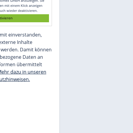
Glomex GmbH
Wir benötigen Ihre Zustimmung, um den
von unserer Redaktion eingebundenen
Inhalt von Glomex GmbH anzuzeigen. Sie
können diesen mit einem Klick anzeigen
lassen und auch wieder deaktivieren.
jetzt aktivieren
Ich bin damit einverstanden,
dass mir externe Inhalte
angezeigt werden. Damit können
personenbezogene Daten an
Drittplattformen übermittelt
werden.
Mehr dazu in unseren
Datenschutzhinweisen.