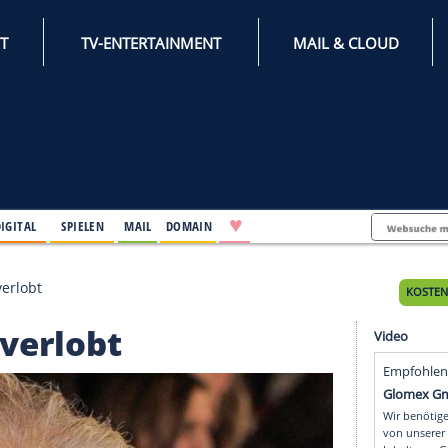
INTERNET
TV-ENTERTAINMENT
♥
IFESTYLE
DIGITAL
SPIELEN
MAIL
DOMAIN
 hat sich verlobt
sich verlobt