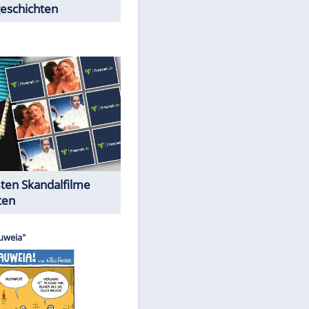
Peinliche Auftritte auf dem
roten Teppich
Cartoons "Das Wahre Leben"