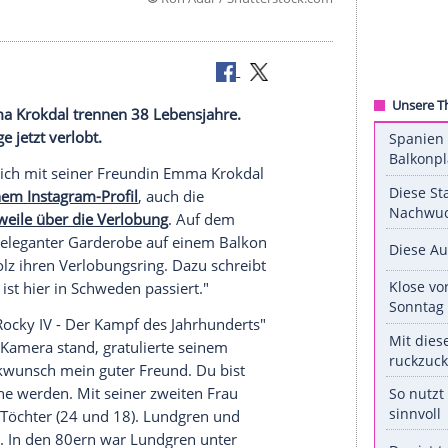
©
Ron Adar / Shuttersto
eundin
Emma Krokdal
trennen 38 Lebensjahre.
 24-Jährige jetzt verlobt.
en
(62) hat sich mit seiner Freundin
Emma Krokdal
ler auf seinem Instagram-Profil
, auch die
htet mittlerweile über die Verlobung
. Auf dem