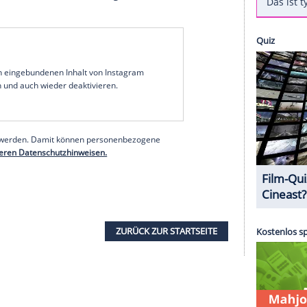
undgren
in eleganter Garderobe auf einem Balkon
rt dabei stolz ihren Verlobungsring. Dazu schreibt
esonderes ist hier in Schweden passiert."
ndgren
in "Rocky IV - Der Kampf des Jahrhunderts"
am vor der Kamera stand, gratulierte seinem
zlichen Glückwunsch mein guter Freund. Du bist
die dritte Ehe werden. Mit seiner zweiten Frau
erwachsene Töchter (24 und 18).
Lundgren
und
1 geschieden. In den 80ern war
Lundgren
unter
 liiert.
erer Redaktion eingebundenen Inhalt von Instagram
nzeigen lassen und auch wieder deaktivieren.