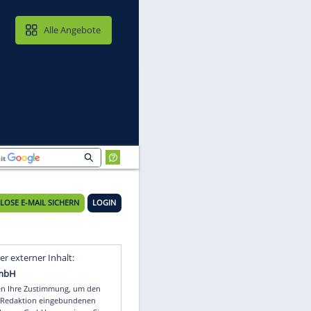
MAIL & CLOUD
Alle Angebote
KOSTENLOSE E-MAIL SICHERN
LOGIN
Video
Empfohlener externer Inhalt: