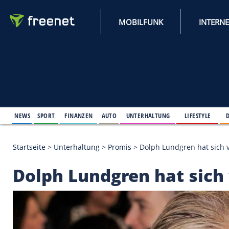
MOBILFUNK
NEWS
SPORT
FINANZEN
AUTO
UNTERHALTUNG
L
Startseite
>
Unterhaltung
>
Promis
>
Dolph Lundgren
Dolph Lundgren hat 