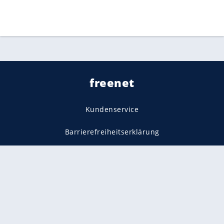
freenet
Kundenservice
Barrierefreiheitserklärung
Impressum
Datenschutz
Datenschutzmanager
Utiq verwalten