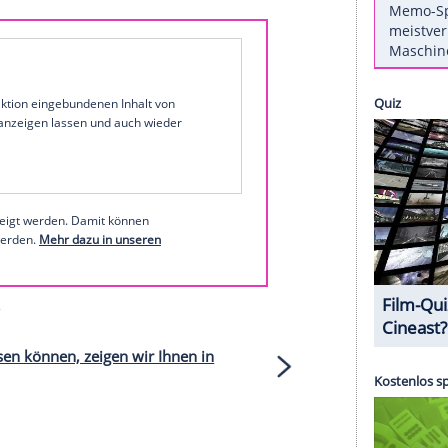
er
ausgebrochen und das lässt auch die Frauen
port oder den durchtrainierten Spielern in kurzen
r
Micaela Schäfer
lassen es sich jedenfalls nicht
rung in den sozialen Netzwerken. Dabei posieren
, sondern zeigen vor allem viel nackte Haut.
eber:
1 von 11
 unserer Redaktion eingebundenen Inhalt von
t einem Klick anzeigen lassen und auch wieder