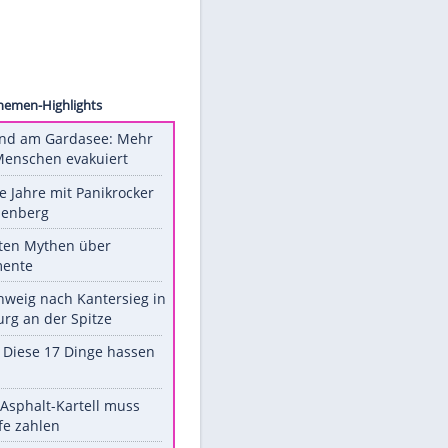
sa2309
l im
ns
Unsere Themen-Highlights
Waldbrand am Gardasee: Mehr
als 200 Menschen evakuiert
Durch die Jahre mit Panikrocker
Udo Lindenberg