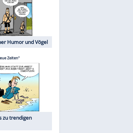
Cartoons mit wahren
Lebensgeschichten
Memo-Spiel