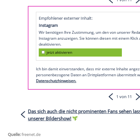
Weltweit ist wieder das Fußball-
WM-Fieb
schon längst nicht mehr kalt. Ob es am S
Hosen liegt sei mal dahingestellt.
Promi-Damen wie
Gina Lisa Lohfink
ode
nehmen und zeigen ihre Fußball-Begeiste
sie nicht nur mit Bällen oder im Fan-Look
Diese Promi-Damen sind total im WM-Fi
Empfohlener externer Inhalt:
Instagram
Wir benötigen Ihre Zustimmung, um den von
Instagram anzuzeigen. Sie können diesen mi
deaktivieren.