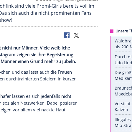
©
www.instagram.com/ginali
a Lisa Lohfink sind viele Promi-Girls bereits vol
em Artikel!Das sich auch die nicht prominenten Fa
erer Bildershow!
d
begeistert nicht nur Männer. Viele weibliche
ackt. Auf
Instagram
zeigen sie ihre Begeisterung
Da haben die Männer einen Grund mehr zu jubeln.