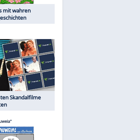
Die Öffentlichkeit schaut zu:
Peinliche Auftritte auf dem
roten Teppich
Cartoons "Das Wahre Leben"