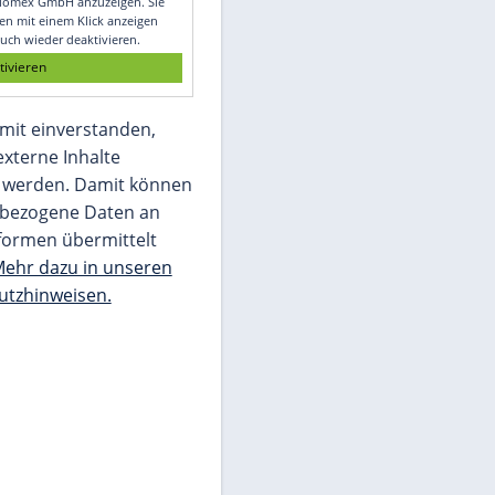
Glomex GmbH
Wir benötigen Ihre Zustimmung, um den
von unserer Redaktion eingebundenen
Inhalt von Glomex GmbH anzuzeigen. Sie
können diesen mit einem Klick anzeigen
lassen und auch wieder deaktivieren.
jetzt aktivieren
Ich bin damit einverstanden,
dass mir externe Inhalte
angezeigt werden. Damit können
personenbezogene Daten an
Drittplattformen übermittelt
werden.
Mehr dazu in unseren
Datenschutzhinweisen.