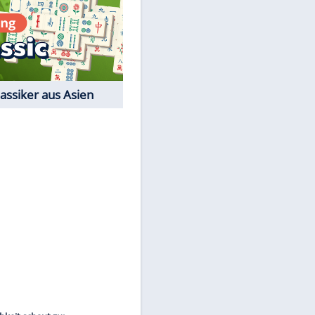
Film-Quiz: Bist Du ein
Cineast?
Kostenlos spielen
EITE