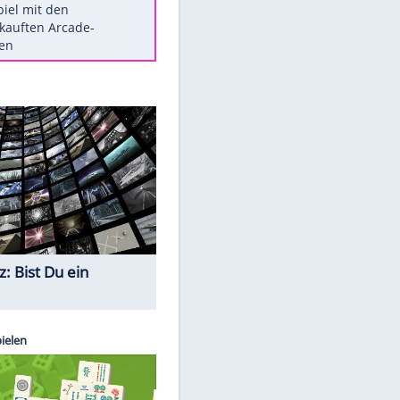
Die größten Mythen über
Medikamente
Braunschweig nach Kantersieg in
Magdeburg an der Spitze
Vorsicht: Diese 17 Dinge hassen
Katzen
Illegales Asphalt-Kartell muss
Mio-Strafe zahlen
Memo-Spiel mit den
meistverkauften Arcade-
Maschinen
Quiz