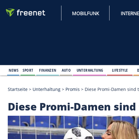
MOBILFUNK
NEWS
SPORT
FINANZEN
AUTO
UNTERHALTUNG
L
Startseite
>
Unterhaltung
>
Promis
>
Diese Promi-D
Diese Promi-Damen s