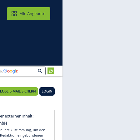
MAIL & CLOUD
Alle Angebote
n
25°C
KOSTENLOSE E-MAIL SICHERN
LOGIN
er
Video
Empfohlener externer Inhalt: