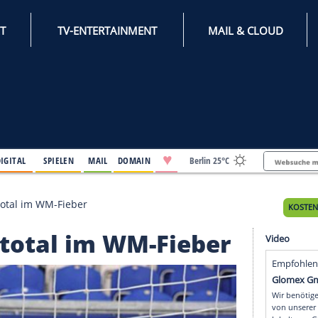
INTERNET
TV-ENTERTAINMENT
♥
IFESTYLE
DIGITAL
SPIELEN
MAIL
DOMAIN
Berli
amen sind total im WM-Fieber
ind total im WM-Fieb