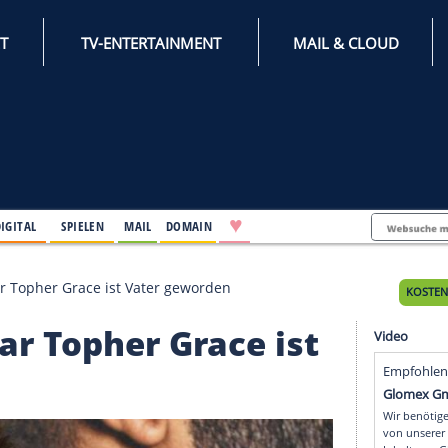
INTERNET
TV-ENTERTAINMENT
♥
IFESTYLE
DIGITAL
SPIELEN
MAIL
DOMAIN
Berli
ebziger"-Star Topher Grace ist Vater geworden
r"-Star Topher Grace i