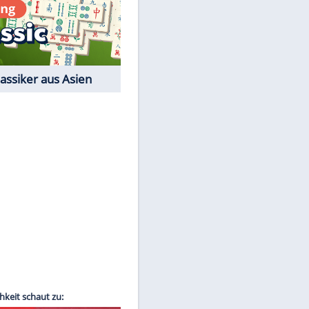
Film-Quiz: Bist Du ein
Cineast?
Kostenlos spielen