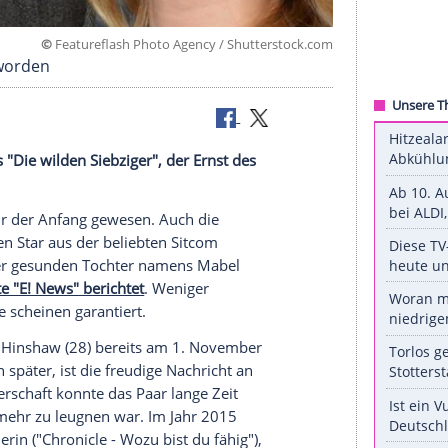
©
Featureflash Photo Agency / Shuttersto
 Eltern geworden
dem Star aus "Die wilden Siebziger", der Ernst des
den!
iebziger" nur der Anfang gewesen. Auch die