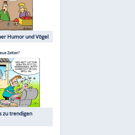
Cartoons mit wahren
Lebensgeschichten
Memo-Spiel