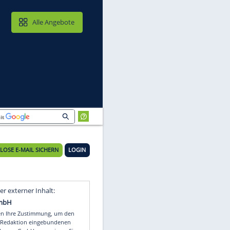
MAIL & CLOUD
Alle Angebote
n
28°C
KOSTENLOSE E-MAIL SICHERN
LOGIN
st
Video
Empfohlener externer Inhalt: