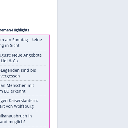
ck.com
Unsere Themen-Highlights
Hitzealarm am Sonntag - keine
Abkühlung in Sicht
Ab 10. August: Neue Angebote
bei ALDI, Lidl & Co.