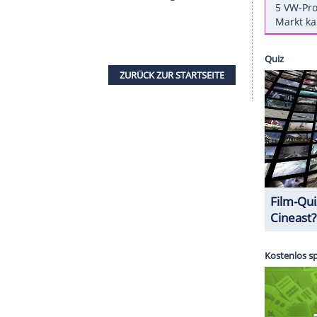
ent für den Star aus der beliebten Sitcom
er Vater einer gesunden Tochter namens
Mabel
nische Seite "E! News" berichtet
. Weniger
flose Nächte scheinen garantiert.
Frau
Ashley Hinshaw
(28) bereits am 1. November
wei Wochen später, ist die freudige Nachricht an
die Schwangerschaft konnte das Paar lange Zeit
auch nicht mehr zu leugnen war. Im Jahr 2015
-Schauspielerin ("Chronicle - Wozu bist du fähig"),
 ein.
ZURÜCK ZUR STARTS