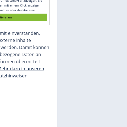
Glomex GmbH
Wir benötigen Ihre Zustimmung, um den
von unserer Redaktion eingebundenen
Inhalt von Glomex GmbH anzuzeigen. Sie
können diesen mit einem Klick anzeigen
lassen und auch wieder deaktivieren.
jetzt aktivieren
Ich bin damit einverstanden,
dass mir externe Inhalte
angezeigt werden. Damit können
personenbezogene Daten an
Drittplattformen übermittelt
werden.
Mehr dazu in unseren
Datenschutzhinweisen.