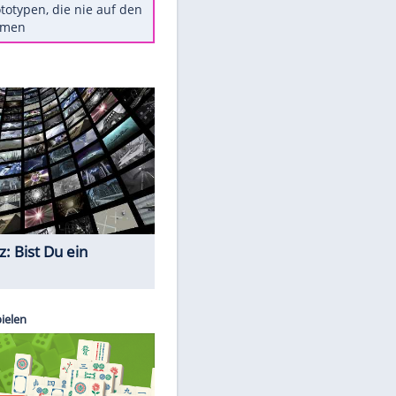
Diese TV-Legenden sind bis
heute unvergessen
Woran man Menschen mit
niedrigem EQ erkennt
Torlos gegen Kaiserslautern:
Stotterstart von Wolfsburg
Ist ein Vulkanausbruch in
Deutschland möglich?
5 VW-Prototypen, die nie auf den
Markt kamen
Quiz
EITE