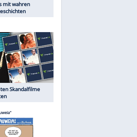
Peinliche Auftritte auf dem
roten Teppich
Cartoons "Das Wahre Leben"