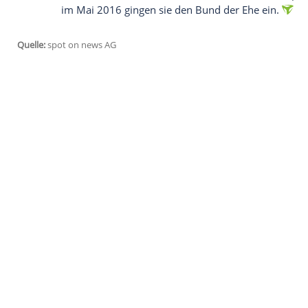
kommenden Jahre dürften durchaus turbul
werden. Immerhin ist er frischgebacken
Jane Grace
geworden,
wie die US-amerika
feuchtfröhliche, dafür nicht minder schla
Demnach sind der 39-Jährige und seine 
Eltern geworden, doch erst jetzt, knapp z
die Öffentlichkeit geraten. Bereits über 
Stillschweigen bewahren, ehe der Babyb
verlobten sich der Serien-Star und die US
im Mai 2016 gingen sie den Bund der Ehe
Quelle:
spot on news AG