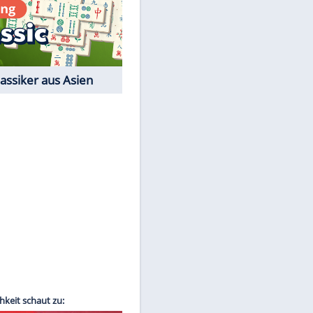
Film-Quiz: Bist Du ein
Cineast?
Kostenlos spielen