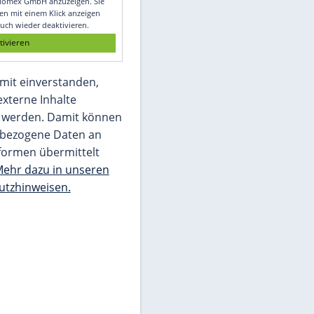
Glomex GmbH
Wir benötigen Ihre Zustimmung, um den
von unserer Redaktion eingebundenen
Inhalt von Glomex GmbH anzuzeigen. Sie
können diesen mit einem Klick anzeigen
lassen und auch wieder deaktivieren.
jetzt aktivieren
Ich bin damit einverstanden,
dass mir externe Inhalte
angezeigt werden. Damit können
personenbezogene Daten an
Drittplattformen übermittelt
werden.
Mehr dazu in unseren
Datenschutzhinweisen.