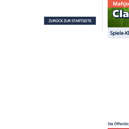
s Planeten: Diletta Leotta hat nicht umsonst eine
 der Frauen nicht nur, nach
Italien
zu fahren. Das
nderem die deutsche Beauty- und Lifestyle-
smal jedoch eindeutig aus Kalifornien. Breana
iedene Frau des Monats. Das sexy und zugleich
 die Scheidung von ihrem Gatten, Ex NFL-Star
undinnen – und postete die gut gelaunten Fotos
bei
Instagram
.