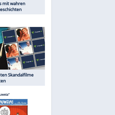
Peinliche Auftritte auf dem
roten Teppich
Cartoons "Das Wahre Leben"