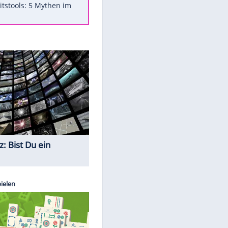
Was bei der Vogelfütterung
wirklich sinnvoll ist
"Infanti-No Go": Pressestimmen
zum Verbleib des FIFA-Chefs
Im Zeitraffer: Die Entwicklung
des Lenkrades
Lebensmittel, die nicht schlecht
werden
Sicherheitstools: 5 Mythen im
Check
Quiz