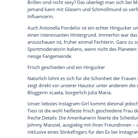
Sexy Brillen und eine traumhafte Sportm
Empfohlener externer Inhalt:
Glomex GmbH
Wir benötigen Ihre Zustimmung, um den von un
anzuzeigen. Sie können diesen mit einem Klick a
jetzt aktivieren
Ich bin damit einverstanden, dass mir externe In
Daten an Drittplattformen übermittelt werden.
Meh
Brillen sind nicht sexy? Das überlegt ma
jemand kann mit Gläsern und Schmollmun
Influencerin.
Auch
Antonella Fiordelisi
ist ein echter 
einen interessanten Hintergrund. Immerh
anzuschauen ist, früher einmal Fechteri