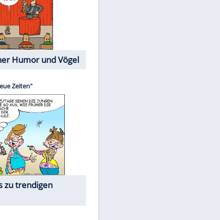
Cartoons mit wahren
Lebensgeschichten
Memo-Spiel