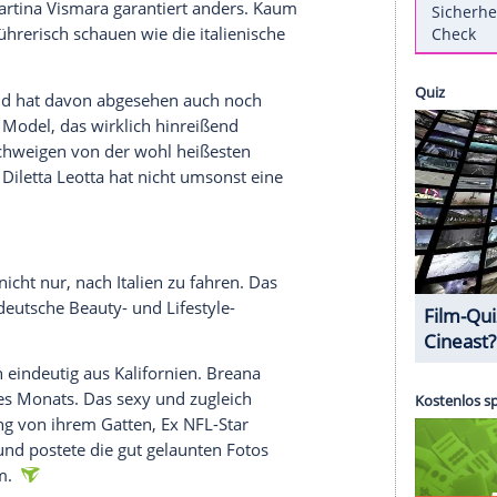
oderatorin
serer Redaktion eingebundenen Inhalt von Glomex GmbH
nzeigen lassen und auch wieder deaktivieren.
halte angezeigt werden. Damit können personenbezogene
r dazu in unseren Datenschutzhinweisen.
n sich bei Martina Vismara garantiert anders. Kaum
d so verführerisch schauen wie die italienische
Hingucker und hat davon abgesehen auch noch
in war das Model, das wirklich hinreißend
n. Ganz zu schweigen von der wohl heißesten