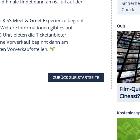
hs deutschen Städten können sich die Fans im
 noch einmal live ansehen.
9"
 2019" gastiert am 27. Mai 2019 im Messepark
ion ist am 31. Mai auf dem Königsplatz in
tadion in Essen. Zwei Tage später, am 4. Juni,
ldbühne auf. Am 5. Juni gibt es KISS auf der Expo-
Deutschland-Finale findet dann am 6. Juli auf der
b sowie die KISS Meet & Greet Experience beginnt
1:30 Uhr. Weitere Informationen gibt es auf
er), 10:00 Uhr, bieten die Ticketanbieter
Der allgemeine Vorverkauf beginnt dann am