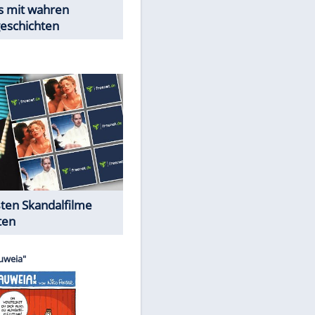
Peinliche Auftritte auf dem
roten Teppich
Cartoons "Das Wahre Leben"