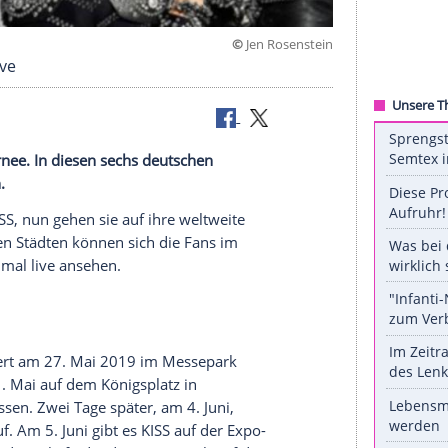
©
Jen Rose
en Fans live
schiedstournee
. In diesen sechs deutschen
 dabei sein.
ck-Band KISS, nun gehen sie auf ihre weltweite