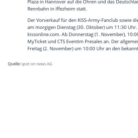
Abschiedstournee
. Immerhin auch in sec
Frühsommer 2019 die bombastische Show
"KISS - End Of The Road World Tour 201
Die "KISS - End Of The Road World Tour
Neue Messe in
Leipzig
. Die nächste Stat
München. Am 2. Juni spielt die Band im S
treten die Hard-Rocker in der Berliner Wa
Plaza in Hannover auf die Ohren und das 
Rennbahn in Iffezheim statt.
Der Vorverkauf für den KISS-Army-Fanclu
am morgigen Dienstag (30. Oktober) um 1
kissonline.com. Ab Donnerstag (1. Novemb
MyTicket und CTS Eventim Presales an. 