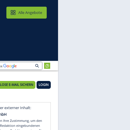
MAIL & CLOUD
Alle Angebote
KOSTENLOSE E-MAIL SICHERN
LOGIN
Video
Empfohlener externer Inhalt: