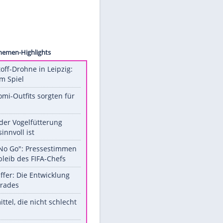
nstein
Unsere Themen-Highlights
Sprengstoff-Drohne in Leipzig:
Semtex im Spiel
Diese Promi-Outfits sorgten für
Aufruhr!