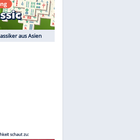
EITE
Film-Quiz: Bist Du ein
Cineast?
Kostenlos spielen