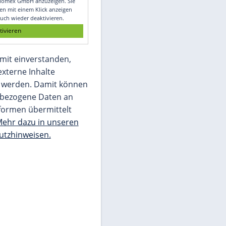
Glomex GmbH
Wir benötigen Ihre Zustimmung, um den
von unserer Redaktion eingebundenen
Inhalt von Glomex GmbH anzuzeigen. Sie
können diesen mit einem Klick anzeigen
lassen und auch wieder deaktivieren.
jetzt aktivieren
Ich bin damit einverstanden,
dass mir externe Inhalte
angezeigt werden. Damit können
personenbezogene Daten an
Drittplattformen übermittelt
werden.
Mehr dazu in unseren
Datenschutzhinweisen.