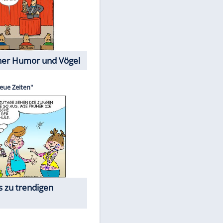
Cartoons mit wahren
Lebensgeschichten
Memo-Spiel