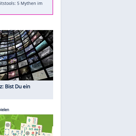
Was bei der Vogelfütterung
wirklich sinnvoll ist
"Infanti-No Go": Pressestimmen
zum Verbleib des FIFA-Chefs
Im Zeitraffer: Die Entwicklung
des Lenkrades
Lebensmittel, die nicht schlecht
werden
Sicherheitstools: 5 Mythen im
Check
Quiz