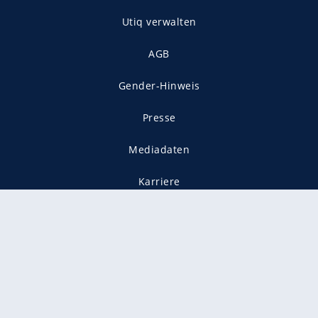
Utiq verwalten
AGB
Gender-Hinweis
Presse
Mediadaten
Karriere
Vertragskündigung
Vertrag widerrufen
gekennzeichnet mit