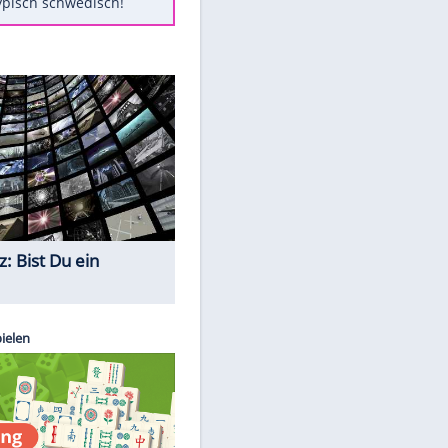
Diese Autos haben uns verlassen
Randale in Dresden: DFB-
Bundesgericht bestätigt Urteil
Mit diesen Tricks wird der Grill
ruckzuck sauber
So nutzt man alte Smartphones
sinnvoll
Das ist typisch schwedisch!
Quiz