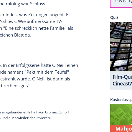
r Schauspieler, der heute seinen 70. Geburtstag
e Jobs. Das müssen Sie über den "Modern Family"-
rbeitete Ed O'Neill als Stahlarbeiter, Barkeeper,
lehrer. Groß rauskommen wollte er aber
1969 zu den
Pittsburgh Steelers
. Seine Karriere dort
ach dem Probetraining war Schluss.
tändigkeit, zumindest was Zeitungen angeht. Er
r in seinen TV-Shows. Wie aufmerksame TV-
s
Al Bundy
in "Eine schrecklich nette Familie" als
mit dem gleichen Blatt da.