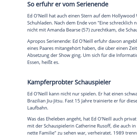
Dass er mit "Eine schrecklich nette Fami
der Serie zu verdanken. Es gab Brief-K
sich über den Inhalt und die Familienfei
Aufmerksamkeit, dass sie schließlich ein 
Al Bundy
macht ihn reich
Um an die Rolle des
Al Bundy
zu kommen, 
Vorsprechen sollte er durch die Tür des 
angeblich einfach die Schultern hängen 
den Job.
Als
Damenschuhverkäufer verdiente Ed O'
soll er US-Medienberichten zufolge mehr
Zu dieser Zeit gehörte er damit zu den be