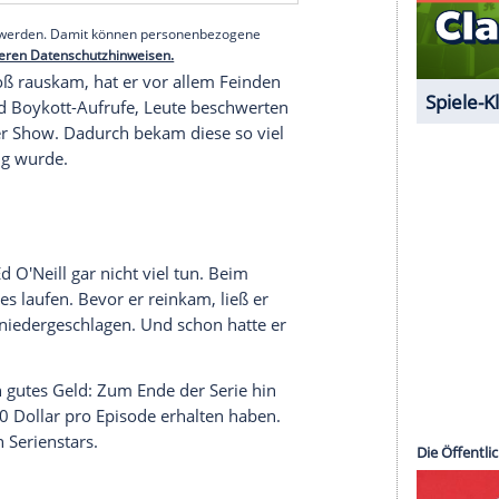
keine Rolle. In der Erfolgsserie hatte O'Neill einen
 zweiten Episode namens "Pakt mit dem Teufel"
n Mal ausgestrahlt wurde. O'Neill ist darin als
 Sog des Verbrechens gerät.
serer Redaktion eingebundenen Inhalt von Glomex GmbH
nzeigen lassen und auch wieder deaktivieren.
halte angezeigt werden. Damit können personenbezogene
r dazu in unseren Datenschutzhinweisen.