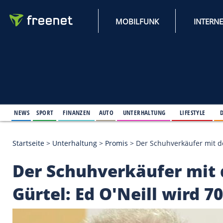
MOBILFUNK
NEWS
SPORT
FINANZEN
AUTO
UNTERHALTUNG
L
Startseite
>
Unterhaltung
>
Promis
>
Der Schuhverkä
Der Schuhverkäufer