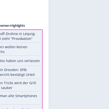
ck.com
Unsere Themen-Highlights
Sprengstoff-Drohne in Leipzig:
Russland sieht "Provokation"
Diese Stars wollen keinen
Nachwuchs