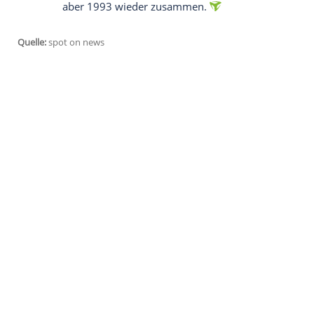
So erfuhr er vom Serienende
Ed O'Neill hat auch einen Stern auf dem 
Schuhladen. Nach dem Ende von "Eine schr
nicht mit Amanda Bearse (57) zurechtkam,
Apropos Serienende: Ed O'Neill erfuhr da
eines Paares mitangehört haben, die über
Absetzung der Show ging. Um sich für di
Essen, heißt es.
Kampferprobter Schauspieler
Ed O'Neill kann nicht nur spielen. Er ha
Brazilian Jiu-Jitsu. Fast 15 Jahre trainier
Laufbahn.