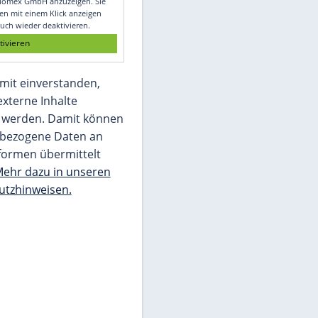
Glomex GmbH
Wir benötigen Ihre Zustimmung, um den
von unserer Redaktion eingebundenen
Inhalt von Glomex GmbH anzuzeigen. Sie
können diesen mit einem Klick anzeigen
lassen und auch wieder deaktivieren.
jetzt aktivieren
Ich bin damit einverstanden,
dass mir externe Inhalte
angezeigt werden. Damit können
personenbezogene Daten an
Drittplattformen übermittelt
werden.
Mehr dazu in unseren
Datenschutzhinweisen.