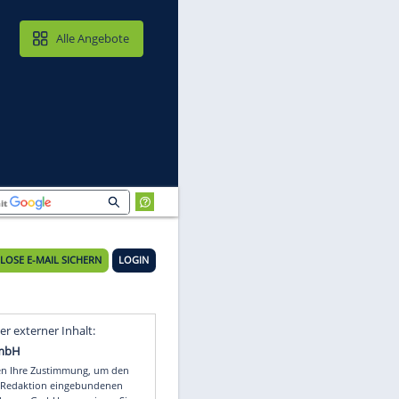
MAIL & CLOUD
Alle Angebote
KOSTENLOSE E-MAIL SICHERN
LOGIN
Video
Empfohlener externer Inhalt: