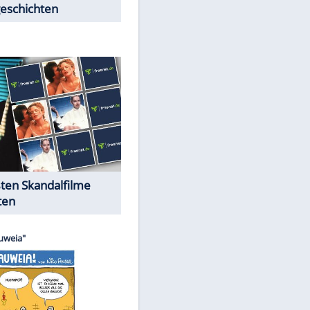
Peinliche Auftritte auf dem
roten Teppich
Cartoons "Das Wahre Leben"