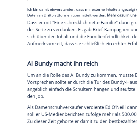
Anfänge bei "
Miami
Vice"
Bei "
Miami
Vice" spielte die Zeitung wohl 
seiner ersten größeren Auftritte, in der
("Heart of Darkness"), die 1984 zum erste
Undercover-Polizist zu sehen, der in den
Empfohlener externer Inhalt:
Glomex GmbH
Wir benötigen Ihre Zustimmung, um den von un
anzuzeigen. Sie können diesen mit einem Klick a
jetzt aktivieren
Ich bin damit einverstanden, dass mir externe In
Daten an Drittplattformen übermittelt werden.
Meh