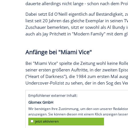
wurde Ed O'Neill berühmt. Dabei hatte de
feiert, schon ein paar andere beachtlich
Star wissen.
Fast-Football-Star
Bevor er als Schauspieler durchstartete, a
Gebrauchtwagenhändler und Sozialkunde
eigentlich als Football-Spieler: Er ging 
dauerte allerdings nicht lange - schon n
Dabei setzt Ed O'Neill eigentlich auf Bes
liest seit 20 Jahren das gleiche Exempla
Zuschauer bemerkten, sitzt er sowohl al
auch als
Jay Pritchett
in "Modern Family" 