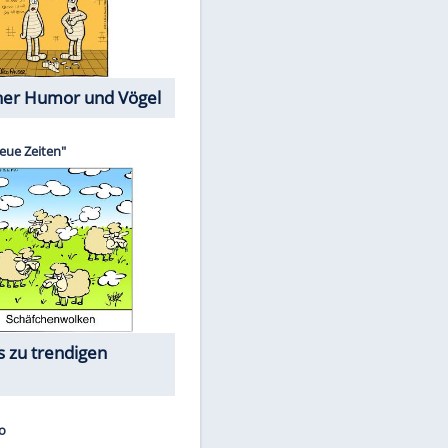
Cartoons mit wahren
Lebensgeschichten
Memo-Spiel
EITE
Die größten Skandalfilme