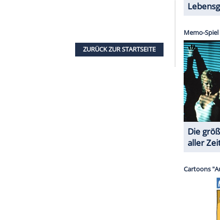
Hollywood Walk of Fame - der liegt vor einem
ecklich nette Familie" verriet er zudem, dass er
 die Schauspielerin spielte die Rolle der Marcy.
von angeblich im Urlaub. Er soll das Gespräch
 einen Zeitungsartikel redeten, in dem es um die
e Information zu bedanken, bezahlte er ihnen ein
t einen schwarzen Gürtel in der Kampfsportart
te er für diesen Meilenstein seiner sportlichen