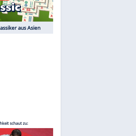
Film-Quiz: Bist Du ein
Cineast?
Kostenlos spielen