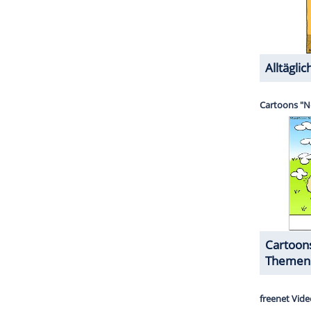
uch privat reichlich Erfahrung. Seit 1986 ist er
die auch in zwei Folgen von "Eine schrecklich
. 1989 trennte sich das Paar vorübergehend, fand
ZURÜCK ZUR STARTS