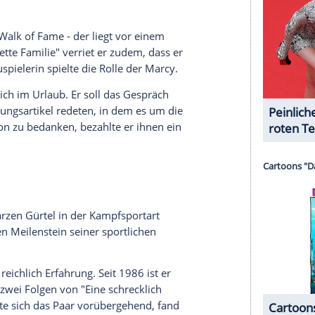
lie" dann groß rauskam, hat er vor allem Feinden
ampagnen und Boykott-Aufrufe, Leute beschwerten
ndlichkeit der Show. Dadurch bekam diese so viel
echter Erfolg wurde.
musste Ed O'Neill gar nicht viel tun. Beim
Bundy-Hauses laufen. Bevor er reinkam, ließ er
und seufzte niedergeschlagen. Und schon hatte er
Neill dann gutes Geld: Zum Ende der Serie hin
 als 500.000 Dollar pro Episode erhalten haben.
stbezahlten Serienstars.