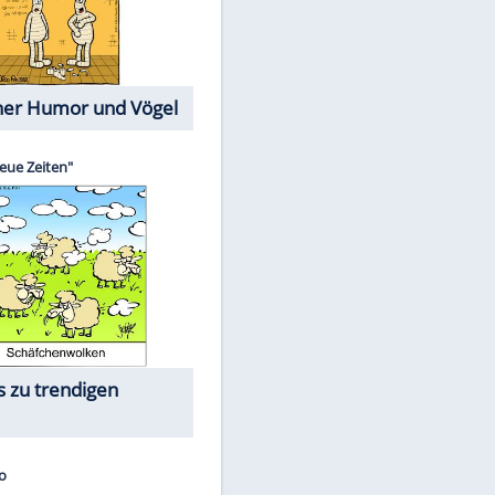
Cartoons mit wahren
Lebensgeschichten
Memo-Spiel
EITE
Die größten Skandalfilme