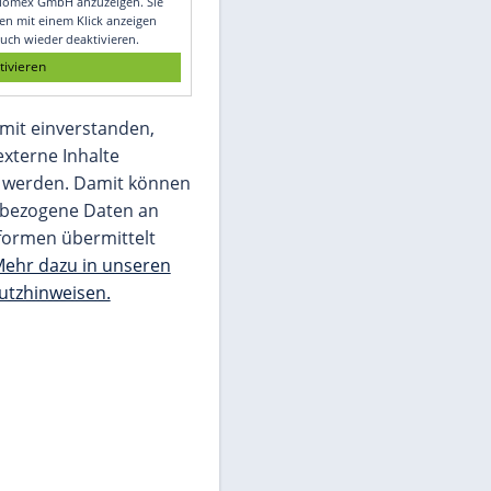
Glomex GmbH
Wir benötigen Ihre Zustimmung, um den
von unserer Redaktion eingebundenen
Inhalt von Glomex GmbH anzuzeigen. Sie
können diesen mit einem Klick anzeigen
lassen und auch wieder deaktivieren.
jetzt aktivieren
Ich bin damit einverstanden,
dass mir externe Inhalte
angezeigt werden. Damit können
personenbezogene Daten an
Drittplattformen übermittelt
werden.
Mehr dazu in unseren
Datenschutzhinweisen.