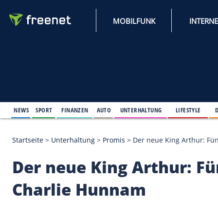
MOBILFUNK
NEWS
SPORT
FINANZEN
AUTO
UNTERHALTUNG
L
Startseite
>
Unterhaltung
>
Promis
>
Der neue King
Der neue King Arthu