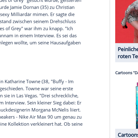
gebracht und sie dort zubereiten lassen. "Meine
o Hunnman. Er kommt auch selbst in der Küche
en's Health" erzählte der Brite, dass er sein
serer Redaktion eingebundenen Inhalt von Glomex GmbH
nzeigen lassen und auch wieder deaktivieren.
halte angezeigt werden. Damit können personenbezogene
r dazu in unseren Datenschutzhinweisen.