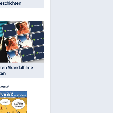
Peinliche Auftritte auf dem
roten Teppich
Cartoons "Das Wahre Leben"