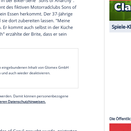
wbiz. Ein Talentscout soll ihn am
 als
Charlie Hunnam
betrunken war. Einen
ter Zustand allerdings nicht auf seine
in der Serie "Queer as Folk". In zehn Episoden
ax" Teller in der Biker-Serie "
Sons
of Anarchy".
Vize)Präsident des fiktiven Motorradclubs
Sons
of
dacht, wo sein Essen herkommt. Der 37-Jährige