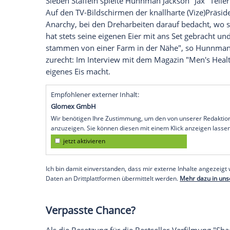
nach ihr zu werfen.
Versoffener Start
Einen interessanten Start hatte er im Sho
Weihnachtsabend angesprochen haben -
negativen Einfluss hatte sein alkoholisier
Jobaussichten. Denn er bekam eine Rolle 
war er 1999 und 2000 zu sehen.
Du bist, was du isst
Sieben Staffeln spielte Hunnman Jackson "J
Auf den TV-Bildschirmen der knallharte (
Anarchy, bei den Dreharbeiten darauf be