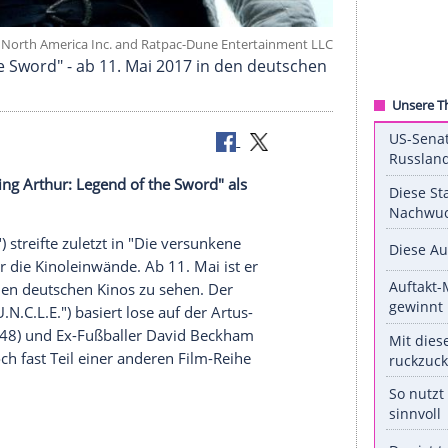
oadshow Films North America Inc. and Ratpac-Dune Entertainme
gend of the Sword" - ab 11. Mai 2017 in den deut
itchies "King Arthur: Legend of the Sword" als
wissen.