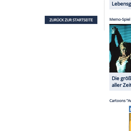
filmung "Shades of Grey" gesucht wurde, geisterten
hließlich wurde
Jamie Dornan
(35) zu
Christian
Hunnam
den sexy Milliardär mimen. Er sagte die
r ab. Der Abstand zwischen seinem Drehschluss
 von "Shades of Grey" war ihm zu knapp. "Ich
ster'", so Hunnam in einem Interview. Es sei das
 Karriere anlegen wollte, um seine Hausaufgaben
spielkollegin
Katharine Towne
(38, "Buffy - Im
02 sind sie geschieden.
Towne
war seine erste
 heirateten sie in Las Vegas. "Drei schreckliche,
ngst in einem Interview. Sein kleiner Sieg dabei: Er
t er mit Schmuckdesignerin Morgana McNelis liiert.