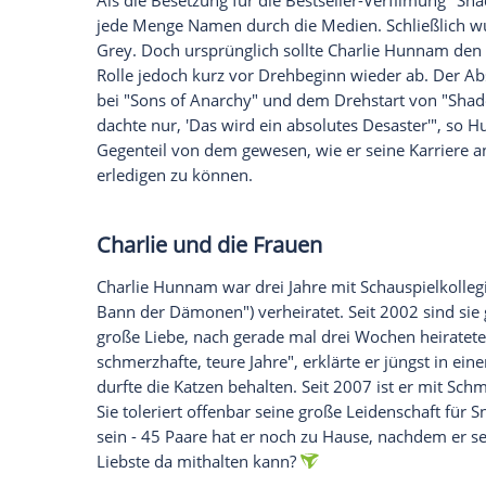
hat stets seine eigenen Eier mit ans Set 
stammen von einer Farm in der Nähe", s
zurecht: Im Interview mit dem Magazin "M
eigenes Eis macht.
Empfohlener externer Inhalt:
Glomex GmbH
Wir benötigen Ihre Zustimmung, um den von un
anzuzeigen. Sie können diesen mit einem Klick a
jetzt aktivieren
Ich bin damit einverstanden, dass mir externe In
Daten an Drittplattformen übermittelt werden.
Meh
Verpasste Chance?