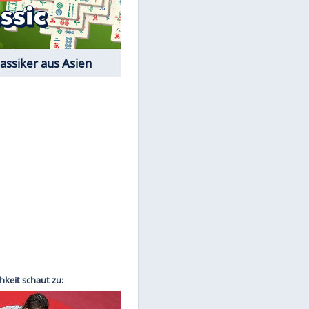
Film-Quiz: Bist Du ein
Cineast?
Kostenlos spielen