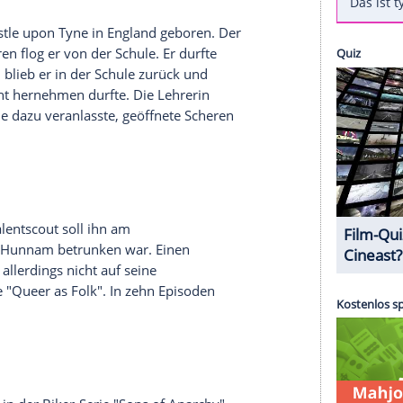
of Anarchy") streifte zuletzt in "Die versunkene
-1925) über die Kinoleinwände. Ab 11. Mai ist er
e Sword" in den deutschen Kinos zu sehen. Der
Codename U.N.C.L.E.") basiert lose auf der Artus-
,
Eric Bana
(48) und Ex-Fußballer
David Beckham
m
wäre jedoch fast Teil einer anderen Film-Reihe
0 in
Newcastle upon Tyne
in
England
geboren. Der
 Mit 15 Jahren flog er von der Schule. Er durfte
Stattdessen blieb er in der Schule zurück und
entlich nicht hernehmen durfte. Die Lehrerin
kleinen Charlie dazu veranlasste, geöffnete Scheren