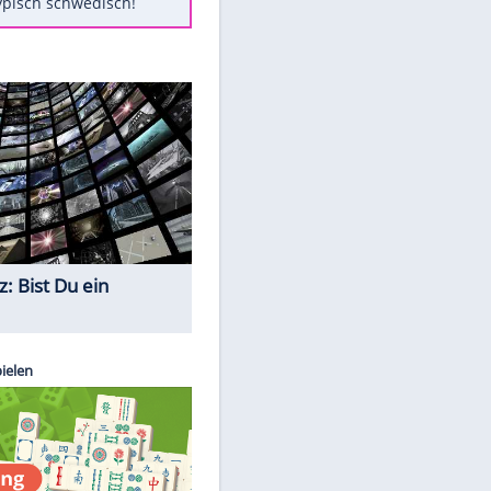
Diese Autos haben uns verlassen
Auftakt-Misere gestoppt: Berlin
gewinnt in Bochum
Mit diesen Tricks wird der Grill
ruckzuck sauber
So nutzt man alte Smartphones
sinnvoll
Das ist typisch schwedisch!
Quiz