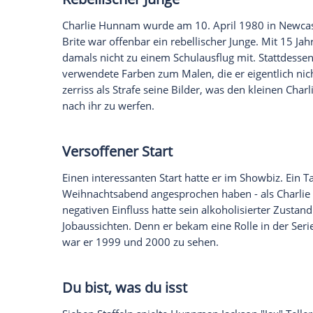
Schauspieler
Charlie Hunnam
(37, "
Sons
Stadt Z" als Forscher
Percy Fawcett
(1867
als Arthur in "King Arthur: Legend of th
Streifen von Regisseur
Guy Ritchie
(48, "
Sage. Neben Hunnam sind
Jude Law
(44)
(42) mit von der Partie. Der
Brite Hunna
geworden...
Rebellischer Junge
Charlie Hunnam
wurde am 10. April 198
Brite war offenbar ein rebellischer Junge.
damals nicht zu einem Schulausflug mit. 
verwendete Farben zum Malen, die er eig
zerriss als Strafe seine Bilder, was den 