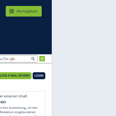
MAIL & CLOUD
Alle Angebote
KOSTENLOSE E-MAIL SICHERN
LOGIN
Video
Empfohlener externer Inhalt: