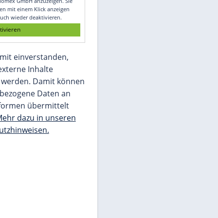
Glomex GmbH
Wir benötigen Ihre Zustimmung, um den
von unserer Redaktion eingebundenen
Inhalt von Glomex GmbH anzuzeigen. Sie
können diesen mit einem Klick anzeigen
lassen und auch wieder deaktivieren.
jetzt aktivieren
Ich bin damit einverstanden,
dass mir externe Inhalte
angezeigt werden. Damit können
personenbezogene Daten an
Drittplattformen übermittelt
werden.
Mehr dazu in unseren
Datenschutzhinweisen.