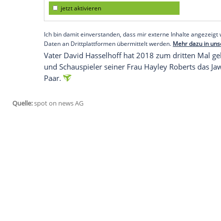
Nachwuchs geplant
Laut "People" werden Taylor Ann Hasselh
Rica verbringen. Danach ist offenbar Na
versuchen, Kinder zu bekommen." Es sei
große Familie mit einem großartigen Part
genauso. Taylor Hasselhoff und Madison
nachdem sie sich über eine Dating-App ge
verrieten.
Empfohlener externer Inhalt:
Glomex GmbH
Wir benötigen Ihre Zustimmung, um den von un
anzuzeigen. Sie können diesen mit einem Klick a
jetzt aktivieren