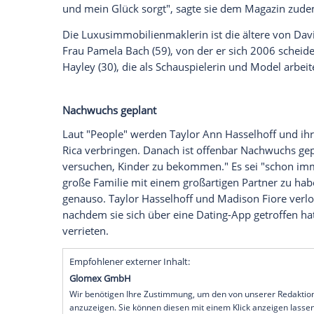
eingegangen. Der "Baywatch"-Star führt
Kalifornien, zum Altar.
Dabei lief laut "P
Anschließend gab die 32-Jährige ihrem V
geladenen Gästen das Jawort. Die Hochzeit
erstreckt haben, berichtete das Magazin 
Taylor Ann Hasselhoff, die einst in der R
sehen war, erklärte "People" über die Zer
meinen Vater sah, weil er so ein großes 
eine Unterstützung und so liebevoll, un
und mein Glück sorgt", sagte sie dem M
Die Luxusimmobilienmaklerin ist die älte
Frau Pamela Bach (59), von der er sich 2
Hayley (30), die als Schauspielerin und M