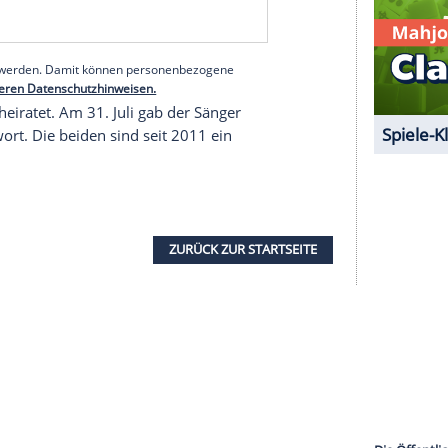
off und ihr Ehemann ihre Flitterwochen in Costa
chwuchs geplant. "Wir werden auch bald
 "schon immer ein Traum" von ihr gewesen, "eine
ner zu haben", verriet sie. Ihrem Mann gehe das
 Fiore verlobten sich im Dezember 2021,
troffen hatten, wie sie damals auf Instagram
serer Redaktion eingebundenen Inhalt von Glomex GmbH
nzeigen lassen und auch wieder deaktivieren.