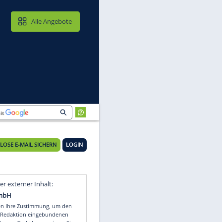
MAIL & CLOUD
Alle Angebote
KOSTENLOSE E-MAIL SICHERN
LOGIN
Video
Empfohlener externer Inhalt: