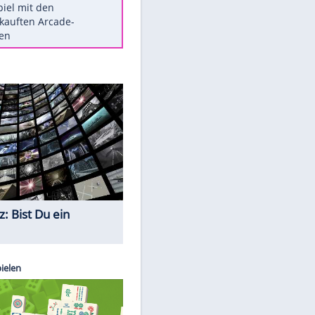
Die größten Mythen über
Medikamente
Braunschweig nach Kantersieg in
Magdeburg an der Spitze
Vorsicht: Diese 17 Dinge hassen
Katzen
Illegales Asphalt-Kartell muss
Mio-Strafe zahlen
Memo-Spiel mit den
meistverkauften Arcade-
Maschinen
Quiz