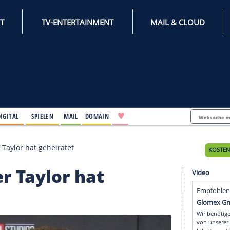
INTERNET
TV-ENTERTAINMENT
♥
IFESTYLE
DIGITAL
SPIELEN
MAIL
DOMAIN
ffs Tochter Taylor hat geheiratet
ochter Taylor hat