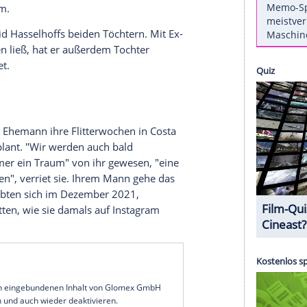
e seine Tochter am Wochenende in Escondido,
eople"-Magazin
der Song "Bittersweet Symphony".
erlobten Madison Fiore (33) vor den 186
sfeierlichkeiten sollen sich über drei Tage
weiter.
eality-TV-Show "Rich Kids Of Beverly Hills" zu
emonie: "Ich glaube, ich fing an zu weinen, als ich
Licht in meinem Leben war. Er ist auch einfach so
d ich weiß, wie sehr er sich um mein Wohlbefinden
agazin zudem.
re von David Hasselhoffs beiden Töchtern. Mit Ex-
006 scheiden ließ, hat er außerdem Tochter
odel arbeitet.