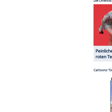
halte angezeigt werden. Damit können personenbezogene
r dazu in unseren Datenschutzhinweisen.
ten Mal geheiratet. Am 31. Juli gab der Sänger
rts das Jawort. Die beiden sind seit 2011 ein
ZURÜCK ZUR STARTS