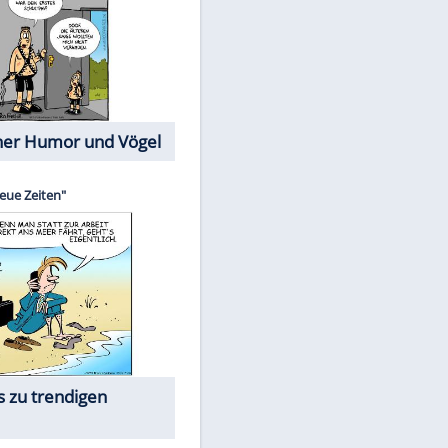
Cartoons mit wahren
Lebensgeschichten
Memo-Spiel