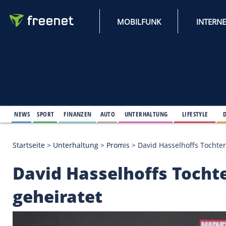
MOBILFUNK
NEWS
SPORT
FINANZEN
AUTO
UNTERHALTUNG
L
Startseite
>
Unterhaltung
>
Promis
>
David Hasselho
David Hasselhoffs T