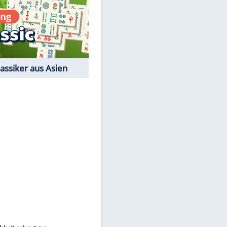
Film-Quiz: Bist Du ein
Cineast?
Kostenlos spielen