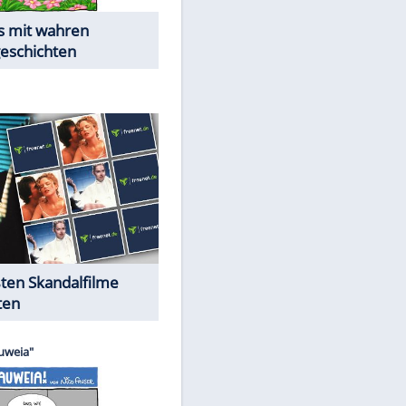
Die Öffentlichkeit schaut zu:
Peinliche Auftritte auf dem
roten Teppich
Cartoons "Das Wahre Leben"