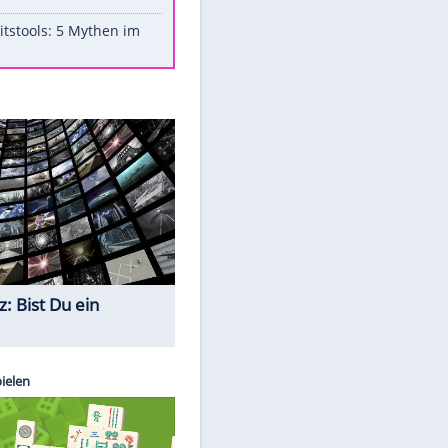
Aufruhr!
Was bei der Vogelfütterung
wirklich sinnvoll ist
"Infanti-No Go": Pressestimmen
zum Verbleib des FIFA-Chefs
Im Zeitraffer: Die Entwicklung
des Lenkrades
Lebensmittel, die nicht schlecht
werden
Sicherheitstools: 5 Mythen im
Check
Quiz
EITE