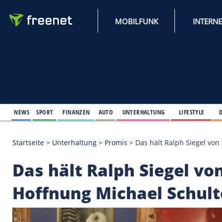
MOBILFUNK
NEWS
SPORT
FINANZEN
AUTO
UNTERHALTUNG
L
Startseite
>
Unterhaltung
>
Promis
>
Das hält Ralph
Das hält Ralph Siege