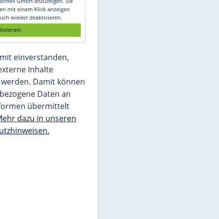
Glomex GmbH
Wir benötigen Ihre Zustimmung, um den
von unserer Redaktion eingebundenen
Inhalt von Glomex GmbH anzuzeigen. Sie
können diesen mit einem Klick anzeigen
lassen und auch wieder deaktivieren.
jetzt aktivieren
Ich bin damit einverstanden,
dass mir externe Inhalte
angezeigt werden. Damit können
personenbezogene Daten an
Drittplattformen übermittelt
werden.
Mehr dazu in unseren
Datenschutzhinweisen.