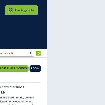
MAIL & CLOUD
Alle Angebote
KOSTENLOSE E-MAIL SICHERN
LOGIN
Video
Empfohlener externer Inhalt: