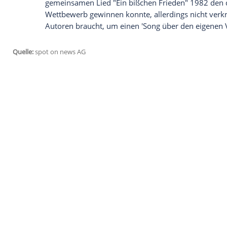
darum ging, den richtigen deutschen Ka
in
Lissabon
zu finden. Gewonnen hat der
seinem Song "You Let Me Walk Alone" (2
Auf Nachfrage von spot on news scherzt
erfunden -
Ed Sheeran
lässt schön grüßen
Prognose: "
Michael Schulte
, den ich für 
sicher einen guten Platz belegen!"
Einen Hauch Kritik konnte sich der Altm
gemeinsamen Lied "Ein bißchen Frieden
Wettbewerb gewinnen konnte, allerdings 
Autoren braucht, um einen 'Song über den 
Quelle:
spot on news AG