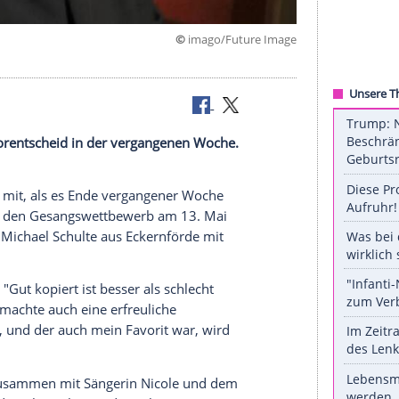
©
imago/Future
orit beim
Vorentscheid
in der vergangenen Woche.
e
.
rte offenbar mit, als es Ende vergangener Woche