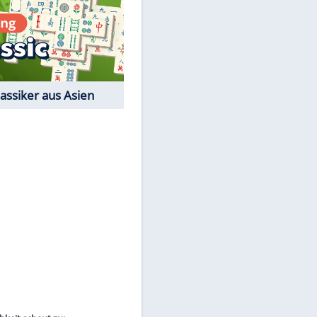
Film-Quiz: Bist Du ein
Cineast?
Kostenlos spielen