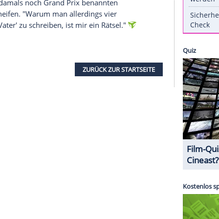
ndidaten für den Gesangswettbewerb am 13. Mai
 27-jährige
Michael Schulte
aus
Eckernförde
mit
018).
e
Siegel
erst "Gut kopiert ist besser als schlecht
". Doch er machte auch eine erfreuliche
begabt halte, und der auch mein Favorit war, wird
eister, der zusammen mit Sängerin Nicole und dem
" 1982 den damals noch Grand Prix benannten
nicht verkneifen. "Warum man allerdings vier
eigenen Vater' zu schreiben, ist mir ein Rätsel."
ZURÜCK ZUR STARTS