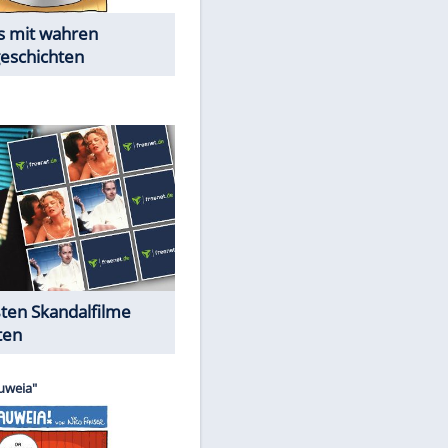
Die Öffentlichkeit schaut zu:
Peinliche Auftritte auf dem
roten Teppich
Cartoons "Das Wahre Leben"