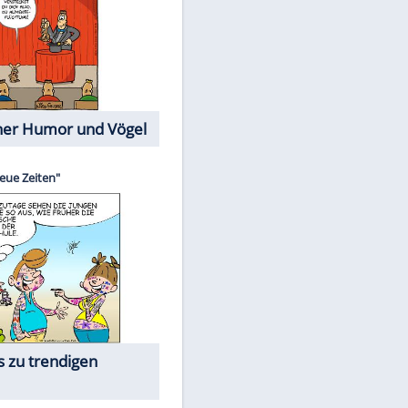
Cartoons mit wahren
Lebensgeschichten
Memo-Spiel