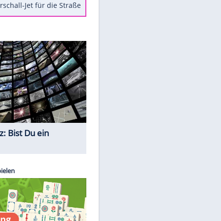
Berger im Wandel der Zeit
Todsünden im Restaurant
Die teuersten Neuzugänge der
BVB-Geschichte
Die gruseligsten Ort der Welt
Daten zwischen Windows und
Android austauschen
Ein Hyperschall-Jet für die Straße
Quiz