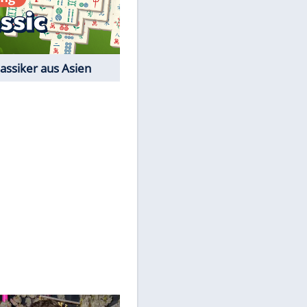
EITE
Film-Quiz: Bist Du ein
Cineast?
Kostenlos spielen