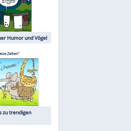
Cartoons mit wahren
Lebensgeschichten
Memo-Spiel
Die beliebtesten