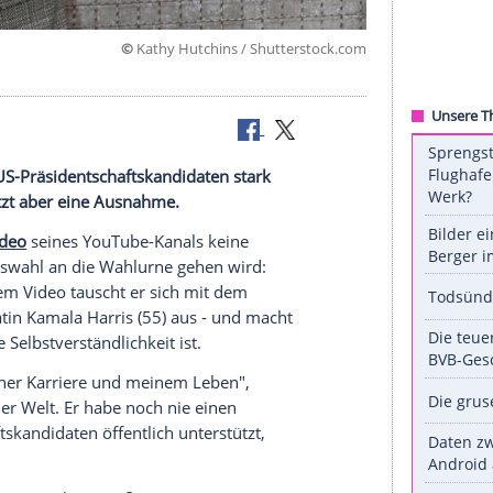
©
Kathy Hutchins / Shuttersto
n.
e für einen US-Präsidentschaftskandidaten stark
acht er jetzt aber eine Ausnahme.
in einem Video
seines YouTube-Kanals keine