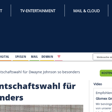
INTERNET
TV-ENTERTAINMENT
♥
IFESTYLE
DIGITAL
SPIELEN
MAIL
DOMAIN
 US-Präsidentschaftswahl für Dwayne Johnson so beson
äsidentschaftswahl fü