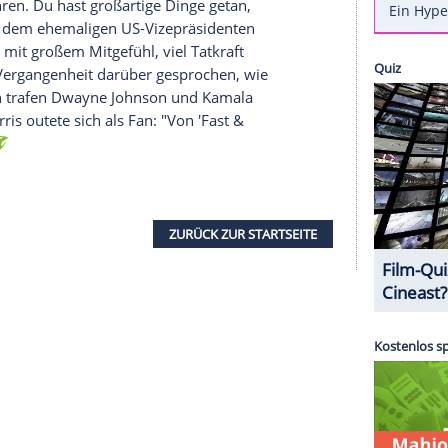
äsidentschaftswahl an die Wahlurne gehen wird:
timme. In dem Video tauscht er sich mit dem
aftskandidatin
Kamala Harris
(55) aus - und macht
ntnis keine Selbstverständlichkeit ist.
spilz in meiner Karriere und meinem Leben",
hauspieler der Welt. Er habe noch nie einen
identschaftskandidaten öffentlich unterstützt,
darin, zu führen. Du hast großartige Dinge getan,
re", macht er dem ehemaligen US-Vizepräsidenten
ung nach mit großem Mitgefühl, viel Tatkraft
ben in der Vergangenheit darüber gesprochen, wie
dem Gespräch trafen
Dwayne Johnson
und
Kamala
inander.
Harris
outete sich als Fan: "Von 'Fast &
e Arbeit."