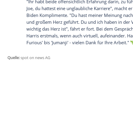
Zweifel daran, für wen er bei der US-Pr
Der Demokrat
Joe Biden
(77) hat seine S
Kandidaten und dessen Vizepräsidentsch
gleich zu Beginn deutlich, dass sein Beken
"Ich war über die Jahre hinweg ein Glück
erklärt der laut "Forbes" bestbezahlte Sc
Präsidentschaftskandidaten oder Vizepräs
erklärt "The Rock" weiter.
"Ihr habt beide offensichtlich Erfahrung 
Joe
, du hattest eine unglaubliche Karrie
Biden
Komplimente. "Du hast meiner Mein
und großem Herz geführt. Du und ich ha
wichtig das Herz ist", fährt er fort. Bei 
Harris
erstmals, wenn auch virtuell, aufe
Furious' bis 'Jumanji' - vielen Dank für Ihr