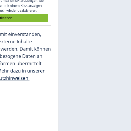
Glomex GmbH
Wir benötigen Ihre Zustimmung, um den
von unserer Redaktion eingebundenen
Inhalt von Glomex GmbH anzuzeigen. Sie
können diesen mit einem Klick anzeigen
lassen und auch wieder deaktivieren.
jetzt aktivieren
Ich bin damit einverstanden,
dass mir externe Inhalte
angezeigt werden. Damit können
personenbezogene Daten an
Drittplattformen übermittelt
werden.
Mehr dazu in unseren
Datenschutzhinweisen.