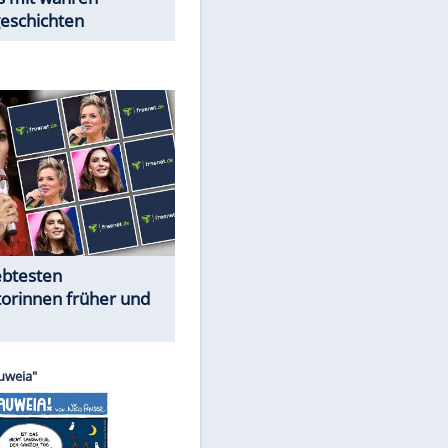
Trennungsschock im Promi-
Kosmos
Cartoons "Das Wahre Leben"