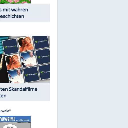
Die Öffentlichkeit schaut zu:
Peinliche Auftritte auf dem
roten Teppich
Cartoons "Das Wahre Leben"