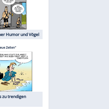
Cartoons mit wahren
Lebensgeschichten
EITE
Memo-Spiel