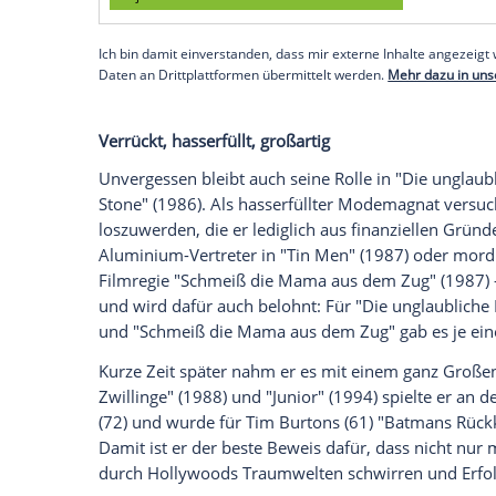
Nicholson
(82) gelang ihm der Durchbruc
Doch aus dem harmlosen "Martini" wuchs
nach seinem Geschmack.
Danny DeVito
s
manche Filme erst erfolgreich machen: Be
griesgrämiger Geizhals seinen Angestellte
machte. Ohne ihn hätte die Sitcom eine
und einen Emmy (Bester Nebendarstelle
Empfohlener externer Inhalt:
Glomex GmbH
Wir benötigen Ihre Zustimmung, um den von un
anzuzeigen. Sie können diesen mit einem Klick a
jetzt aktivieren
Ich bin damit einverstanden, dass mir externe In