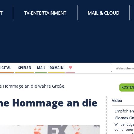
INTERNET
TV-ENTERTAINMENT
♥
IFESTYLE
DIGITAL
SPIELEN
MAIL
DOMAIN
wird 75: Eine Hommage an die wahre Größe
75: Eine Hommage an d