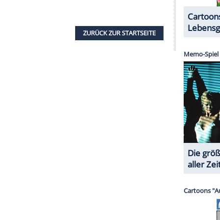
hne ihn?
t machte und macht
DeVito
Karriere. Er hat Quentin
produziert, Steven Soderberghs (56) "Out of Sight"
Brockovich" (2000) mit Julia Roberts (52) -
s Bester Film nominiert. Gerade die Independent-
 zu verdanken. Denken wir nur an "Der Mondmann"
 Carrey (57). Es geht darin um DeVitos früheren
), der in jungen Jahren an Krebs starb.
ne Kamera, eine Oscar-Nominierung und ein Stern
ohn italienischstämmiger Eltern, ist Teil der
 sie funktioniert.
s als Klatschreporter Sid Hudgens auf den Punkt:
 scheint hell, die Strände sind weit und