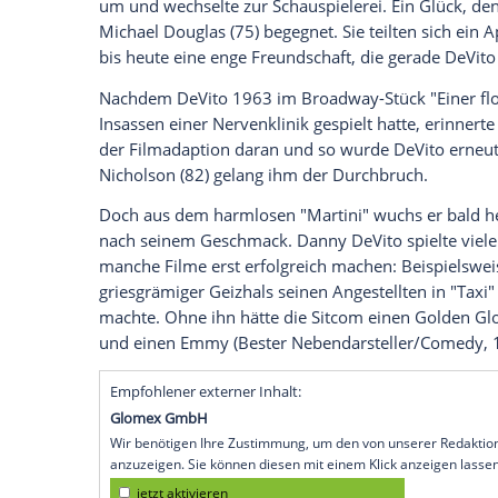
Danny DeVito
(75) hatte seine ersten Au
"Mortadella" (1971) und "Bananas" (1971
Filmstar, der vor allem auch als Produze
seinen 75. Geburtstag.
Vom Douglas-Schützling zum irren Insas
Eigentlich wollte der 1,52 Meter kleine
D
werden. Doch an der American Academy 
um und wechselte zur
Schauspielerei
. Ei
Michael Douglas
(75) begegnet. Sie teilt
bis heute eine enge Freundschaft, die g
Nachdem
DeVito
1963 im Broadway-Stück
Insassen einer Nervenklinik gespielt hatt
der Filmadaption daran und so wurde
De