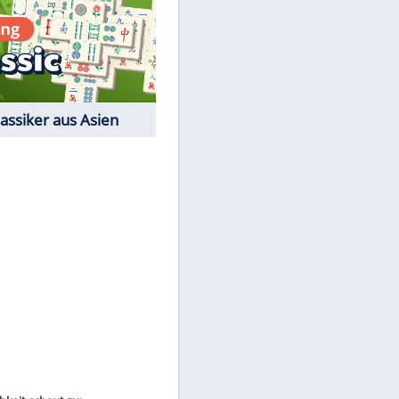
Film-Quiz: Bist Du ein
Cineast?
Kostenlos spielen