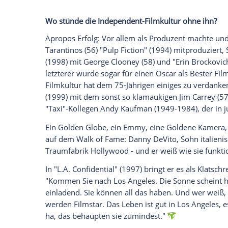
Daten an Drittplattformen übermittelt werden.
Meh
Verrückt, hasserfüllt, großartig
Unvergessen bleibt auch seine Rolle in "
Stone" (1986). Als hasserfüllter Modemag
loszuwerden, die er lediglich aus finanzi
Aluminium-Vertreter in "Tin Men" (1987)
Filmregie "Schmeiß die Mama aus dem Z
und wird dafür auch belohnt: Für "Die u
und "Schmeiß die Mama aus dem Zug" ga
Kurze Zeit später nahm er es mit einem g
Zwillinge" (1988) und "Junior" (1994) spi
(72) und wurde für
Tim Burtons
(61) "Ba
Damit ist er der beste Beweis dafür, das
durch
Hollywoods
Traumwelten schwirre