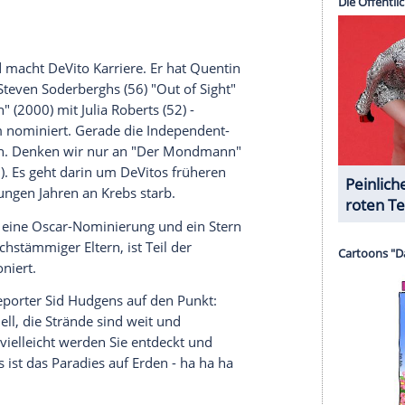
r dazu in unseren Datenschutzhinweisen.
Die unglaubliche Entführung der verrückten Mrs.
nat versucht er, seine Filmfrau
Bette Midler
(73)
ellen Gründen geheiratet hat. Egal ob als
 oder mordlüsterner Sohn in seiner ersten
ug" (1987) -
Danny DeVito
zeigt, was in ihm steckt
nglaubliche Entführung der verrückten Mrs. Stone"
b es je eine Golden-Globe-Nominierung.
anz Großen der Branche auf: In "Twins -
elte er an der Seite von
Arnold Schwarzenegger
tmans Rückkehr" (1992) zum Pinguin-Bösewicht.
s nicht nur muskelbepackte Adonis-Verschnitte
n und Erfolg haben.