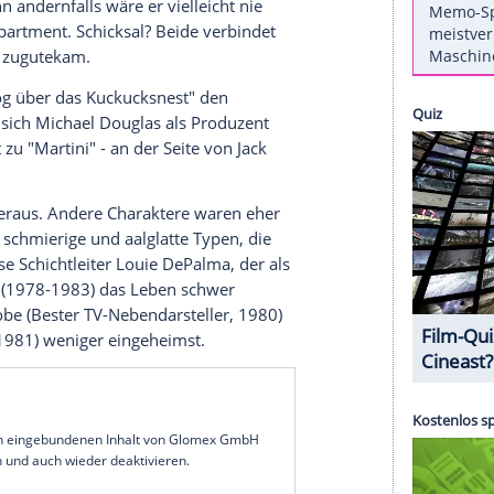
ftritte in Werken mit so klangvollen Namen wie
). Heute ist der Spaßvogel ein weltbekannter
nt
Hollywood
prägte. Am 17. November feiert er
sen
aniel "Danny" Michael
DeVito
Maskenbildner
of Dramatic Arts in
New York
entschied er sich
n Glück, denn andernfalls wäre er vielleicht nie
en sich ein Apartment. Schicksal? Beide verbindet
erade
DeVito
zugutekam.
 "Einer flog über das Kuckucksnest" den
e, erinnerte sich
Michael Douglas
als Produzent
Vito
erneut zu "Martini" - an der Seite von
Jack