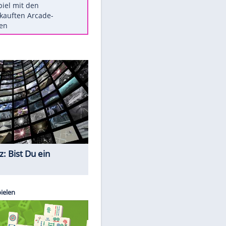
Die größten Mythen über
Medikamente
Berlins Matchwinner Grönning:
"Veränderte Perspektive"
Vorsicht: Diese 17 Dinge hassen
Katzen
Illegales Asphalt-Kartell muss
Mio-Strafe zahlen
Memo-Spiel mit den
meistverkauften Arcade-
Maschinen
Quiz