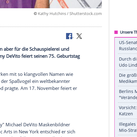
©
Kathy Hutchins / Shuttersto
ed sich dann aber für die
Schauspielerei
und
zenten:
Danny DeVito
feiert seinen 75. Geburtstag