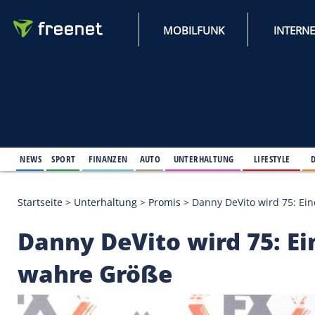
MOBILFUNK
NEWS
SPORT
FINANZEN
AUTO
UNTERHALTUNG
L
Startseite
>
Unterhaltung
>
Promis
>
Danny DeVito 
Danny DeVito wird 