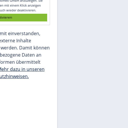
Glomex GmbH
Wir benötigen Ihre Zustimmung, um den
von unserer Redaktion eingebundenen
Inhalt von Glomex GmbH anzuzeigen. Sie
können diesen mit einem Klick anzeigen
lassen und auch wieder deaktivieren.
jetzt aktivieren
Ich bin damit einverstanden,
dass mir externe Inhalte
angezeigt werden. Damit können
personenbezogene Daten an
Drittplattformen übermittelt
werden.
Mehr dazu in unseren
Datenschutzhinweisen.