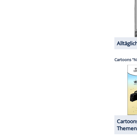
 wer weiß, vielleicht werden Sie entdeckt und
 Angeles, es ist das Paradies auf Erden - ha ha ha
ZURÜCK ZUR STARTS