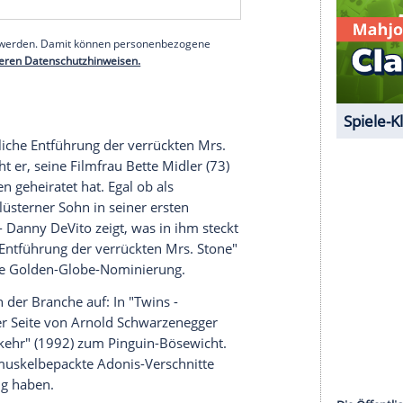
h.
 er bald heraus. Andere Charaktere waren eher
pielte viele schmierige und aalglatte Typen, die
ispielsweise Schichtleiter
Louie DePalma
, der als
n in "
Taxi
" (1978-1983) das Leben schwer
n
Golden Globe
(Bester TV-Nebendarsteller, 1980)
r/Comedy, 1981) weniger eingeheimst.
serer Redaktion eingebundenen Inhalt von Glomex GmbH
nzeigen lassen und auch wieder deaktivieren.
halte angezeigt werden. Damit können personenbezogene