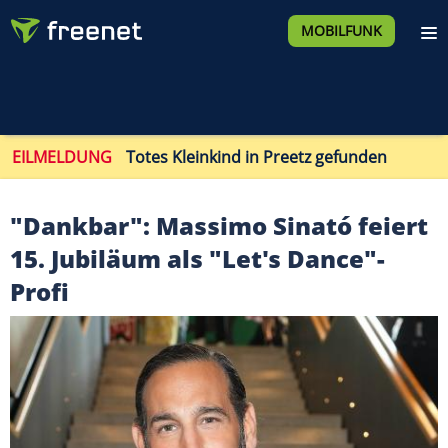
MOBILFUNK
EILMELDUNG
Totes Kleinkind in Preetz gefunden
"Dankbar": Massimo Sinató feiert
15. Jubiläum als "Let's Dance"-
Profi