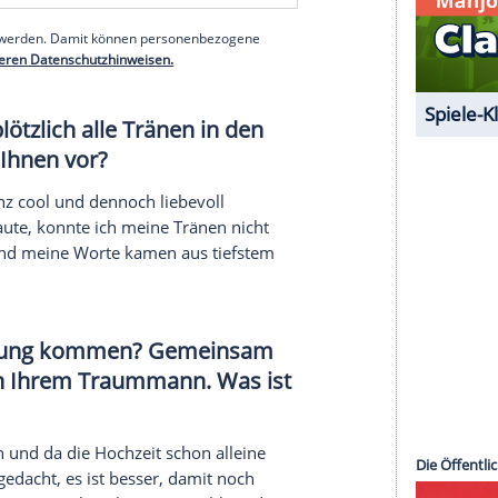
 Moment an diesem Tag?
le schöne Momente, aber der für mich schönste
essin Sophia die Ringe gebracht hat. Das war
serer Redaktion eingebundenen Inhalt von Glomex GmbH
nzeigen lassen und auch wieder deaktivieren.
halte angezeigt werden. Damit können personenbezogene
r dazu in unseren Datenschutzhinweisen.