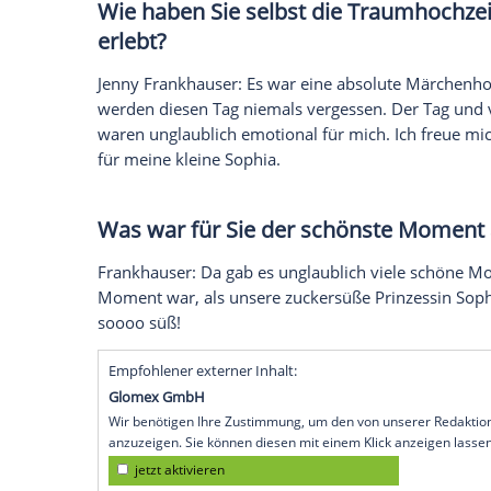
Bei der
Traumhochzeit
ihrer großen Sch
Schwager
Lucas Cordalis
(48) sorgte Jen
Momente des Abends, als sie direkt nach
Jährige so mit ihren Tränen kämpfte un
war, erklärt sie im Interview mit der Na
Sehen Sie auf Clipfish noch einmal den 
Cordalis
Wie haben Sie selbst die
Traum
erlebt?
Jenny
Frankhauser
: Es war eine absolute 
werden diesen Tag niemals vergessen. D
waren unglaublich emotional für mich. Ic