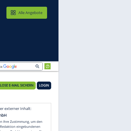
MAIL & CLOUD
Alle Angebote
KOSTENLOSE E-MAIL SICHERN
LOGIN
Video
Empfohlener externer Inhalt: