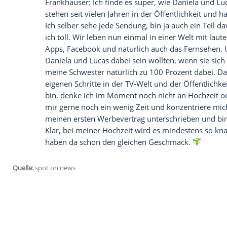
etwas zu warten. Außerdem wurde die 
dem wollten wir einfach nicht vorgreifen.
Wie ging die Party nach der TV
Frankhauser
: Wir haben viel gelacht, get
Ernährungsumstellung mache und praktisc
alles gegessen, was mir so in die Hände 
und eine richtig geile Party danach. Perfe
Wann sind Sie im Bett gewese
Frankhauser
: Oh... das war ziemlich spät
war es sieben Uhr morgens. Da habe sel
Morgen etwas älter gefühlt, als ich eigent