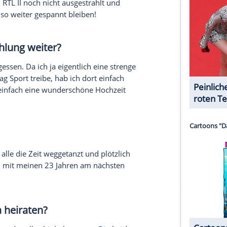
 hatten plötzlich alle Tränen in den
ment in Ihnen vor?
e Fürbitte ganz cool und dennoch liebevoll
e Augen schaute, konnte ich meine Tränen nicht
rklich sehr und meine Worte kamen aus tiefstem
.
her Begleitung kommen? Gemeinsam
uche nach Ihrem Traummann. Was ist
 erst kennen und da die
Hochzeit
schon alleine
n wir uns gedacht, es ist besser, damit noch