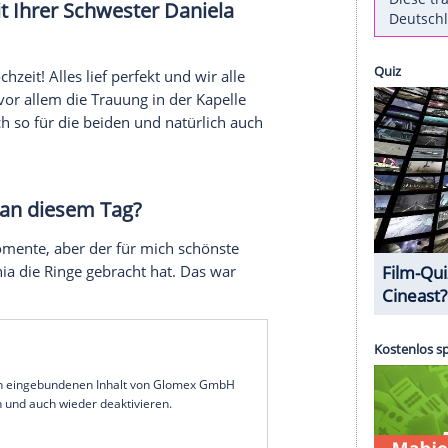
wester
Daniela Katzenberger
(29) und ihrem
ny
Frankhauser
für einen der emotionalsten
 dem Jawort ihre Fürbitte vortrug. Warum die 23-
d warum sie ohne männliche Begleitung erschienen
chrichtenagentur spot on news.
Hochzeitstanz von Daniela Katzenberger und Lucas
hochzeit
Ihrer Schwester
Daniela
Märchenhochzeit! Alles lief perfekt und wir alle
er Tag und vor allem die
Trauung
in der Kapelle
h freue mich so für die beiden und natürlich auch