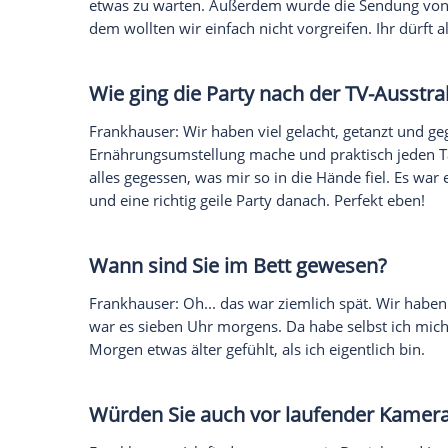
Als Sie Ihre Fürbitte vortrugen,
Augen. Was ging in diesem Mo
Frankhauser
: Eigentlich wollte ich mein
vortragen, doch als ich den beiden in di
mehr zurückhalten! Ich liebe die drei wi
Herzen. Ich glaube, das hat man gemerkt
Wollten Sie nicht in männlic
mit
RTL II
waren Sie auf der S
passiert?
Frankhauser
: Im Moment lernen wir uns
unglaublich emotional für mich war, habe