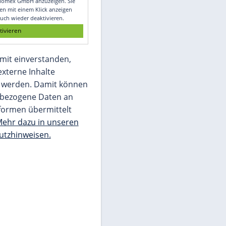
Glomex GmbH
Wir benötigen Ihre Zustimmung, um den
von unserer Redaktion eingebundenen
Inhalt von Glomex GmbH anzuzeigen. Sie
können diesen mit einem Klick anzeigen
lassen und auch wieder deaktivieren.
jetzt aktivieren
Ich bin damit einverstanden,
dass mir externe Inhalte
angezeigt werden. Damit können
personenbezogene Daten an
Drittplattformen übermittelt
werden.
Mehr dazu in unseren
Datenschutzhinweisen.