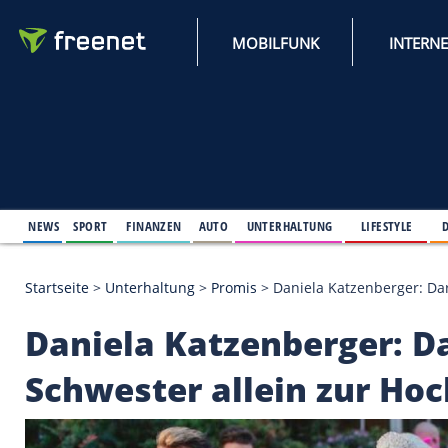
MOBILFUNK
NEWS
SPORT
FINANZEN
AUTO
UNTERHALTUNG
L
Startseite
>
Unterhaltung
>
Promis
>
Daniela Katzen
Daniela Katzenberg