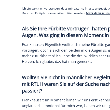
für meine kleine Sophia.
Was war für Sie der schönste
Frankhauser
: Da gab es unglaublich vie
Moment war, als unsere zuckersüße Prinz
soooo süß!
Empfohlener externer Inhalt:
Glomex GmbH
Wir benötigen Ihre Zustimmung, um den von un
anzuzeigen. Sie können diesen mit einem Klick a
jetzt aktivieren
Ich bin damit einverstanden, dass mir externe In
Daten an Drittplattformen übermittelt werden.
Meh