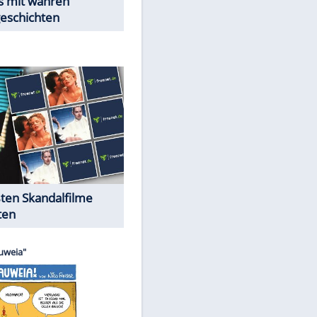
Peinliche Auftritte auf dem
roten Teppich
Cartoons "Das Wahre Leben"