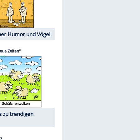
Cartoons mit wahren
Lebensgeschichten
Memo-Spiel
Die größten Skandalfilme