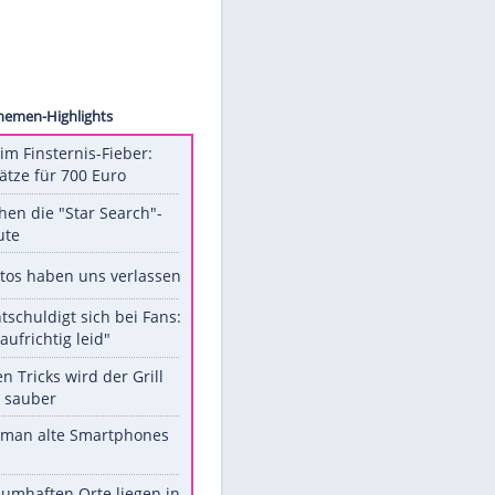
ossert
Unsere Themen-Highlights
Spanien im Finsternis-Fieber:
Balkonplätze für 700 Euro
Das machen die "Star Search"-
Stars heute