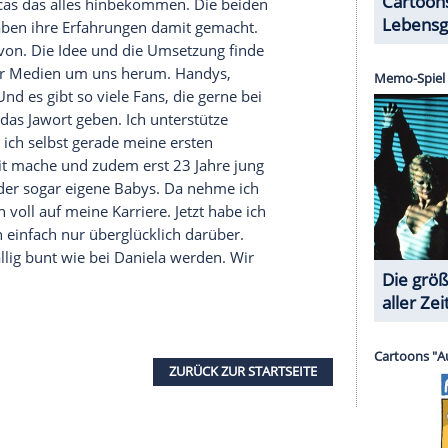
Sendung von
RTL II
noch nicht ausgestrahlt und
 Ihr dürft also weiter gespannt bleiben!
-Ausstrahlung weiter?
anzt und gegessen. Da ich ja eigentlich eine strenge
h jeden Tag Sport treibe, hab ich dort einfach
fiel. Es war einfach eine wunderschöne
Hochzeit
kt eben!
n?
. Wir haben alle die Zeit weggetanzt und plötzlich
bst ich mich mit meinen 23 Jahren am nächsten
lich bin.