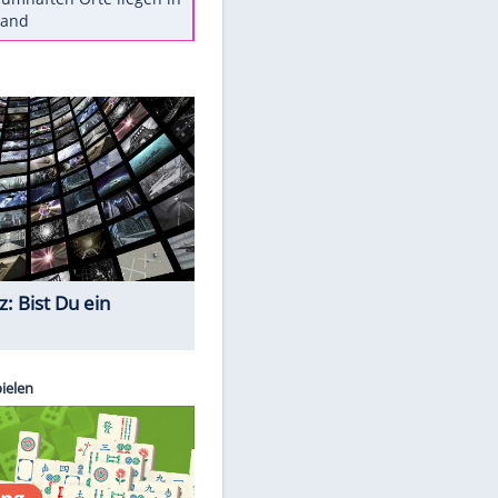
Diese Autos haben uns verlassen
Reese entschuldigt sich bei Fans:
"Tut mir aufrichtig leid"
Mit diesen Tricks wird der Grill
ruckzuck sauber
So nutzt man alte Smartphones
sinnvoll
Diese traumhaften Orte liegen in
Deutschland
Quiz