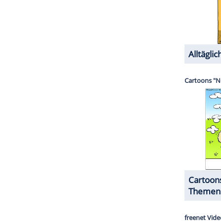
r Kamera heiraten?
ela
und
Lucas
das alles hinbekommen. Die beiden
ichkeit und haben ihre Erfahrungen damit gemacht.
h ein Teil davon. Die Idee und die Umsetzung finde
Welt mit lauter Medien um uns herum. Handys,
rnsehen. Und es gibt so viele Fans, die gerne bei
nn sie sich das Jawort geben. Ich unterstütze
 dabei. Da ich selbst gerade meine ersten
Öffentlichkeit mache und zudem erst 23 Jahre jung
Hochzeit
oder sogar eigene Babys. Da nehme ich
riere mich voll auf meine Karriere. Jetzt habe ich
en und bin einfach nur überglücklich darüber.
ens so knallig bunt wie bei
Daniela
werden. Wir
.