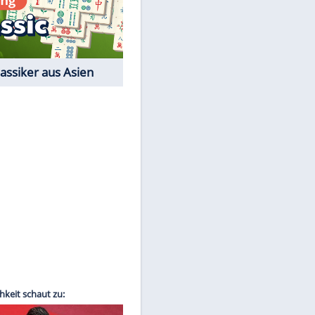
Film-Quiz: Bist Du ein
Cineast?
Kostenlos spielen