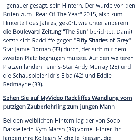
- genauer gesagt, sein
Hintern
. Der wurde von den
Briten zum "Rear Of The Year" 2015, also zum
Hinterteil
des Jahres, gekürt, wie unter anderem
die Boulevard-Zeitung "The Sun"
berichtet. Damit
setzte sich
Radcliffe
gegen
"Fifty Shades of Grey"
-
Star
Jamie Dornan
(33) durch, der sich mit dem
zweiten Platz begnügen musste. Auf den weiteren
Plätzen landen Tennis-Star
Andy Murray
(28) und
die Schauspieler
Idris Elba
(42) und
Eddie
Redmayne
(33).
Sehen Sie auf
MyVideo
Radcliffes
Wandlung
vom
putzigen Zauberlehrling zum jungen Mann
Bei den weiblichen
Hintern
lag der von Soap-
Darstellerin
Kym Marsh
(39) vorne. Hinter ihr
landen ihre Kollegin
Michelle Keegan
, die