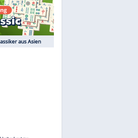
Film-Quiz: Bist Du ein
Cineast?
Kostenlos spielen