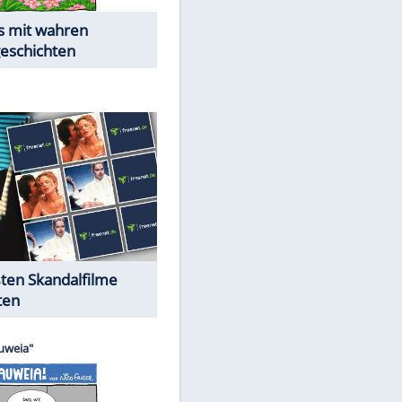
Die Öffentlichkeit schaut zu:
EITE
Peinliche Auftritte auf dem
roten Teppich
Cartoons "Das Wahre Leben"