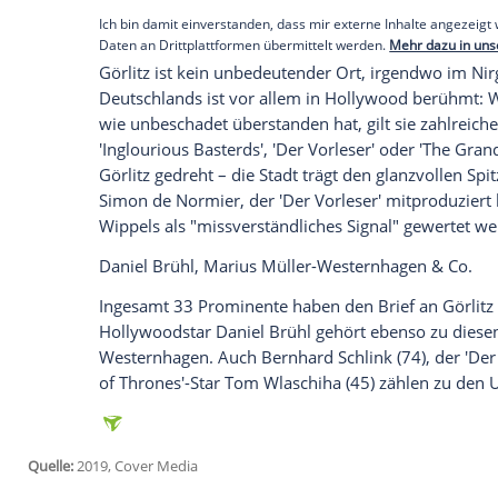
wie Ihr nicht seid!" Die
AfD
wird in dem Sc
Kandidat Sebastian Wippel als Favorit b
Juni. Die politische Organisation 'Zukunf
zudem klar Stellung. "Unser Ziel: Keine 
der Homepage zu lesen.
Brief an
Görlitz
: Darum sind so viele Pro
Empfohlener externer Inhalt:
Glomex GmbH
Wir benötigen Ihre Zustimmung, um den von un
anzuzeigen. Sie können diesen mit einem Klick a
jetzt aktivieren
Ich bin damit einverstanden, dass mir externe In
Daten an Drittplattformen übermittelt werden.
Meh
Görlitz
ist kein unbedeutender Ort, irgen