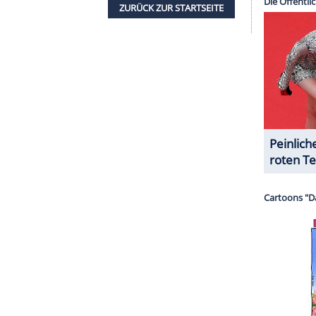
berühmt: Weil sie den Zweiten Weltkrieg so gut
e zahlreichen Filmschaffenden als idealer Drehort.
er 'The Grand Budapest Hotel' wurden teilweise in
zvollen Spitznamen 'Görliwood'. Initiator Michael
produziert hat, möchte nicht, dass die Wahl
 gewertet werden könnte.
en
& Co.
f an
Görlitz
bisher unterschrieben. Der deutsche
o zu diesen Stars wie Pop-Ikone
Marius Müller-
4), der 'Der Vorleser' geschrieben hat, und 'Game
en zu den Unterstützern der Aktion.