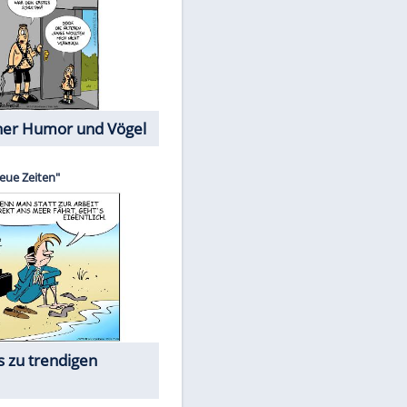
Cartoons mit wahren
Lebensgeschichten
Memo-Spiel