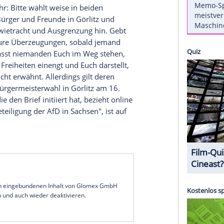
Oberbürgermeister im sächsischen
Görlitz
. Es sind
 Stars, die die Bürger in
Sachsen
dazu aufrufen,
bürgermeister in
Görlitz
als auch bei der
 wie
Daniel Brühl
(40) und
Marius Müller-
rief unterzeichnet, der seit Tagen für
zung
tsachsen.org' zu lesen ist, heißt es unter
 die Zukunft überall auf der Welt kann einem
 Umso mehr: Bitte wählt weise in beiden
innen und Bürger und Freunde in
Görlitz
und
seligkeit, Zwietracht und
Ausgrenzung
hin. Gebt
ratet nicht Eure Überzeugungen, sobald jemand
uch lösen! Lasst niemanden Euch im Weg stehen,
änkt, Eure Freiheiten einengt und Euch darstellt,