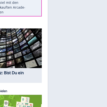
Die größten Mythen über
Medikamente
Berlins Matchwinner Grönning:
"Veränderte Perspektive"
Vorsicht: Diese 17 Dinge hassen
Katzen
Illegales Asphalt-Kartell muss
Mio-Strafe zahlen
Memo-Spiel mit den
meistverkauften Arcade-
Maschinen
Quiz