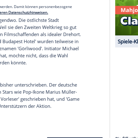
hreiben nicht erwähnt. Allerdings gilt deren
ei der Oberbürgermeisterwahl in
Görlitz
am 16.
t
Sachsen
', die den Brief initiiert hat, bezieht online
Regierungsbeteiligung der
AfD
in
Sachsen
", ist auf
mis dabei
serer Redaktion eingebundenen Inhalt von Glomex GmbH
nzeigen lassen und auch wieder deaktivieren.
halte angezeigt werden. Damit können personenbezogene
r dazu in unseren Datenschutzhinweisen.
dwo im Nirgendwo. Die östlichste Stadt