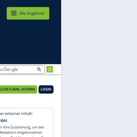
MAIL & CLOUD
Alle Angebote
len
KOSTENLOSE E-MAIL SICHERN
LOGIN
z
Video
Empfohlener externer Inhalt: