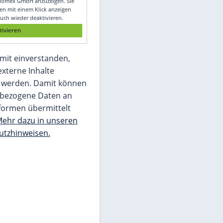
Glomex GmbH
Wir benötigen Ihre Zustimmung, um den
von unserer Redaktion eingebundenen
Inhalt von Glomex GmbH anzuzeigen. Sie
können diesen mit einem Klick anzeigen
lassen und auch wieder deaktivieren.
jetzt aktivieren
Ich bin damit einverstanden,
dass mir externe Inhalte
angezeigt werden. Damit können
personenbezogene Daten an
Drittplattformen übermittelt
werden.
Mehr dazu in unseren
Datenschutzhinweisen.