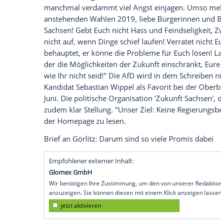
Aufhänger der Aktion ist die Wahl zum 
aufwühlende Zeiten. Das finden auch jene
ihr Kreuz sowohl bei der Wahl zum Ober
Landtagswahl
"weise" zu setzen. Promis
Westernhagen
(70) haben einen offenen B
Aufmerksamkeit im Netz sorgt.
Schulterschluss gegen Hass und
Ausgren
In dem offenen Brief, der auf 'www.zukunf
anderem: "Es gilt Probleme zu lösen und
manchmal verdammt viel Angst einjagen.
anstehenden Wahlen 2019, liebe Bürger
Sachsen
! Gebt Euch nicht Hass und Feind
nicht auf, wenn Dinge schief laufen! Ver
behauptet, er könne die Probleme für E
der die Möglichkeiten der Zukunft einschr